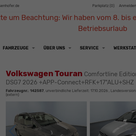
senhofer.de
Parkplatz (
0
)
Anmelde
tte um Beachtung: Wir haben vom 8. bis e
Betriebsurlaub
FAHRZEUGE
ÜBER UNS
SERVICE
WERKSTA
Volkswagen Touran
Comfortline Editi
DSG7 2026 +APP-Connect+RFK+17"ALU+SHZ
Fahrzeugnr.
:
142587
, unverbindliche Lieferzeit:
17.10.2026
, Landesversion
(extern)