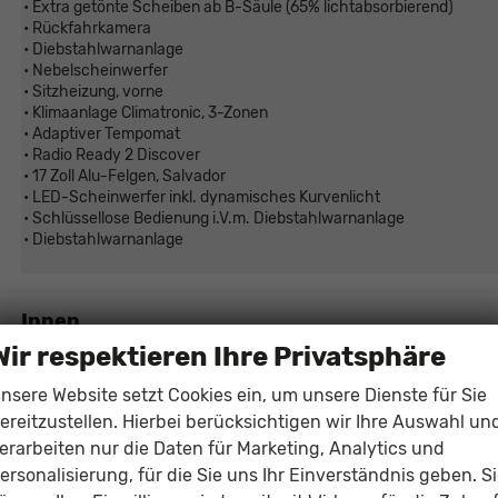
• Extra getönte Scheiben ab B-Säule (65% lichtabsorbierend)
• Rückfahrkamera
• Diebstahlwarnanlage
• Nebelscheinwerfer
• Sitzheizung, vorne
• Klimaanlage Climatronic, 3-Zonen
• Adaptiver Tempomat
• Radio Ready 2 Discover
• 17 Zoll Alu-Felgen, Salvador
• LED-Scheinwerfer inkl. dynamisches Kurvenlicht
• Schlüssellose Bedienung i.V.m. Diebstahlwarnanlage
• Diebstahlwarnanlage
Innen
Wir respektieren Ihre Privatsphäre
12-V-Steckdose, in der Mittelkonsole, hinten und im Gepäckraum
8 Lautsprecher
nsere Website setzt Cookies ein, um unsere Dienste für Sie
Ablagefach in der Dachkonsole
ereitzustellen. Hierbei berücksichtigen wir Ihre Auswahl un
erarbeiten nur die Daten für Marketing, Analytics und
Automatisch abblendbarer Rückspiegel
ersonalisierung, für die Sie uns Ihr Einverständnis geben. S
Beifahrersitzlehne komplett umklappbar