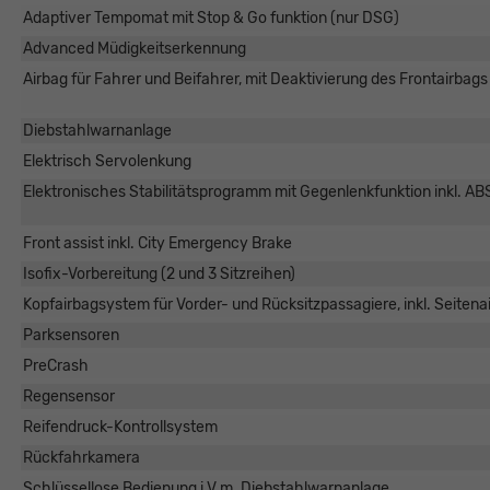
Adaptiver Tempomat mit Stop & Go funktion (nur DSG)
Advanced Müdigkeitserkennung
Airbag für Fahrer und Beifahrer, mit Deaktivierung des Frontairbags 
Diebstahlwarnanlage
Elektrisch Servolenkung
Elektronisches Stabilitätsprogramm mit Gegenlenkfunktion inkl. AB
Front assist inkl. City Emergency Brake
Isofix-Vorbereitung (2 und 3 Sitzreihen)
Kopfairbagsystem für Vorder- und Rücksitzpassagiere, inkl. Seitena
Parksensoren
PreCrash
Regensensor
Reifendruck-Kontrollsystem
Rückfahrkamera
Schlüssellose Bedienung i.V.m. Diebstahlwarnanlage