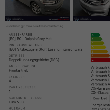
Beispielbilder, ggf. teilweise mit Sonderausstattung
AUSSENFARBE
B0
B0 - Dolphin Grey Met.
INNENAUSSTATTUNG
BG
Sitzbezüge in Stoff, Lasano, Titanschwarz
GETRIEBE
Doppelkupplungsgetriebe (DSG)
ANTRIEBSACHSE
Verbrauch k
Frontantrieb
Verbrauch I
Verbrauch S
ZYLINDER
Verbrauch L
4
Verbrauch 
PARTIKELFILTER
CO
-Emissi
2
1
CO
-Klasse:
2
SCHADSTOFFKLASSE
Download
Euro 6 EB
Energiekost
HUBRAUM
CO2 Kosten (