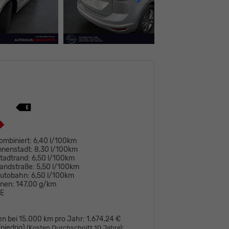
ombiniert:
6,40 l/100km
nnenstadt:
8,30 l/100km
tadtrand:
6,50 l/100km
andstraße:
5,50 l/100km
Autobahn:
6,50 l/100km
onen:
147,00 g/km
E
en bei 15.000 km pro Jahr:
1.674,24 €
niedrig)
:
(Kosten Durchschnitt 10 Jahre)