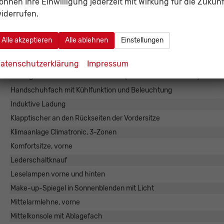
önnen Ihre Einwilligung jederzeit mit Wirkung für die Zukunf
Dekoreinlagen New Brushed Design für die Instrumententafel und d
iderrufen.
Dekoreinlagen Piano Black design für die Mittelkonsole
Digital Cockpit
Alle akzeptieren
Alle ablehnen
Einstellungen
Elektrische Fenster
Elektronische Parkbremse mit Auto-Hold-Funktion
atenschutzerklärung
Impressum
Extra getönte Scheiben ab B-Säule (65% lichtabsorbierend)
Handschuhfach mit Kühlfunktion und Beleuchtung
Induktive Ladung
Klapptischer an den Rückseiten der Vordersitze
Klimaanlage Climatronic, 3-Zonen
Komfortsitze, vorne
Lederschaltknauf
Leselampen vorne und hinten
Make-up-Spiegel in Sonnenblenden mit Licht
Mittelarmlehne, vorne
Mittelkonsole mit Ablagefach