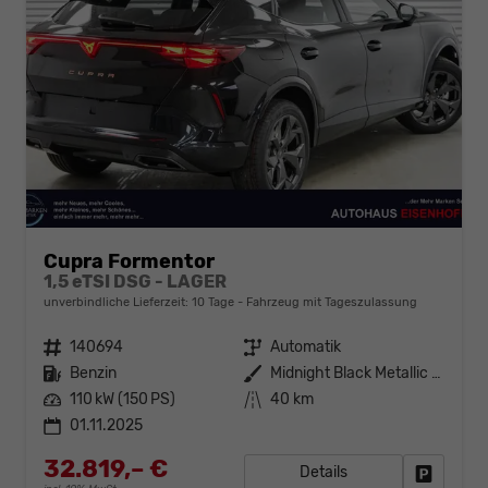
Cupra Formentor
1,5 eTSI DSG - LAGER
unverbindliche Lieferzeit:
10 Tage
Fahrzeug mit Tageszulassung
Fahrzeugnr.
140694
Getriebe
Automatik
Kraftstoff
Benzin
Außenfarbe
Midnight Black Metallic (0E)
Leistung
110 kW (150 PS)
Kilometerstand
40 km
01.11.2025
32.819,– €
Details
Fahrzeug