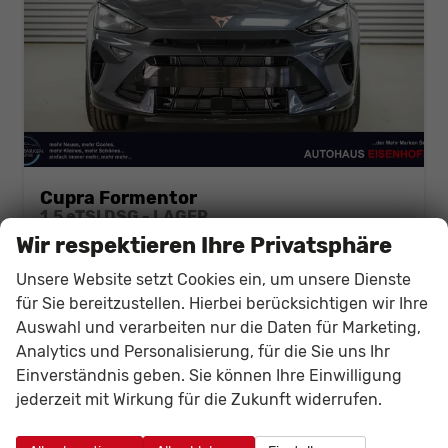
Cupra Formentor
1,5 eTSI DSG - LAGER
unverbindliche Lieferzeit:
10 Tage
Fahrzeug mit Tageszulassung
Wir respektieren Ihre Privatsphäre
Fahrzeugnr.
141891
Getriebe
Automatik
Unsere Website setzt Cookies ein, um unsere Dienste
Kraftstoff
Benzin
Außenfarbe
Magnetic Grau Metallic (S7)
für Sie bereitzustellen. Hierbei berücksichtigen wir Ihre
Leistung
110 kW (150 PS)
Kilometerstand
80 km
Auswahl und verarbeiten nur die Daten für Marketing,
01.03.2026
Analytics und Personalisierung, für die Sie uns Ihr
Einverständnis geben. Sie können Ihre Einwilligung
34.726,– €
Details
Fahrzeug
jederzeit mit Wirkung für die Zukunft widerrufen.
incl. 19% MwSt.
Verbrauch kombiniert:
6,00 l/100km