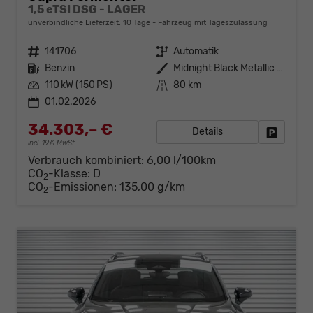
1,5 eTSI DSG - LAGER
unverbindliche Lieferzeit:
10 Tage
Fahrzeug mit Tageszulassung
Fahrzeugnr.
141706
Getriebe
Automatik
Kraftstoff
Benzin
Außenfarbe
Midnight Black Metallic (0E)
Leistung
110 kW (150 PS)
Kilometerstand
80 km
01.02.2026
34.303,– €
Details
Fahrzeug
incl. 19% MwSt.
Verbrauch kombiniert:
6,00 l/100km
CO
-Klasse:
D
2
CO
-Emissionen:
135,00 g/km
2