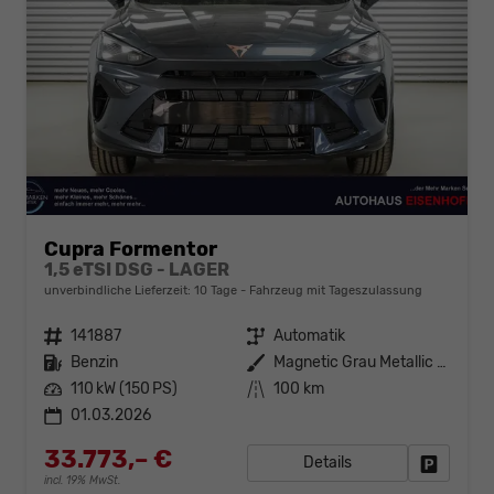
Cupra Formentor
1,5 eTSI DSG - LAGER
unverbindliche Lieferzeit:
10 Tage
Fahrzeug mit Tageszulassung
Fahrzeugnr.
141887
Getriebe
Automatik
Kraftstoff
Benzin
Außenfarbe
Magnetic Grau Metallic (S7)
Leistung
110 kW (150 PS)
Kilometerstand
100 km
01.03.2026
33.773,– €
Details
Fahrzeug
incl. 19% MwSt.