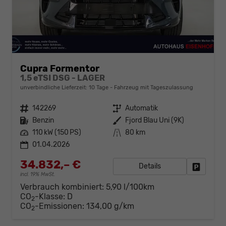
Cupra Formentor
1,5 eTSI DSG - LAGER
unverbindliche Lieferzeit:
10 Tage
Fahrzeug mit Tageszulassung
Fahrzeugnr.
142269
Getriebe
Automatik
Kraftstoff
Benzin
Außenfarbe
Fjord Blau Uni (9K)
Leistung
110 kW (150 PS)
Kilometerstand
80 km
01.04.2026
34.832,– €
Details
Fahrzeug
incl. 19% MwSt.
Verbrauch kombiniert:
5,90 l/100km
CO
-Klasse:
D
2
CO
-Emissionen:
134,00 g/km
2