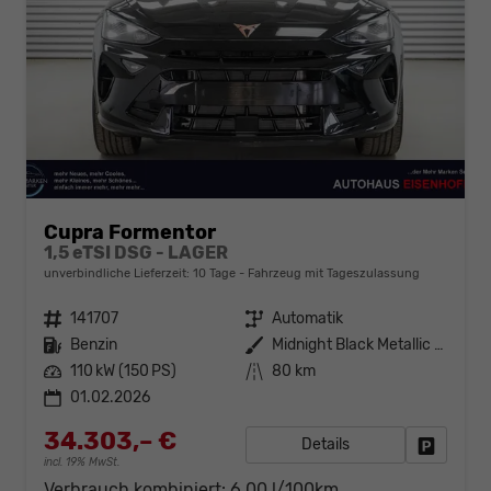
Cupra Formentor
1,5 eTSI DSG - LAGER
unverbindliche Lieferzeit:
10 Tage
Fahrzeug mit Tageszulassung
Fahrzeugnr.
141707
Getriebe
Automatik
Kraftstoff
Benzin
Außenfarbe
Midnight Black Metallic (0E)
Leistung
110 kW (150 PS)
Kilometerstand
80 km
01.02.2026
34.303,– €
Details
Fahrzeug
incl. 19% MwSt.
Verbrauch kombiniert:
6,00 l/100km