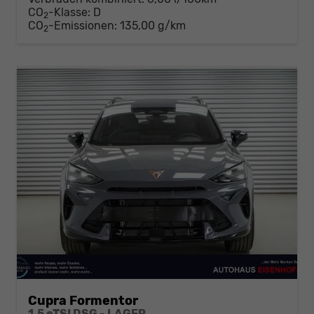
CO
-Klasse:
D
2
CO
-Emissionen:
135,00 g/km
2
Cupra Formentor
1,5 eTSI DSG - LAGER