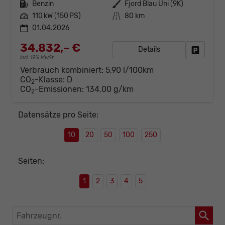
Kraftstoff
Benzin
Außenfarbe
Fjord Blau Uni (9K)
Leistung
110 kW (150 PS)
Kilometerstand
80 km
01.04.2026
34.832,– €
Details
Fahrzeug
incl. 19% MwSt.
Verbrauch kombiniert:
5,90 l/100km
CO
-Klasse:
D
2
CO
-Emissionen:
134,00 g/km
2
Datensätze pro Seite:
10
20
50
100
250
Seiten:
1
2
3
4
5
Fahrzeugnr.