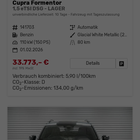
Cupra Formentor
1,5 eTSI DSG - LAGER
unverbindliche Lieferzeit:
10 Tage
Fahrzeug mit Tageszulassung
Fahrzeugnr.
141703
Getriebe
Automatik
Kraftstoff
Benzin
Außenfarbe
Glacial White Metallic (2Y)
Leistung
110 kW (150 PS)
Kilometerstand
80 km
01.02.2026
33.773,– €
Details
Fahrzeug
incl. 19% MwSt.
Verbrauch kombiniert:
5,90 l/100km
CO
-Klasse:
D
2
CO
-Emissionen:
134,00 g/km
2