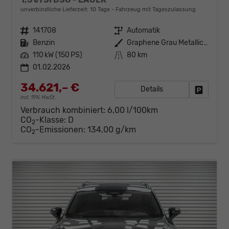
unverbindliche Lieferzeit:
10 Tage
Fahrzeug mit Tageszulassung
Fahrzeugnr.
141708
Getriebe
Automatik
Kraftstoff
Benzin
Außenfarbe
Graphene Grau Metallic (R6)
Leistung
110 kW (150 PS)
Kilometerstand
80 km
01.02.2026
34.621,– €
Details
Fahrzeug
incl. 19% MwSt.
Verbrauch kombiniert:
6,00 l/100km
CO
-Klasse:
D
2
CO
-Emissionen:
134,00 g/km
2