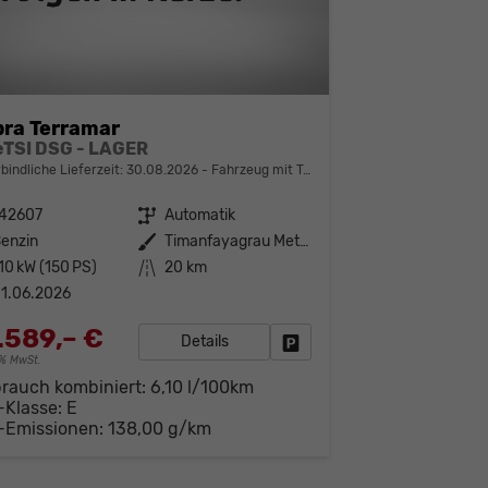
ra Terramar
 eTSI DSG - LAGER
bindliche Lieferzeit:
30.08.2026
Fahrzeug mit Tageszulassung
142607
Getriebe
Automatik
enzin
Außenfarbe
Timanfayagrau Metallic (N7)
10 kW (150 PS)
Kilometerstand
20 km
1.06.2026
.589,– €
Details
Fahrzeug parken
19% MwSt.
brauch kombiniert:
6,10 l/100km
-Klasse:
E
-Emissionen:
138,00 g/km