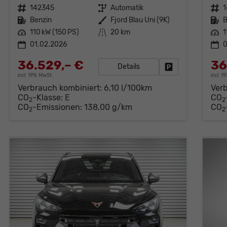
Fahrzeugnr.
142345
Getriebe
Automatik
Fahrzeugnr.
1
Kraftstoff
Benzin
Außenfarbe
Fjord Blau Uni (9K)
Kraftstoff
B
Leistung
110 kW (150 PS)
Kilometerstand
20 km
Leistung
1
01.02.2026
0
36.529,– €
36
Details
Fahrzeug parken
incl. 19% MwSt.
incl. 
Verbrauch kombiniert:
6,10 l/100km
Ver
CO
-Klasse:
E
CO
2
2
CO
-Emissionen:
138,00 g/km
CO
2
2