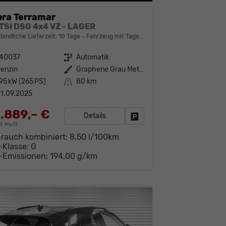
ra Terramar
 TSI DSG 4x4 VZ - LAGER
bindliche Lieferzeit:
10 Tage
Fahrzeug mit Tageszulassung
140037
Getriebe
Automatik
enzin
Außenfarbe
Graphene Grau Metallic (R6)
95 kW (265 PS)
Kilometerstand
80 km
1.09.2025
.889,– €
Details
Fahrzeug parken
19% MwSt.
brauch kombiniert:
8,50 l/100km
-Klasse:
G
-Emissionen:
194,00 g/km