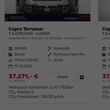
Cupra Terramar
Cup
1,5 eTSI DSG - LAGER
1,5
unverbindliche Lieferzeit:
30.08.2026
Fahrzeug mit Tageszulassung
unver
Fahrzeugnr.
142445
Getriebe
Automatik
Fahrzeugnr.
Kraftstoff
Benzin
Außenfarbe
Mythosschwarz Metallic (0E)
Kraftstoff
B
Leistung
110 kW (150 PS)
Kilometerstand
20 km
Leistung
1
01.06.2026
0
37.271,– €
37
Details
Fahrzeug parken
incl. 19% MwSt.
incl. 
Verbrauch kombiniert:
6,10 l/100km
Ver
CO
-Klasse:
E
CO
2
2
CO
-Emissionen:
138,00 g/km
CO
2
2