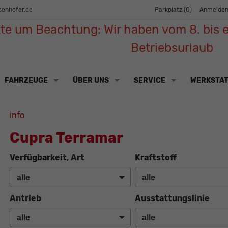
senhofer.de
Parkplatz (
0
)
Anmelde
tte um Beachtung: Wir haben vom 8. bis e
Betriebsurlaub
FAHRZEUGE
ÜBER UNS
SERVICE
WERKSTA
info
Cupra Terramar
Verfügbarkeit, Art
Kraftstoff
Antrieb
Ausstattungslinie