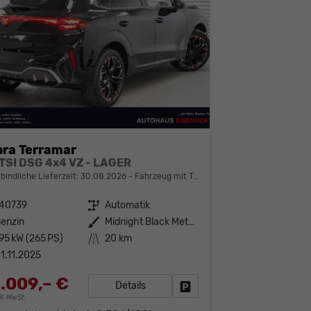
ra Terramar
 TSI DSG 4x4 VZ - LAGER
bindliche Lieferzeit:
30.08.2026
Fahrzeug mit Tageszulassung
140739
Getriebe
Automatik
enzin
Außenfarbe
Midnight Black Metallic (0E)
95 kW (265 PS)
Kilometerstand
20 km
1.11.2025
.009,– €
Details
Fahrzeug parken
19% MwSt.