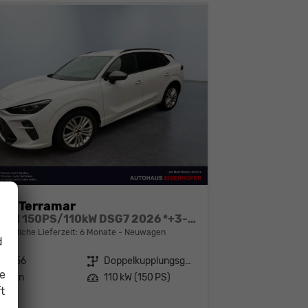
ra Terramar
1.5 eTSI 150PS/110kW DSG7 2026 *+3-Zone Climatronic +ACC +Smart Amb*
bindliche Lieferzeit:
6 Monate
Neuwagen
d
141056
Getriebe
Doppelkupplungsgetriebe (DSG)
ie
enzin
Leistung
110 kW (150 PS)
t