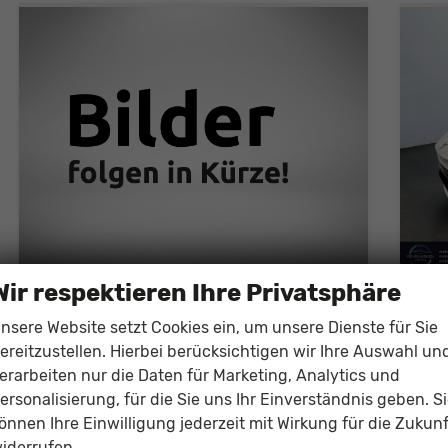
Wir respektieren Ihre Privatsphäre
Cupra Terramar
Cup
1,5 eTSI DSG - LAGER
nsere Website setzt Cookies ein, um unsere Dienste für Sie
unverbindliche Lieferzeit:
30.08.2026
Fahrzeug mit Tageszulassung
unver
ereitzustellen. Hierbei berücksichtigen wir Ihre Auswahl un
erarbeiten nur die Daten für Marketing, Analytics und
Fahrzeugnr.
142617
Getriebe
Automatik
Fahrzeugnr.
ersonalisierung, für die Sie uns Ihr Einverständnis geben. S
Kraftstoff
Benzin
Außenfarbe
Timanfayagrau Metallic (N7)
Kraftstoff
B
önnen Ihre Einwilligung jederzeit mit Wirkung für die Zukunf
Leistung
110 kW (150 PS)
Kilometerstand
20 km
iderrufen.