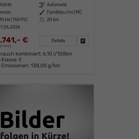
42616
Getriebe
Automatik
enzin
Außenfarbe
Fjordblau Uni (9K)
10 kW (150 PS)
Kilometerstand
20 km
1.06.2026
.741,– €
Details
Fahrzeug parken
19% MwSt.
brauch kombiniert:
6,10 l/100km
-Klasse:
E
-Emissionen:
138,00 g/km