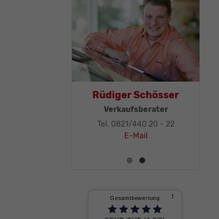
as Mohr
Rüdiger Schösser
leitung, KFZ-
Verkaufsberater
ker-Meister
Tel. 0821/440 20 - 22
1/440 20 - 32
E-Mail
E-Mail