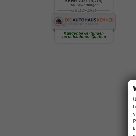
U
b
v
P
k
w