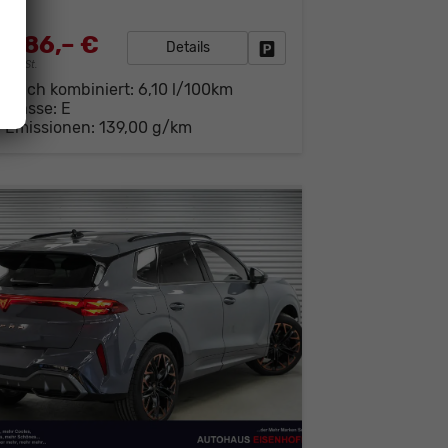
.486,– €
Details
Fahrzeug parken
19% MwSt.
brauch kombiniert:
6,10 l/100km
-Klasse:
E
-Emissionen:
139,00 g/km