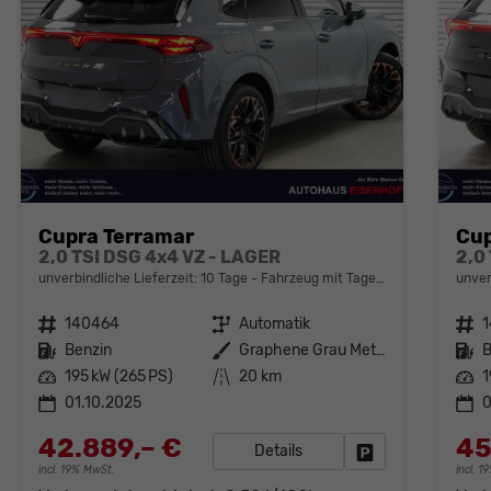
Cupra Terramar
Cup
2,0 TSI DSG 4x4 VZ - LAGER
2,0
unverbindliche Lieferzeit:
10 Tage
Fahrzeug mit Tageszulassung
unver
Fahrzeugnr.
140464
Getriebe
Automatik
Fahrzeugnr.
Kraftstoff
Benzin
Außenfarbe
Graphene Grau Metallic (R6)
Kraftstoff
B
Leistung
195 kW (265 PS)
Kilometerstand
20 km
Leistung
1
01.10.2025
0
42.889,– €
45
Details
Fahrzeug parken
incl. 19% MwSt.
incl. 