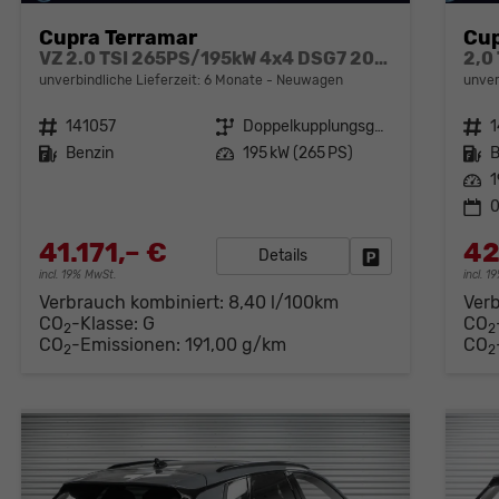
Cupra Terramar
Cup
VZ 2.0 TSI 265PS/195kW 4x4 DSG7 2026 *+19" LM-Felgen +KESSY +Soundaktor*
2,0
unverbindliche Lieferzeit:
6 Monate
Neuwagen
unver
Fahrzeugnr.
141057
Getriebe
Doppelkupplungsgetriebe (DSG)
Fahrzeugnr.
Kraftstoff
Benzin
Leistung
195 kW (265 PS)
Kraftstoff
B
Leistung
1
0
41.171,– €
42
Details
Fahrzeug parken
incl. 19% MwSt.
incl. 
Verbrauch kombiniert:
8,40 l/100km
Ver
CO
-Klasse:
G
CO
2
2
CO
-Emissionen:
191,00 g/km
CO
2
2