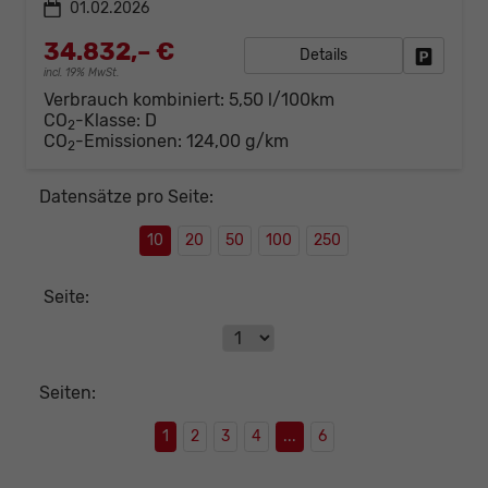
01.02.2026
34.832,– €
Details
Fahrzeug
incl. 19% MwSt.
Verbrauch kombiniert:
5,50 l/100km
CO
-Klasse:
D
2
CO
-Emissionen:
124,00 g/km
2
Datensätze pro Seite:
10
20
50
100
250
Seite:
Seiten:
1
2
3
4
...
6