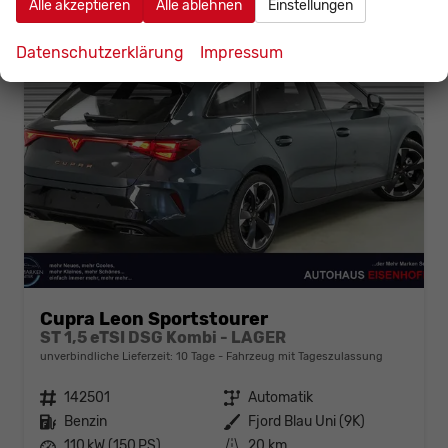
Alle akzeptieren
Alle ablehnen
Einstellungen
Datenschutzerklärung
Impressum
Cupra Leon Sportstourer
ST 1,5 eTSI DSG Kombi - LAGER
unverbindliche Lieferzeit:
10 Tage
Fahrzeug mit Tageszulassung
Fahrzeugnr.
142501
Getriebe
Automatik
Kraftstoff
Benzin
Außenfarbe
Fjord Blau Uni (9K)
Leistung
110 kW (150 PS)
Kilometerstand
20 km