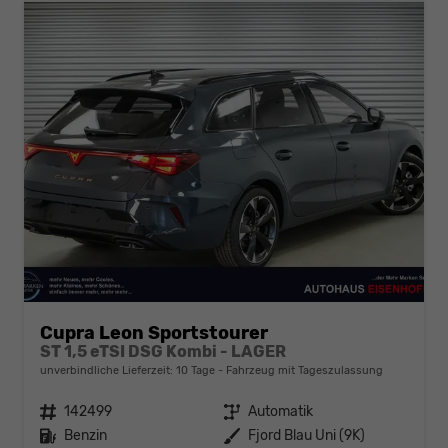
Cupra Leon Sportstourer
ST 1,5 eTSI DSG Kombi - LAGER
unverbindliche Lieferzeit:
10 Tage
Fahrzeug mit Tageszulassung
Fahrzeugnr.
142499
Getriebe
Automatik
Kraftstoff
Benzin
Außenfarbe
Fjord Blau Uni (9K)