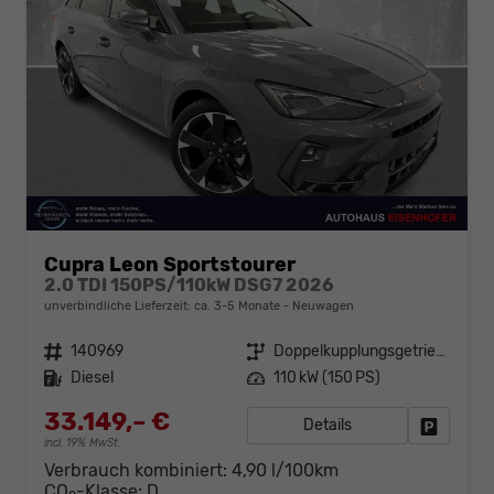
Cupra Leon Sportstourer
2.0 TDI 150PS/110kW DSG7 2026
unverbindliche Lieferzeit: ca. 3-5 Monate
Neuwagen
Fahrzeugnr.
140969
Getriebe
Doppelkupplungsgetriebe (DSG)
Kraftstoff
Diesel
Leistung
110 kW (150 PS)
33.149,– €
Details
Fahrzeug
incl. 19% MwSt.
Verbrauch kombiniert:
4,90 l/100km
CO
-Klasse:
D