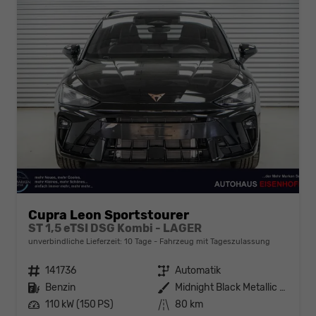
Cupra Leon Sportstourer
ST 1,5 eTSI DSG Kombi - LAGER
unverbindliche Lieferzeit:
10 Tage
Fahrzeug mit Tageszulassung
Fahrzeugnr.
141736
Getriebe
Automatik
Kraftstoff
Benzin
Außenfarbe
Midnight Black Metallic (0E)
Leistung
110 kW (150 PS)
Kilometerstand
80 km