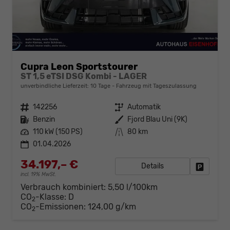
Cupra Leon Sportstourer
ST 1,5 eTSI DSG Kombi - LAGER
unverbindliche Lieferzeit:
10 Tage
Fahrzeug mit Tageszulassung
Fahrzeugnr.
142256
Getriebe
Automatik
Kraftstoff
Benzin
Außenfarbe
Fjord Blau Uni (9K)
Leistung
110 kW (150 PS)
Kilometerstand
80 km
01.04.2026
34.197,– €
Details
Fahrzeug
incl. 19% MwSt.
Verbrauch kombiniert:
5,50 l/100km
CO
-Klasse:
D
2
CO
-Emissionen:
124,00 g/km
2