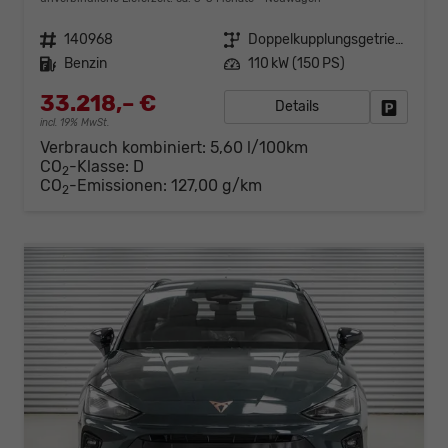
Fahrzeugnr.
140968
Getriebe
Doppelkupplungsgetriebe (DSG)
Kraftstoff
Benzin
Leistung
110 kW (150 PS)
33.218,– €
Details
Fahrzeug
incl. 19% MwSt.
Verbrauch kombiniert:
5,60 l/100km
CO
-Klasse:
D
2
CO
-Emissionen:
127,00 g/km
2