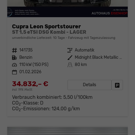
Cupra Leon Sportstourer
ST 1,5 eTSI DSG Kombi - LAGER
unverbindliche Lieferzeit:
10 Tage
Fahrzeug mit Tageszulassung
Fahrzeugnr.
141735
Getriebe
Automatik
Kraftstoff
Benzin
Außenfarbe
Midnight Black Metallic (0E)
Leistung
110 kW (150 PS)
Kilometerstand
80 km
01.02.2026
34.832,– €
Details
Fahrzeug
incl. 19% MwSt.
Verbrauch kombiniert:
5,50 l/100km
CO
-Klasse:
D
2
CO
-Emissionen:
124,00 g/km
2