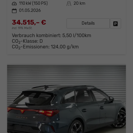
Leistung
110 kW (150 PS)
Kilometerstand
20 km
01.05.2026
34.515,– €
Details
Fahrzeug
incl. 19% MwSt.
Verbrauch kombiniert:
5,50 l/100km
CO
-Klasse:
D
2
CO
-Emissionen:
124,00 g/km
2