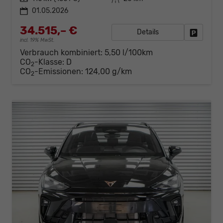
01.05.2026
34.515,– €
Details
Fahrzeug
incl. 19% MwSt.
Verbrauch kombiniert:
5,50 l/100km
CO
-Klasse:
D
2
CO
-Emissionen:
124,00 g/km
2