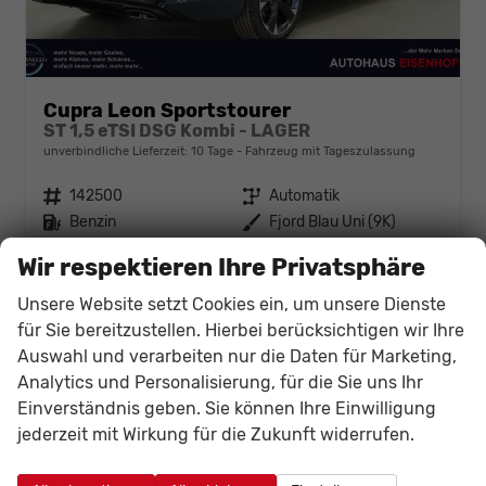
Cupra Leon Sportstourer
ST 1,5 eTSI DSG Kombi - LAGER
unverbindliche Lieferzeit:
10 Tage
Fahrzeug mit Tageszulassung
Fahrzeugnr.
142500
Getriebe
Automatik
Kraftstoff
Benzin
Außenfarbe
Fjord Blau Uni (9K)
Leistung
110 kW (150 PS)
Kilometerstand
120 km
Wir respektieren Ihre Privatsphäre
01.05.2026
Unsere Website setzt Cookies ein, um unsere Dienste
34.515,– €
Details
Fahrzeug
für Sie bereitzustellen. Hierbei berücksichtigen wir Ihre
incl. 19% MwSt.
Auswahl und verarbeiten nur die Daten für Marketing,
Verbrauch kombiniert:
5,50 l/100km
Analytics und Personalisierung, für die Sie uns Ihr
CO
-Klasse:
D
2
CO
-Emissionen:
124,00 g/km
Einverständnis geben. Sie können Ihre Einwilligung
2
jederzeit mit Wirkung für die Zukunft widerrufen.