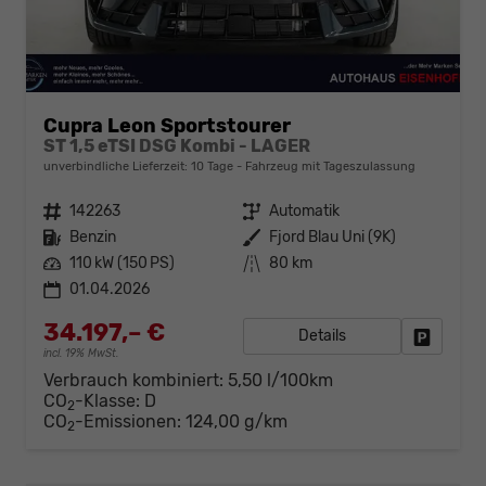
Cupra Leon Sportstourer
ST 1,5 eTSI DSG Kombi - LAGER
unverbindliche Lieferzeit:
10 Tage
Fahrzeug mit Tageszulassung
Fahrzeugnr.
142263
Getriebe
Automatik
Kraftstoff
Benzin
Außenfarbe
Fjord Blau Uni (9K)
Leistung
110 kW (150 PS)
Kilometerstand
80 km
01.04.2026
34.197,– €
Details
Fahrzeug
incl. 19% MwSt.
Verbrauch kombiniert:
5,50 l/100km
CO
-Klasse:
D
2
CO
-Emissionen:
124,00 g/km
2