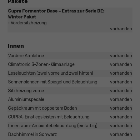
Pakete
Cupra Formentor Base – Extras zur Serie DE:
Winter Paket
• Vordersitzheizung
vorhanden
Innen
Vordere Armlehne
vorhanden
Climatronic 3-Zonen-Klimaanlage
vorhanden
Leseleuchten (zwei vorne und zwei hinten)
vorhanden
Sonnenblenden mit Spiegel und Beleuchtung
vorhanden
Sitzheizung vorne
vorhanden
Aluminiumspedale
vorhanden
Gepäckraum mit doppeltem Boden
vorhanden
CUPRA-Einstiegsleisten mit Beleuchtung
vorhanden
Innenraum-Ambientebeleuchtung (einfarbig)
vorhanden
Dachhimmel in Schwarz
vorhanden