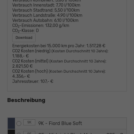
Verbrauch kombiniert:
5,80 l/100km
Verbrauch Innenstadt:
7,70 l/100km
Verbrauch Stadtrand:
5,50 l/100km
Verbrauch Landstraße:
4,90 l/100km
Verbrauch Autobahn:
6,10 l/100km
CO
-Emissionen:
132,00 g/km
2
CO
-Klasse:
D
2
Download
Energiekosten bei 15.000 km pro Jahr:
1.517,28 €
CO2 Kosten (niedrig)
:
(Kosten Durchschnitt 10 Jahre)
1.188,- €
CO2 Kosten (mittel)
:
(Kosten Durchschnitt 10 Jahre)
2.821,50 €
CO2 Kosten (hoch)
:
(Kosten Durchschnitt 10 Jahre)
4.356,- €
Jahressteuer:
107,- €
Beschreibung
9K
9K - Fiord Blue Soft
0E