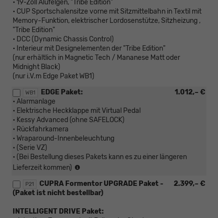
• 19-Zoll Alufelgen, "Tribe Edition"
• CUP Sportschalensitze vorne mit Sitzmittelbahn in Textil mit
Memory-Funktion, elektrischer Lordosenstütze, Sitzheizung ,
"Tribe Edition"
• DCC (Dynamic Chassis Control)
• Interieur mit Designelementen der "Tribe Edition"
(nur erhältlich in Magnetic Tech / Mananese Matt oder
Midnight Black)
(nur i.V.m Edge Paket WB1)
EDGE Paket:
1.012,– €
WB1
• Alarmanlage
• Elektrische Heckklappe mit Virtual Pedal
• Kessy Advanced (ohne SAFELOCK)
• Rückfahrkamera
• Wraparound-Innenbeleuchtung
• (Serie VZ)
• (Bei Bestellung dieses Pakets kann es zu einer längeren
(Bei
Lieferzeit kommen)
Bestellung
CUPRA Formentor UPGRADE Paket -
2.399,– €
dieses
P21
(Paket ist nicht bestellbar)
Pakets
kann
INTELLIGENT DRIVE Paket:
es