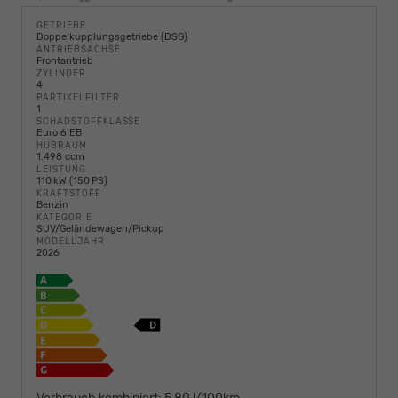
GETRIEBE
Doppelkupplungsgetriebe (DSG)
ANTRIEBSACHSE
Frontantrieb
ZYLINDER
4
PARTIKELFILTER
1
SCHADSTOFFKLASSE
Euro 6 EB
HUBRAUM
1.498 ccm
LEISTUNG
110 kW (150 PS)
KRAFTSTOFF
Benzin
KATEGORIE
SUV/Geländewagen/Pickup
MODELLJAHR
2026