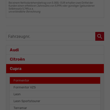
Bei einem Nettodarlehensbetrag von 5.000,- EUR erhalten zwei Drittel der
Kunden einen effektiven Jahreszins von 5,99% oder günstiger (gebundener
Sollzinssatz 5,74% p.a.
unverbindliche Berechnung
Fahrzeugnr.
Audi
Citroën
Cupra
Formentor
Formentor VZ5
Leon
Leon Sportstourer
Terramar