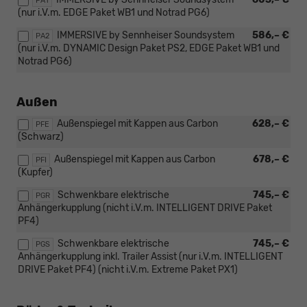
PA1
(nur i.V.m. EDGE Paket WB1 und Notrad PG6)
IMMERSIVE by Sennheiser Soundsystem
586,– €
PA2
(nur i.V.m. DYNAMIC Design Paket PS2, EDGE Paket WB1 und
Notrad PG6)
Außen
Außenspiegel mit Kappen aus Carbon
628,– €
PFE
(Schwarz)
Außenspiegel mit Kappen aus Carbon
678,– €
PFI
(Kupfer)
Schwenkbare elektrische
745,– €
PGR
Anhängerkupplung (nicht i.V.m. INTELLIGENT DRIVE Paket
PF4)
Schwenkbare elektrische
745,– €
PGS
Anhängerkupplung inkl. Trailer Assist (nur i.V.m. INTELLIGENT
DRIVE Paket PF4) (nicht i.V.m. Extreme Paket PX1)