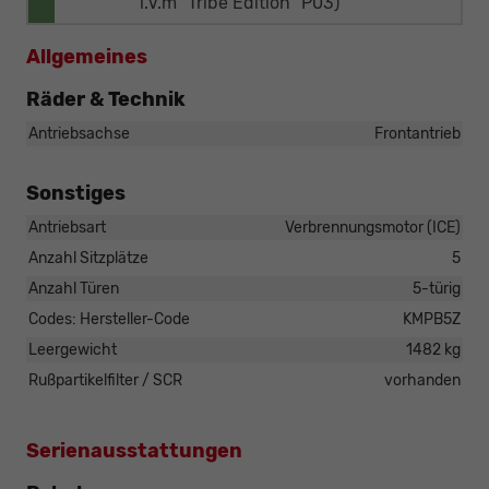
i.V.m "Tribe Edition" P03)
Allgemeines
Räder & Technik
Antriebsachse
Frontantrieb
Sonstiges
Antriebsart
Verbrennungsmotor (ICE)
Anzahl Sitzplätze
5
Anzahl Türen
5-türig
Codes: Hersteller-Code
KMPB5Z
Leergewicht
1482 kg
Rußpartikelfilter / SCR
vorhanden
Serienausstattungen