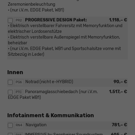
Zeremonienbeleuchtung
• (nur i.V.m. EDGE Paket, WB1)
PROGRESSIVE DESIGN Paket:
1.118,– €
PR2
• Elektrisch verstellbarer Fahrersitz mit Memoryfunktion und
elektrischer Lordosenstütze
• Elektrisch verstellbare Außenspiegel mit Memoryfunktion,
beheizbar
• (nur i.V.m. EDGE Paket, WB1 und Sportschalsitze vorne mit
Sitzbezüg in Leder)
Innen
Notrad (nicht e-HYBRID)
90,– €
PG6
Panoramaglasschiebedach (nur i.V.m.
1.517,– €
PTC
EDGE Paket WB1)
Infotainment & Kommunikation
Navigation
781,– €
RN4
IMMERSIVE by Sennheiser Soundsystem
605,– €