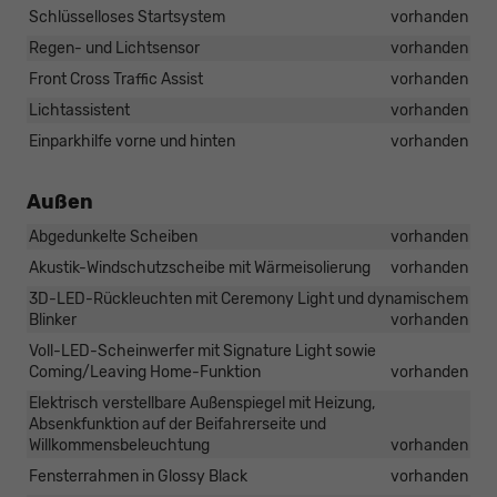
Schlüsselloses Startsystem
vorhanden
Regen- und Lichtsensor
vorhanden
Front Cross Traffic Assist
vorhanden
Lichtassistent
vorhanden
Einparkhilfe vorne und hinten
vorhanden
Außen
Abgedunkelte Scheiben
vorhanden
Akustik-Windschutzscheibe mit Wärmeisolierung
vorhanden
3D-LED-Rückleuchten mit Ceremony Light und dynamischem
Blinker
vorhanden
Voll-LED-Scheinwerfer mit Signature Light sowie
Coming/Leaving Home-Funktion
vorhanden
Elektrisch verstellbare Außenspiegel mit Heizung,
Absenkfunktion auf der Beifahrerseite und
Willkommensbeleuchtung
vorhanden
Fensterrahmen in Glossy Black
vorhanden