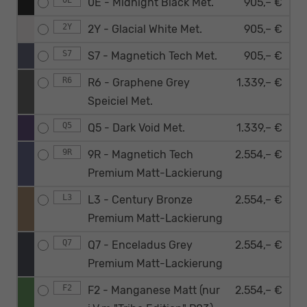
0E - Midnight Black Met.
905,– €
2Y
2Y - Glacial White Met.
905,– €
S7
S7 - Magnetich Tech Met.
905,– €
R6
R6 - Graphene Grey
1.339,– €
Speiciel Met.
Q5
Q5 - Dark Void Met.
1.339,– €
9R
9R - Magnetich Tech
2.554,– €
Premium Matt-Lackierung
L3
L3 - Century Bronze
2.554,– €
Premium Matt-Lackierung
Q7
Q7 - Enceladus Grey
2.554,– €
Premium Matt-Lackierung
F2
F2 - Manganese Matt (nur
2.554,– €