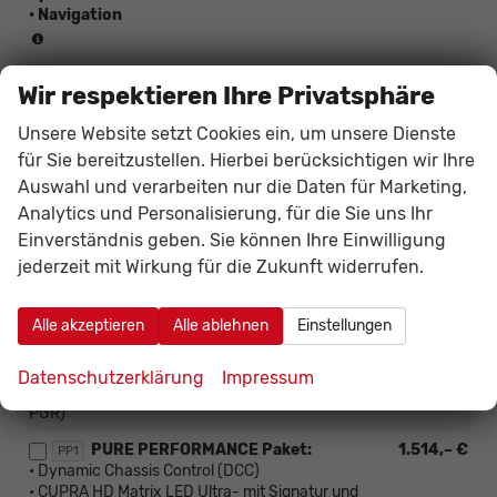
• Navigation
(Paket
ist
INTELLIGENT DRIVE Paket:
972,– €
nicht
PF4
Wir respektieren Ihre Privatsphäre
• Adaptiver Tempomat mit Follow-to-Stop*
bestellbar)
• CUPRA Multifunktionslenkrad mit Cupra Mode Select und
Unsere Website setzt Cookies ein, um unsere Dienste
Heizung*
für Sie bereitzustellen. Hierbei berücksichtigen wir Ihre
• Dynamische Verkehrsschilderkennung
• Exit Assist
Auswahl und verarbeiten nur die Daten für Marketing,
• Exit Warning
Analytics und Personalisierung, für die Sie uns Ihr
• Intelligenter Parkassistent
Einverständnis geben. Sie können Ihre Einwilligung
• Pre-Crash, vorne und hinten
jederzeit mit Wirkung für die Zukunft widerrufen.
• Side Assist
• Spurhalteassistent Plus
• Stauassistent
Alle akzeptieren
Alle ablehnen
Einstellungen
• Top View Kamera
• ( * = Serie)
• (nur i.V.m. EDGE Paket WB1)
Datenschutzerklärung
Impressum
• (nicht i.V.m. Schwenkbare elektrische Anhängerkupplung
PGR)
PURE PERFORMANCE Paket:
1.514,– €
PP1
• Dynamic Chassis Control (DCC)
• CUPRA HD Matrix LED Ultra- mit Signatur und