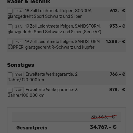
Räder & Technik
18 Zoll Leichtmetallfelgen, SONORA,
612,– €
R8A
glanzgedreht Sport Schwarz und Silber
19 Zoll Leichtmetallfelgen, SANDSTORM,
933,– €
Z9A
glanzgedreht Sport Schwarz und Silber (Serie VZ)
19 Zoll Leichtmetallfelgen, SANDSTORM
1.288,– €
Z9E
COPPER, glanzgedreht R-Schwarz und Kupfer
Sonstiges
Erweiterte Werksgarantie: 2
766,– €
YW6
Jahre/120.000 km
Erweiterte Werksgarantie: 3
878,– €
YW8
Jahre/100.000 km
35.363,– €
34.767,– €
Gesamtpreis