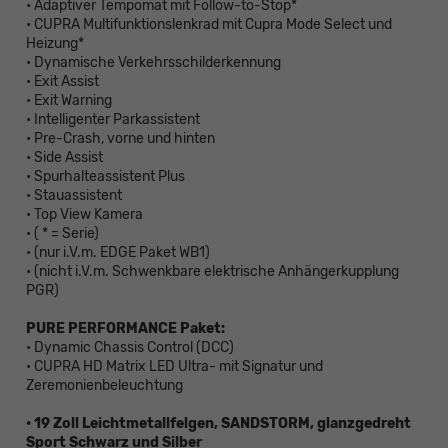
• Adaptiver Tempomat mit Follow-to-Stop*
zu
• CUPRA Multifunktionslenkrad mit Cupra Mode Select und
einer
Heizung*
längeren
• Dynamische Verkehrsschilderkennung
Lieferzeit
• Exit Assist
kommen)
• Exit Warning
• Intelligenter Parkassistent
• Pre-Crash, vorne und hinten
• Side Assist
• Spurhalteassistent Plus
• Stauassistent
• Top View Kamera
• ( * = Serie)
• (nur i.V.m. EDGE Paket WB1)
• (nicht i.V.m. Schwenkbare elektrische Anhängerkupplung
PGR)
PURE PERFORMANCE Paket:
• Dynamic Chassis Control (DCC)
• CUPRA HD Matrix LED Ultra- mit Signatur und
Zeremonienbeleuchtung
• 19 Zoll Leichtmetallfelgen, SANDSTORM, glanzgedreht
Sport Schwarz und Silber