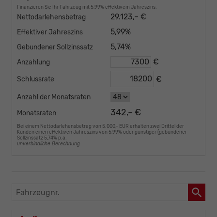
Finanzieren Sie Ihr Fahrzeug mit 5,99% effektivem Jahreszins.
29.123,– €
Nettodarlehensbetrag
5,99%
Effektiver Jahreszins
5,74%
Gebundener Sollzinssatz
€
Anzahlung
€
Schlussrate
Anzahl der Monatsraten
342,– €
Monatsraten
Bei einem Nettodarlehensbetrag von 5.000,- EUR erhalten zwei Drittel der
Kunden einen effektiven Jahreszins von 5,99% oder günstiger (gebundener
Sollzinssatz 5,74% p.a.
unverbindliche Berechnung
Fahrzeugnr.