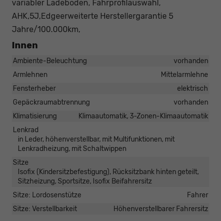
variabler Ladeboden, Fahrprofilauswahl,
AHK,5J,Edgeerweiterte Herstellergarantie 5
Jahre/100.000km,
Innen
Ambiente-Beleuchtung
vorhanden
Armlehnen
Mittelarmlehne
Fensterheber
elektrisch
Gepäckraumabtrennung
vorhanden
Klimatisierung
Klimaautomatik, 3-Zonen-Klimaautomatik
Lenkrad
in Leder, höhenverstellbar, mit Multifunktionen, mit
Lenkradheizung, mit Schaltwippen
Sitze
Isofix (Kindersitzbefestigung), Rücksitzbank hinten geteilt,
Sitzheizung, Sportsitze, Isofix Beifahrersitz
Sitze: Lordosenstütze
Fahrer
Sitze: Verstellbarkeit
Höhenverstellbarer Fahrersitz