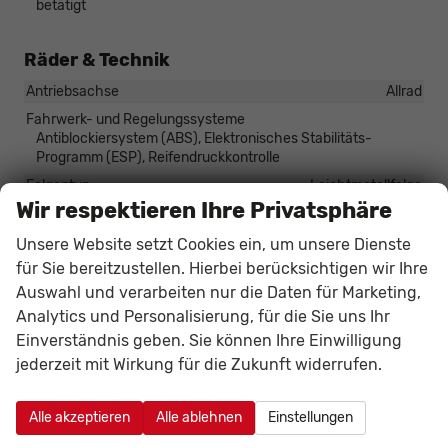
betätigt
Räder & Technik
Antriebsachse
Allrad
Fahrwerk- und Regelungssysteme
Antiblockiersystem (ABS), Elektronisches Stabilitäts-
Programm (ESP), Reifendruckkontrolle
Felgentyp
Leichtmetallfelge
Wir respektieren Ihre Privatsphäre
Sonstiges
Unsere Website setzt Cookies ein, um unsere Dienste
für Sie bereitzustellen. Hierbei berücksichtigen wir Ihre
Antriebsart
Verbrennungsmotor (ICE)
Auswahl und verarbeiten nur die Daten für Marketing,
Anzahl Sitzplätze
5
Analytics und Personalisierung, für die Sie uns Ihr
Anzahl Türen
5-türig
Einverständnis geben. Sie können Ihre Einwilligung
Erstzulassung
01.05.2026
jederzeit mit Wirkung für die Zukunft widerrufen.
HU/AU neu
vorhanden
Kilometerstand
100
Alle akzeptieren
Alle ablehnen
Einstellungen
Leergewicht
1612 kg