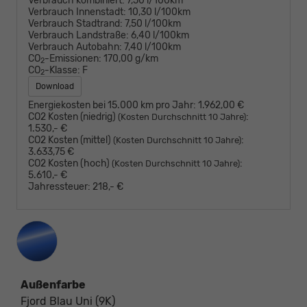
Verbrauch kombiniert:
7,50 l/100km
Verbrauch Innenstadt:
10,30 l/100km
Verbrauch Stadtrand:
7,50 l/100km
Verbrauch Landstraße:
6,40 l/100km
Verbrauch Autobahn:
7,40 l/100km
CO
-Emissionen:
170,00 g/km
2
CO
-Klasse:
F
2
Download
Energiekosten bei 15.000 km pro Jahr:
1.962,00 €
CO2 Kosten (niedrig)
:
(Kosten Durchschnitt 10 Jahre)
1.530,- €
CO2 Kosten (mittel)
:
(Kosten Durchschnitt 10 Jahre)
3.633,75 €
CO2 Kosten (hoch)
:
(Kosten Durchschnitt 10 Jahre)
5.610,- €
Jahressteuer:
218,- €
Außenfarbe
Fjord Blau Uni (9K)