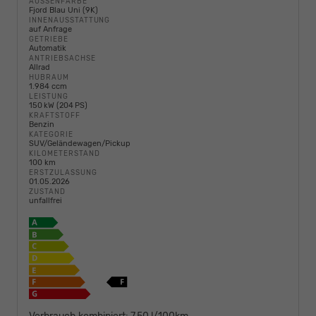
AUSSENFARBE
Fjord Blau Uni (9K)
INNENAUSSTATTUNG
auf Anfrage
GETRIEBE
Automatik
ANTRIEBSACHSE
Allrad
HUBRAUM
1.984 ccm
LEISTUNG
150 kW (204 PS)
KRAFTSTOFF
Benzin
KATEGORIE
SUV/Geländewagen/Pickup
KILOMETERSTAND
100 km
ERSTZULASSUNG
01.05.2026
ZUSTAND
unfallfrei