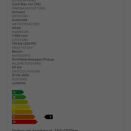
AUSSENFARBE
Fjord Blau Uni (9K)
INNENAUSSTATTUNG
Schwarz
GETRIEBE
Automatik
ANTRIEBSACHSE
Allrad
HUBRAUM
1.984 ccm
LEISTUNG
150 kW (204 PS)
KRAFTSTOFF
Benzin
KATEGORIE
SUV/Geländewagen/Pickup
KILOMETERSTAND
69 km
ERSTZULASSUNG
01.05.2026
ZUSTAND
unfallfrei