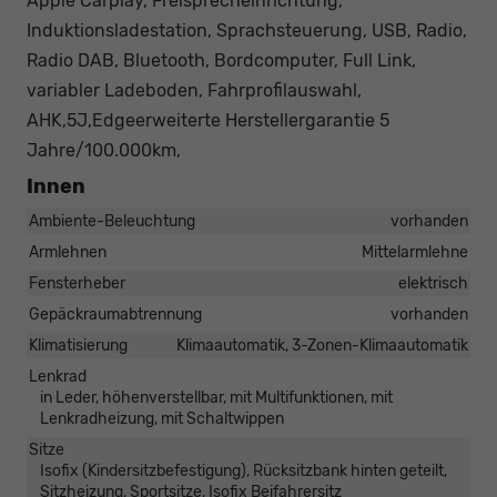
Apple Carplay, Freisprecheinrichtung,
Induktionsladestation, Sprachsteuerung, USB, Radio,
Radio DAB, Bluetooth, Bordcomputer, Full Link,
variabler Ladeboden, Fahrprofilauswahl,
AHK,5J,Edgeerweiterte Herstellergarantie 5
Jahre/100.000km,
Innen
Ambiente-Beleuchtung
vorhanden
Armlehnen
Mittelarmlehne
Fensterheber
elektrisch
Gepäckraumabtrennung
vorhanden
Klimatisierung
Klimaautomatik, 3-Zonen-Klimaautomatik
Lenkrad
in Leder, höhenverstellbar, mit Multifunktionen, mit
Lenkradheizung, mit Schaltwippen
Sitze
Isofix (Kindersitzbefestigung), Rücksitzbank hinten geteilt,
Sitzheizung, Sportsitze, Isofix Beifahrersitz