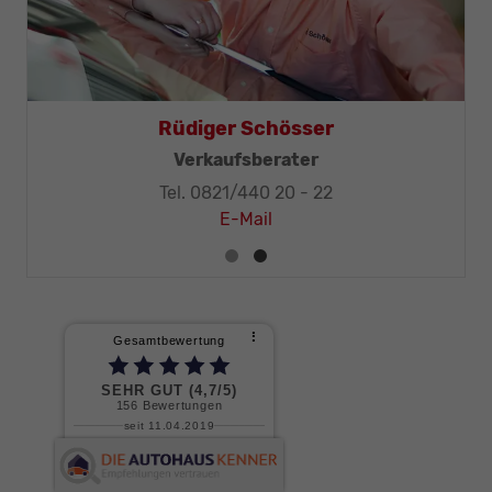
homas Mohr
Rüdiger 
ng, KFZ-Techniker-Meister
Verkaufs
 0821/440 20 - 32
Tel. 0821/4
E-Mail
E-M