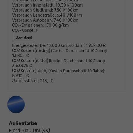
Verbrauch kombiniert:
7,50 l/100km
Verbrauch Innenstadt:
10,30 l/100km
Verbrauch Stadtrand:
7,50 l/100km
Verbrauch Landstraße:
6,40 l/100km
Verbrauch Autobahn:
7,40 l/100km
CO
-Emissionen:
170,00 g/km
2
CO
-Klasse:
F
2
Download
Energiekosten bei 15.000 km pro Jahr:
1.962,00 €
CO2 Kosten (niedrig)
:
(Kosten Durchschnitt 10 Jahre)
1.530,- €
CO2 Kosten (mittel)
:
(Kosten Durchschnitt 10 Jahre)
3.633,75 €
CO2 Kosten (hoch)
:
(Kosten Durchschnitt 10 Jahre)
5.610,- €
Jahressteuer:
218,- €
Außenfarbe
Fjord Blau Uni (9K)