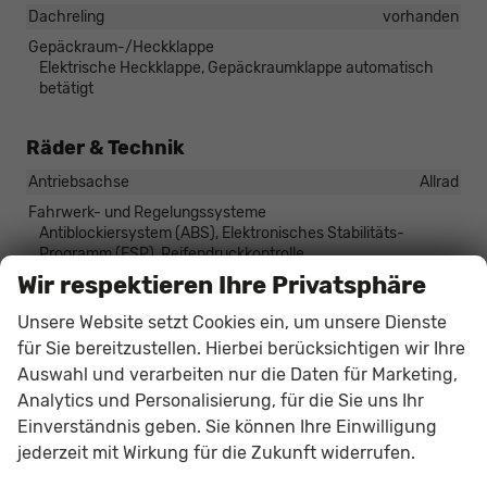
Dachreling
vorhanden
Gepäckraum-/Heckklappe
Elektrische Heckklappe, Gepäckraumklappe automatisch
betätigt
Räder & Technik
Antriebsachse
Allrad
Fahrwerk- und Regelungssysteme
Antiblockiersystem (ABS), Elektronisches Stabilitäts-
Programm (ESP), Reifendruckkontrolle
Wir respektieren Ihre Privatsphäre
Felgentyp
Leichtmetallfelge
Unsere Website setzt Cookies ein, um unsere Dienste
Sonstiges
für Sie bereitzustellen. Hierbei berücksichtigen wir Ihre
Auswahl und verarbeiten nur die Daten für Marketing,
Antriebsart
Verbrennungsmotor (ICE)
Analytics und Personalisierung, für die Sie uns Ihr
Anzahl Sitzplätze
5
Einverständnis geben. Sie können Ihre Einwilligung
Anzahl Türen
5-türig
jederzeit mit Wirkung für die Zukunft widerrufen.
Erstzulassung
01.05.2026