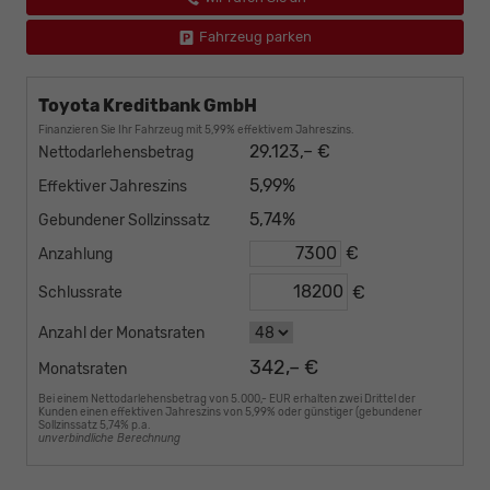
Fahrzeug parken
Toyota Kreditbank GmbH
Finanzieren Sie Ihr Fahrzeug mit 5,99% effektivem Jahreszins.
29.123,– €
Nettodarlehensbetrag
5,99%
Effektiver Jahreszins
5,74%
Gebundener Sollzinssatz
€
Anzahlung
€
Schlussrate
Anzahl der Monatsraten
342,– €
Monatsraten
Bei einem Nettodarlehensbetrag von 5.000,- EUR erhalten zwei Drittel der
Kunden einen effektiven Jahreszins von 5,99% oder günstiger (gebundener
Sollzinssatz 5,74% p.a.
unverbindliche Berechnung