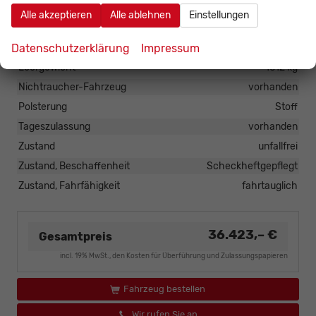
HU/AU neu
vorhanden
Alle akzeptieren
Alle ablehnen
Einstellungen
Innenausstattung
Schwarz
Kilometerstand
70
Datenschutzerklärung
Impressum
Leergewicht
1612 kg
Nichtraucher-Fahrzeug
vorhanden
Polsterung
Stoff
Tageszulassung
vorhanden
Zustand
unfallfrei
Zustand, Beschaffenheit
Scheckheftgepflegt
Zustand, Fahrfähigkeit
fahrtauglich
36.423,– €
Gesamtpreis
incl. 19% MwSt., den Kosten für Überführung und Zulassungspapieren
Fahrzeug bestellen
Wir rufen Sie an