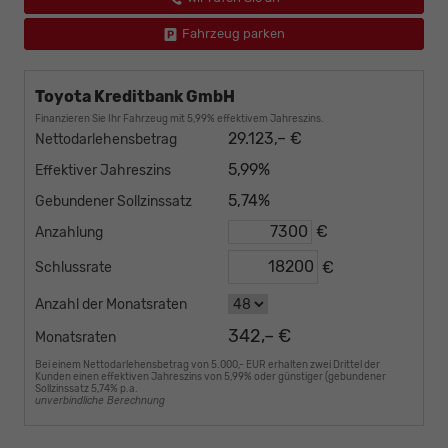
Fahrzeug parken
Toyota Kreditbank GmbH
Finanzieren Sie Ihr Fahrzeug mit 5,99% effektivem Jahreszins.
29.123,– €
Nettodarlehensbetrag
5,99%
Effektiver Jahreszins
5,74%
Gebundener Sollzinssatz
€
Anzahlung
€
Schlussrate
Anzahl der Monatsraten
342,– €
Monatsraten
Bei einem Nettodarlehensbetrag von 5.000,- EUR erhalten zwei Drittel der
Kunden einen effektiven Jahreszins von 5,99% oder günstiger (gebundener
Sollzinssatz 5,74% p.a.
unverbindliche Berechnung