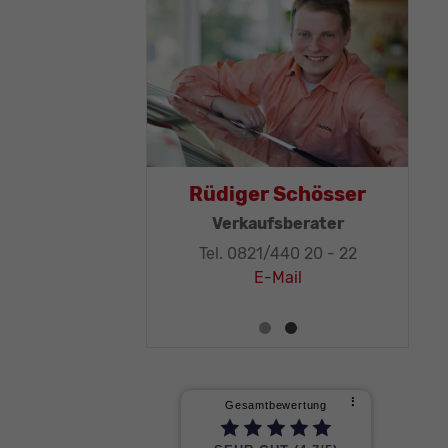
as Mohr
Rüdiger Schösser
leitung, KFZ-
Verkaufsberater
ker-Meister
Tel. 0821/440 20 - 22
1/440 20 - 32
E-Mail
E-Mail