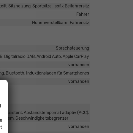
ilt, Sitzheizung, Sportsitze, Isofix Beifahrersitz
Fahrer
Höhenverstellbarer Fahrersitz
Sprachsteuerung
, Digitalradio DAB, Android Auto, Apple CarPlay
vorhanden
ng, Bluetooth, Induktionsladen für Smartphones
vorhanden
d
teassistent, Abstandstempomat adaptiv (ACC),
fsystem, Geschwindigkeitsbegrenzer
ie
vorhanden
t