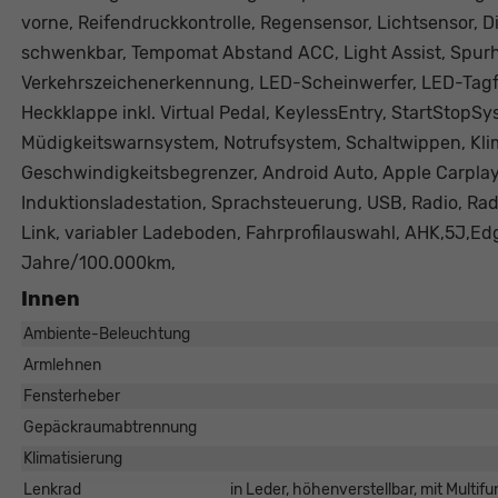
vorne, Reifendruckkontrolle, Regensensor, Lichtsensor, 
schwenkbar, Tempomat Abstand ACC, Light Assist, Spurha
Verkehrszeichenerkennung, LED-Scheinwerfer, LED-Tagfa
Heckklappe inkl. Virtual Pedal, KeylessEntry, StartStopS
Müdigkeitswarnsystem, Notrufsystem, Schaltwippen, Kl
Geschwindigkeitsbegrenzer, Android Auto, Apple Carplay
Induktionsladestation, Sprachsteuerung, USB, Radio, Rad
Link, variabler Ladeboden, Fahrprofilauswahl, AHK,5J,Edg
Jahre/100.000km,
Innen
Ambiente-Beleuchtung
Armlehnen
Fensterheber
Gepäckraumabtrennung
Klimatisierung
Lenkrad
in Leder, höhenverstellbar, mit Multi