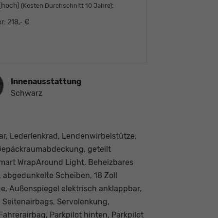
 (hoch)
:
(Kosten Durchschnitt 10 Jahre)
r:
218,- €
ausstattung
Innenausstattung
Schwarz
bar, Lederlenkrad, Lendenwirbelstütze,
, Gepäckraumabdeckung, geteilt
Smart WrapAround Light, Beheizbares
tz, abgedunkelte Scheiben, 18 Zoll
e, Außenspiegel elektrisch anklappbar,
, Seitenairbags, Servolenkung,
ahrerairbag, Parkpilot hinten, Parkpilot