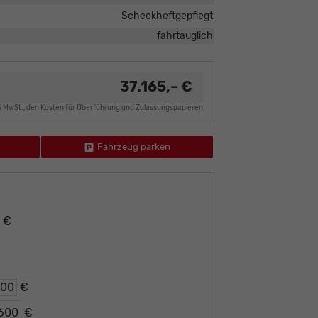
Scheckheftgepflegt
fahrtauglich
37.165,– €
9% MwSt., den Kosten für Überführung und Zulassungspapieren
Fahrzeug parken
– €
€
€