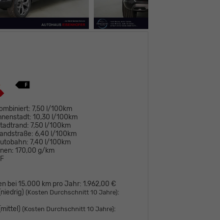
ombiniert:
7,50 l/100km
nnenstadt:
10,30 l/100km
tadtrand:
7,50 l/100km
andstraße:
6,40 l/100km
Autobahn:
7,40 l/100km
onen:
170,00 g/km
F
en bei 15.000 km pro Jahr:
1.962,00 €
niedrig)
:
(Kosten Durchschnitt 10 Jahre)
mittel)
:
(Kosten Durchschnitt 10 Jahre)