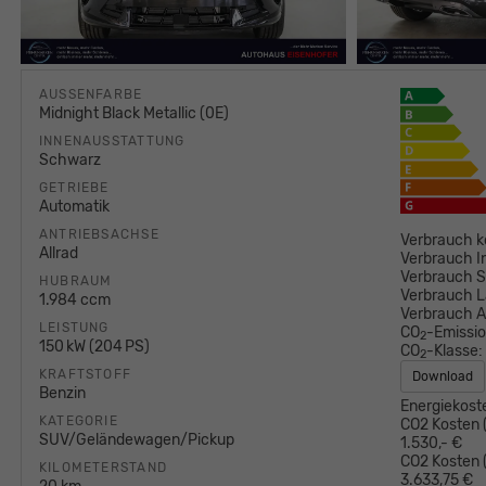
AUSSENFARBE
Midnight Black Metallic (0E)
INNENAUSSTATTUNG
Schwarz
GETRIEBE
Automatik
ANTRIEBSACHSE
Verbrauch k
Allrad
Verbrauch I
Verbrauch S
HUBRAUM
Verbrauch L
1.984 ccm
Verbrauch 
LEISTUNG
CO
-Emissi
2
150 kW (204 PS)
CO
-Klasse:
2
KRAFTSTOFF
Download
Benzin
Energiekost
KATEGORIE
CO2 Kosten (
SUV/Geländewagen/Pickup
1.530,- €
CO2 Kosten (
KILOMETERSTAND
3.633,75 €