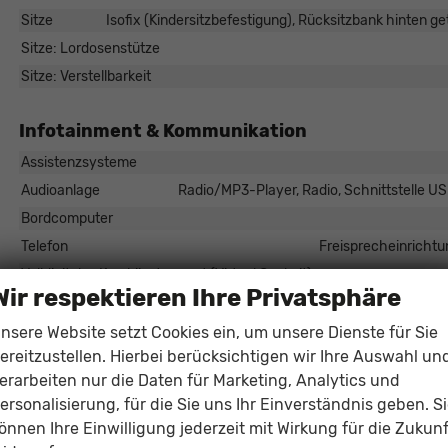
Sitze
Isofix (Kindersitzbefestigung), Rücksitzbank hinten gete
Sitze: Lordosenstütze
Sitze: Verstellbarkeit
Infotainment & Kommunikation
Assistenzsysteme
Audioanlage
Radio/MP3-Player, Radio, Schnittstelle USB
Bordcomputer
Telefon
Freisprecheinrichtu
Volldigitales Kombiinstrument (Virtual Cockpit)
Wir respektieren Ihre Privatsphäre
Sicherheit & Assistenz
nsere Website setzt Cookies ein, um unsere Dienste für Sie
ereitzustellen. Hierbei berücksichtigen wir Ihre Auswahl un
Assistenzsysteme
erarbeiten nur die Daten für Marketing, Analytics und
Regensensor, Tempomat, Tempomat mit Lenkradkontrolle, Spurhal
Verkehrzeichenerkennung, Müdigkeitserkennungs-Sensor, Notru
ersonalisierung, für die Sie uns Ihr Einverständnis geben. S
Diebstahl-Alarmanlage
önnen Ihre Einwilligung jederzeit mit Wirkung für die Zukunf