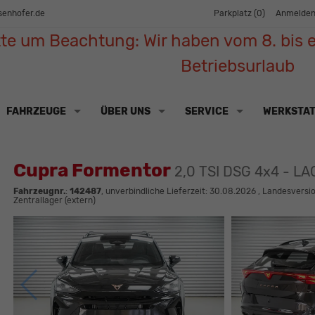
senhofer.de
Parkplatz (
0
)
Anmelde
tte um Beachtung: Wir haben vom 8. bis e
Betriebsurlaub
FAHRZEUGE
ÜBER UNS
SERVICE
WERKSTA
Cupra Formentor
2,0 TSI DSG 4x4 - L
Fahrzeugnr.
:
142487
, unverbindliche Lieferzeit:
30.08.2026
, Landesversio
Zentrallager (extern)