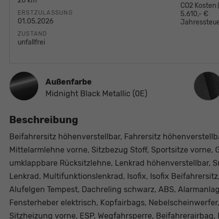
20 km
CO2 Kosten
ERSTZULASSUNG
5.610,- €
01.05.2026
Jahressteue
ZUSTAND
unfallfrei
Innen
Außenfarbe
Midnight Black Metallic (0E)
Beschreibung
Beifahrersitz höhenverstellbar, Fahrersitz höhenverstell
Mittelarmlehne vorne, Sitzbezug Stoff, Sportsitze vorne
umklappbare Rücksitzlehne, Lenkrad höhenverstellbar, 
Lenkrad, Multifunktionslenkrad, Isofix, Isofix Beifahrersi
Alufelgen Tempest, Dachreling schwarz, ABS, Alarmanlag
Fensterheber elektrisch, Kopfairbags, Nebelscheinwerfer
Sitzheizung vorne, ESP, Wegfahrsperre, Beifahrerairbag, F