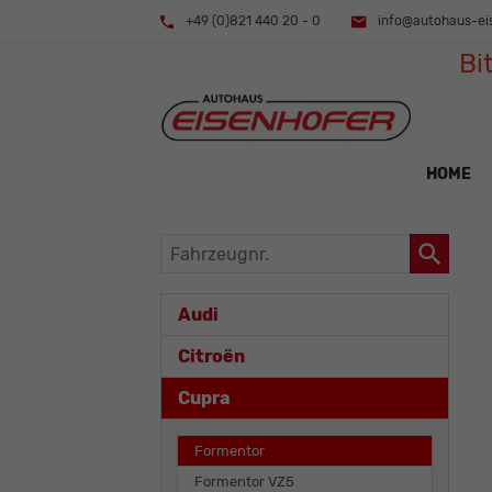
+49 (0)821 440 20 - 0
info@autohaus-ei
Bi
HOME
Fahrzeugnr.
Audi
Citroën
Cupra
Formentor
Formentor VZ5