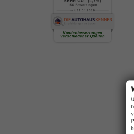
U
b
v
P
k