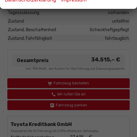
Polsterung
Stoff
Tageszulassung
vorhanden
Zustand
unfallfrei
Zustand, Beschaffenheit
Scheckheftgepflegt
Zustand, Fahrfähigkeit
fahrtauglich
34.515,– €
Gesamtpreis
incl. 19% MwSt., den Kosten für Überführung und Zulassungspapieren
Fahrzeug bestellen
Wir rufen Sie an
Fahrzeug parken
Toyota Kreditbank GmbH
Finanzieren Sie Ihr Fahrzeug mit 5,99% effektivem Jahreszins.