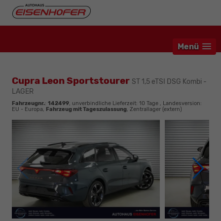
Menü
Cupra Leon Sportstourer
ST 1,5 eTSI DSG Kombi -
LAGER
Fahrzeugnr.
:
142499
, unverbindliche Lieferzeit:
10 Tage
, Landesversion:
EU - Europa,
Fahrzeug mit Tageszulassung
, Zentrallager (extern)