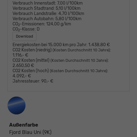
Verbrauch Innenstadt:
7,00 l/100km
Verbrauch Stadtrand:
5,10 l/100km
Verbrauch Landstraße:
4,70 l/100km
Verbrauch Autobahn:
5,80 l/100km
CO
-Emissionen:
124,00 g/km
2
CO
-Klasse:
D
2
Download
Energiekosten bei 15.000 km pro Jahr:
1.438,80 €
CO2 Kosten (niedrig)
:
(Kosten Durchschnitt 10 Jahre)
1.116,- €
CO2 Kosten (mittel)
:
(Kosten Durchschnitt 10 Jahre)
2.650,50 €
CO2 Kosten (hoch)
:
(Kosten Durchschnitt 10 Jahre)
4.092,- €
Jahressteuer:
90,- €
Außenfarbe
Fjord Blau Uni (9K)