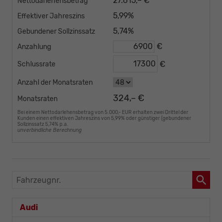
27.615,– €
Nettodarlehensbetrag
5,99%
Effektiver Jahreszins
5,74%
Gebundener Sollzinssatz
€
Anzahlung
€
Schlussrate
Anzahl der Monatsraten
324,– €
Monatsraten
Bei einem Nettodarlehensbetrag von 5.000,- EUR erhalten zwei Drittel der
Kunden einen effektiven Jahreszins von 5,99% oder günstiger (gebundener
Sollzinssatz 5,74% p.a.
unverbindliche Berechnung
Fahrzeugnr.
Audi