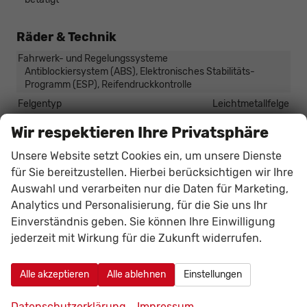
Räder & Technik
Fahrwerk- und Regelungssysteme
Antiblockiersystem (ABS), Elektronisches Stabilitäts-
Programm (ESP), Reifendruckkontrolle
Felgentyp
Leichtmetallfelge
Wir respektieren Ihre Privatsphäre
Sonstiges
Unsere Website setzt Cookies ein, um unsere Dienste
Antriebsart
Verbrennungsmotor (ICE)
für Sie bereitzustellen. Hierbei berücksichtigen wir Ihre
Anzahl Sitzplätze
5
Auswahl und verarbeiten nur die Daten für Marketing,
Anzahl Türen
5-türig
Analytics und Personalisierung, für die Sie uns Ihr
Erstzulassung
01.05.2026
Einverständnis geben. Sie können Ihre Einwilligung
jederzeit mit Wirkung für die Zukunft widerrufen.
HU/AU neu
vorhanden
Kilometerstand
20
Alle akzeptieren
Alle ablehnen
Einstellungen
Leergewicht
1497 kg
Nichtraucher-Fahrzeug
vorhanden
Datenschutzerklärung
Impressum