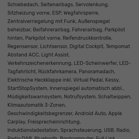
Schiebedach, Seitenairbags, Servolenkung,
Sitzheizung vorne, ESP, Wegfahrsperre,
Zentralverriegelung mit Funk, Außenspiegel
beheizbar, Beifahrerairbag, Fahrerairbag, Parkpilot
hinten, Parkpilot vorne, Reifendruckkontrolle,
Regensensor, Lichtsensor, Digital Cockpit, Tempomat
Abstand ACC, Light Assist,
Verkehrszeichenerkennung, LED-Scheinwerfer, LED-
Tagfahrlicht, Rückfahrkamera, Panoramadach,
Elektrische Heckklappe inkl. Virtual Pedal, Kessy,
StartStopSystem, Innenspiegel automatisch abbl.,
Müdigkeitswarnsystem, Notrufsystem, Schaltwippen,
Klimaautomatik 3-Zonen,
Geschwindigkeitsbegrenzer, Android Auto, Apple
Carplay, Freisprecheinrichtung,
Induktionsladestation, Sprachsteuerung, USB, Radio,
Radio DAB, Bluetooth, Bordcomputer, Full Link,