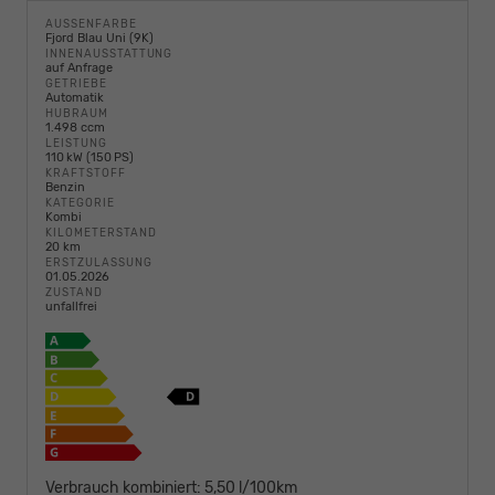
AUSSENFARBE
Fjord Blau Uni (9K)
INNENAUSSTATTUNG
auf Anfrage
GETRIEBE
Automatik
HUBRAUM
1.498 ccm
LEISTUNG
110 kW (150 PS)
KRAFTSTOFF
Benzin
KATEGORIE
Kombi
KILOMETERSTAND
20 km
ERSTZULASSUNG
01.05.2026
ZUSTAND
unfallfrei
Verbrauch kombiniert:
5,50 l/100km