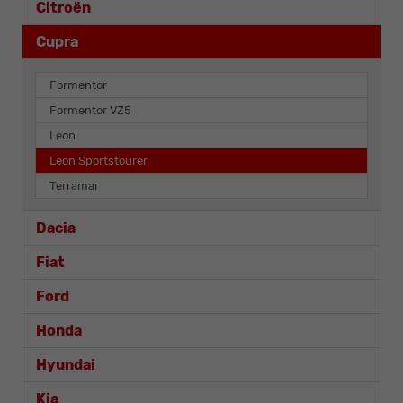
Citroën
Cupra
Formentor
Formentor VZ5
Leon
Leon Sportstourer
Terramar
Dacia
Fiat
Ford
Honda
Hyundai
Kia