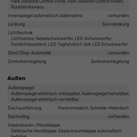
Park Distance Control vorne, Park Distance Control hinten,
Rückfahrkamera
Innenspiegel automatisch abblendend
vorhanden
Lenkung
Servolenkung
Lichttechnik
Lichtsensor, Nebelscheinwerfer, LED-Scheinwerfer,
Fernlichtassistent, LED-Tagfahrlicht, Voll-LED Scheinwerfer
Start/Stop-Automatik
vorhanden
Zentralverriegelung
Zentralverriegelung
Außen
Außenspiegel
Außenspiegel elektrisch anklappbar, Außenspiegel beheizbar,
Außenspiegel elektrisch verstellbar
Dachausführung
Panoramadach, Schiebe-Hebedach
Dachreling
vorhanden
Gepäckraum-/Heckklappe
Elektrische Heckklappe, Gepäckraumklappe automatisch
betätigt