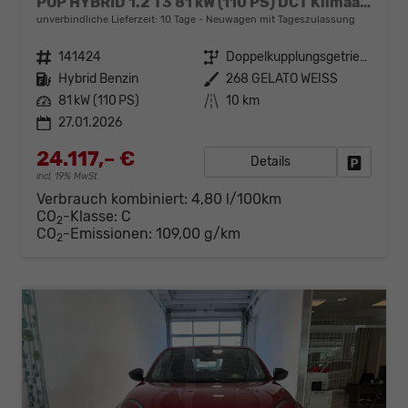
POP HYBRID 1.2 T3 81 kW (110 PS) DCT Klimaanlage, Radio, DAB, Android Auto, Apple CarPlay, Mirror Screen, LED-Scheinwerfer, Einparkhilfe hinten, Regensensor, Lichtsensor, höhenverstellbarer Fahrersitz, uvm.
unverbindliche Lieferzeit:
10 Tage
Neuwagen mit Tageszulassung
Fahrzeugnr.
141424
Getriebe
Doppelkupplungsgetriebe (DSG)
Kraftstoff
Hybrid Benzin
Außenfarbe
268 GELATO WEISS
Leistung
81 kW (110 PS)
Kilometerstand
10 km
27.01.2026
24.117,– €
Details
Fahrzeug
incl. 19% MwSt.
Verbrauch kombiniert:
4,80 l/100km
CO
-Klasse:
C
2
CO
-Emissionen:
109,00 g/km
2