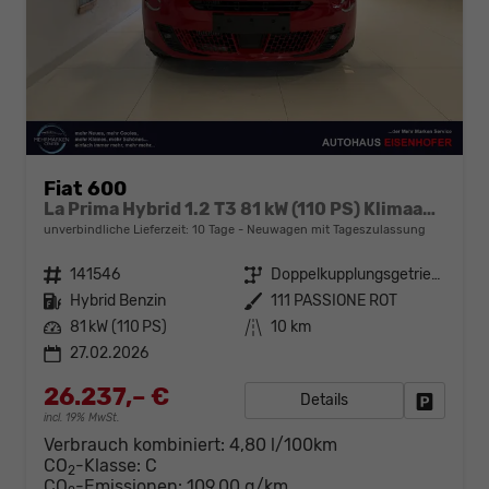
Fiat 600
La Prima Hybrid 1.2 T3 81 kW (110 PS) Klimaautomatik, Massagesitz, Sitzheizung, elektrisch verstellbarer Fahrersitz, Radio, DAB, Apple CarPlay, Android Auto, Navigationssystem, 18 Zoll Leichtmetallfelgen, uvm.
unverbindliche Lieferzeit:
10 Tage
Neuwagen mit Tageszulassung
Fahrzeugnr.
141546
Getriebe
Doppelkupplungsgetriebe (DSG)
Kraftstoff
Hybrid Benzin
Außenfarbe
111 PASSIONE ROT
Leistung
81 kW (110 PS)
Kilometerstand
10 km
27.02.2026
26.237,– €
Details
Fahrzeug
incl. 19% MwSt.
Verbrauch kombiniert:
4,80 l/100km
CO
-Klasse:
C
2
CO
-Emissionen:
109,00 g/km