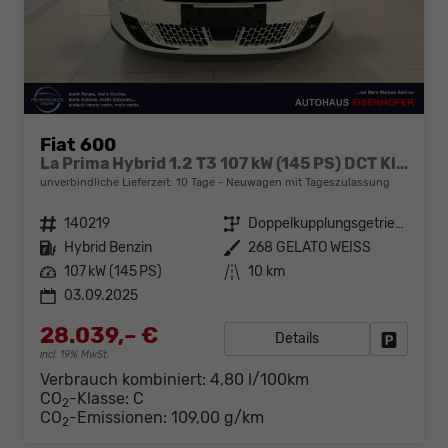
Fiat 600
La Prima Hybrid 1.2 T3 107 kW (145 PS) DCT Klimaautomatik, Massagesitz, Sitzheizung, elektrisch verstellbarer Fahrersitz, Radio, DAB, Apple CarPlay, Android Auto, Navigationssystem, 18 Zoll Leichtmetallfelgen, uvm.
unverbindliche Lieferzeit:
10 Tage
Neuwagen mit Tageszulassung
Fahrzeugnr.
140219
Getriebe
Doppelkupplungsgetriebe (DSG)
Kraftstoff
Hybrid Benzin
Außenfarbe
268 GELATO WEISS
Leistung
107 kW (145 PS)
Kilometerstand
10 km
03.09.2025
28.039,– €
Details
Fahrzeug
incl. 19% MwSt.
Verbrauch kombiniert:
4,80 l/100km
CO
-Klasse:
C
2
CO
-Emissionen:
109,00 g/km
2