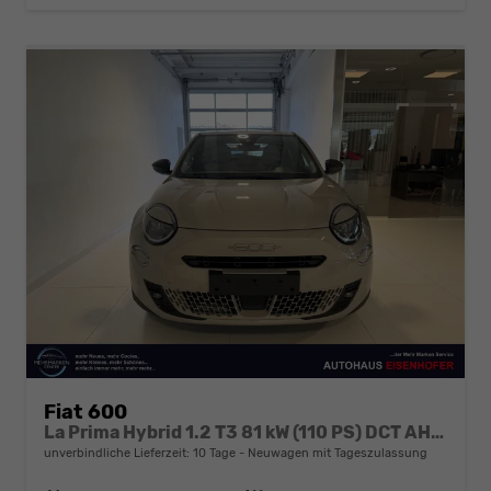
Fiat 600
La Prima Hybrid 1.2 T3 81 kW (110 PS) DCT AHK abnehmbar, NAVI , Klimaautomatik, Massagesitz, Sitzheizung, elektrisch verstellbarer Fahrersitz, Radio, DAB, Apple CarPlay, Android Auto, 18 Zoll LM Räder
unverbindliche Lieferzeit:
10 Tage
Neuwagen mit Tageszulassung