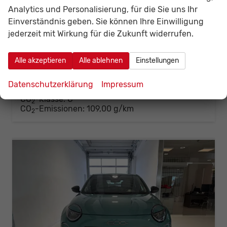
Analytics und Personalisierung, für die Sie uns Ihr
Fahrzeugnr.
141970
Getriebe
Doppelkupplungsgetriebe (DSG)
Einverständnis geben. Sie können Ihre Einwilligung
Kraftstoff
Hybrid Benzin
Außenfarbe
636 CAPPUCCINO BEIGE
jederzeit mit Wirkung für die Zukunft widerrufen.
Leistung
81 kW (110 PS)
Kilometerstand
10 km
30.04.2026
Alle akzeptieren
Alle ablehnen
Einstellungen
26.237,– €
Details
Fahrzeug
incl. 19% MwSt.
Datenschutzerklärung
Impressum
Verbrauch kombiniert:
4,80 l/100km
CO
-Klasse:
C
2
CO
-Emissionen:
109,00 g/km
2