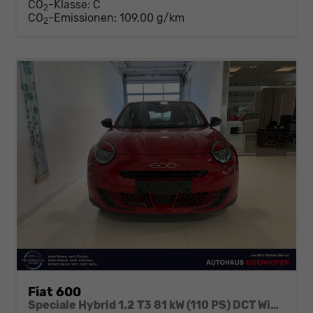
CO
-Klasse:
C
2
CO
-Emissionen:
109,00 g/km
2
Fiat 600
Speciale Hybrid 1.2 T3 81 kW (110 PS) DCT Winter-Paket, Klimaautomatik, Radio, DAB, Android Auto, Apple CarPlay, Navigationssystem, Bluetooth, LED-Scheinwerfer, Induktionsladen für Smartphones, Rückfahrkamera, Keyless GO, uvm.