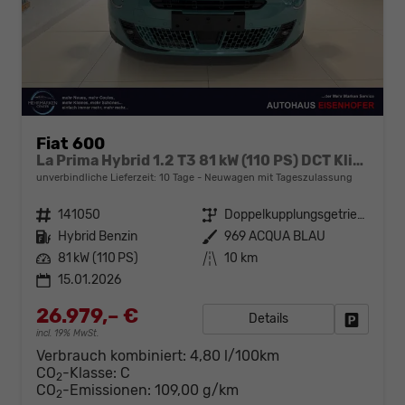
Fiat 600
La Prima Hybrid 1.2 T3 81 kW (110 PS) DCT Klimaautomatik, Massagesitz, Sitzheizung, elektrisch verstellbarer Fahrersitz, Radio, DAB, Apple CarPlay, Android Auto, Navigationssystem, 18 Zoll Leichtmetallfelgen, uvm.
unverbindliche Lieferzeit:
10 Tage
Neuwagen mit Tageszulassung
Fahrzeugnr.
141050
Getriebe
Doppelkupplungsgetriebe (DSG)
Kraftstoff
Hybrid Benzin
Außenfarbe
969 ACQUA BLAU
Leistung
81 kW (110 PS)
Kilometerstand
10 km
15.01.2026
26.979,– €
Details
Fahrzeug
incl. 19% MwSt.
Verbrauch kombiniert:
4,80 l/100km
CO
-Klasse:
C
2
CO
-Emissionen:
109,00 g/km
2