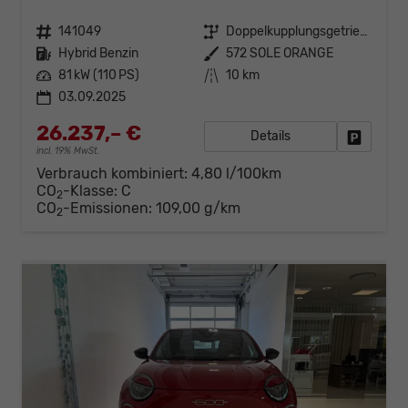
Fahrzeugnr.
141049
Getriebe
Doppelkupplungsgetriebe (DSG)
Kraftstoff
Hybrid Benzin
Außenfarbe
572 SOLE ORANGE
Leistung
81 kW (110 PS)
Kilometerstand
10 km
03.09.2025
26.237,– €
Details
Fahrzeug
incl. 19% MwSt.
Verbrauch kombiniert:
4,80 l/100km
CO
-Klasse:
C
2
CO
-Emissionen:
109,00 g/km
2