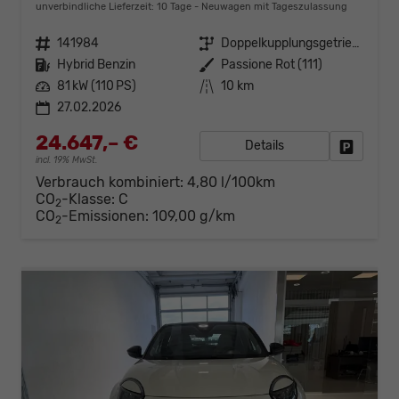
unverbindliche Lieferzeit:
10 Tage
Neuwagen mit Tageszulassung
Fahrzeugnr.
141984
Getriebe
Doppelkupplungsgetriebe (DSG)
Kraftstoff
Hybrid Benzin
Außenfarbe
Passione Rot (111)
Leistung
81 kW (110 PS)
Kilometerstand
10 km
27.02.2026
24.647,– €
Details
Fahrzeug
incl. 19% MwSt.
Verbrauch kombiniert:
4,80 l/100km
CO
-Klasse:
C
2
CO
-Emissionen:
109,00 g/km
2