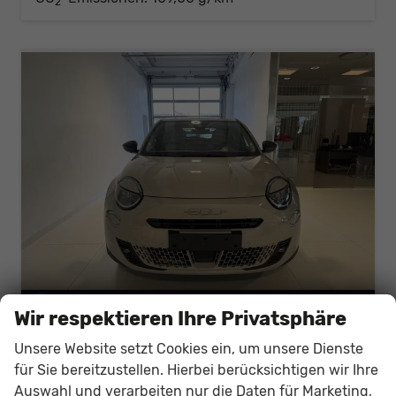
2
Wir respektieren Ihre Privatsphäre
Fiat 600
Unsere Website setzt Cookies ein, um unsere Dienste
La Prima Hybrid 1.2 T3 81 kW (110 PS) DCT Klimaautomatik, Massagesitz, Sitzheizung, elektrisch verstellbarer Fahrersitz, Radio, DAB, Apple CarPlay, Android Auto, Navigationssystem, 18 Zoll Leichtmetallfelgen, uvm.
für Sie bereitzustellen. Hierbei berücksichtigen wir Ihre
unverbindliche Lieferzeit:
10 Tage
Neuwagen mit Tageszulassung
Auswahl und verarbeiten nur die Daten für Marketing,