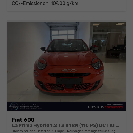
CO
-Emissionen:
109,00 g/km
2
Fiat 600
La Prima Hybrid 1.2 T3 81 kW (110 PS) DCT Klimaautomatik, Massagesitz, Sitzheizung, elektrisch verstellbarer Fahrersitz, Radio, DAB, Apple CarPlay, Android Auto, Navigationssystem, 18 Zoll Leichtmetallfelgen, uvm.
unverbindliche Lieferzeit:
10 Tage
Neuwagen mit Tageszulassung