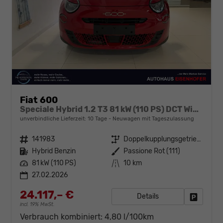
Fiat 600
Speciale Hybrid 1.2 T3 81 kW (110 PS) DCT Winter-Paket, Klimaanlage, Radio, DAB, Android Auto, Apple CarPlay, Freisprecheinrichtung, Bluetooth, Regensensor, Einparkhilfe hinten, LED-Scheinwerfer, uvm.
unverbindliche Lieferzeit:
10 Tage
Neuwagen mit Tageszulassung
Fahrzeugnr.
141983
Getriebe
Doppelkupplungsgetriebe (DSG)
Kraftstoff
Hybrid Benzin
Außenfarbe
Passione Rot (111)
Leistung
81 kW (110 PS)
Kilometerstand
10 km
27.02.2026
24.117,– €
Details
Fahrzeug
incl. 19% MwSt.
Verbrauch kombiniert:
4,80 l/100km