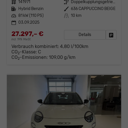
Fahrzeugnr.
141971
Getriebe
Doppelkupplungsgetriebe (DSG)
Kraftstoff
Hybrid Benzin
Außenfarbe
636 CAPPUCCINO BEIGE
Leistung
81 kW (110 PS)
Kilometerstand
10 km
03.09.2025
27.297,– €
Details
Fahrzeug
incl. 19% MwSt.
Verbrauch kombiniert:
4,80 l/100km
CO
-Klasse:
C
2
CO
-Emissionen:
109,00 g/km
2