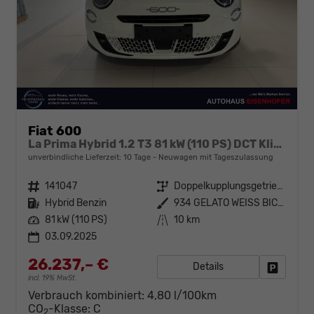
Fiat 600
La Prima Hybrid 1.2 T3 81 kW (110 PS) DCT Klimaautomatik, Massagesitz, Sitzheizung, elektrisch verstellbarer Fahrersitz, Radio, DAB, Apple CarPlay, Android Auto, Navigationssystem, 18 Zoll Leichtmetallfelgen, uvm.
unverbindliche Lieferzeit:
10 Tage
Neuwagen mit Tageszulassung
Fahrzeugnr.
141047
Getriebe
Doppelkupplungsgetriebe (DSG)
Kraftstoff
Hybrid Benzin
Außenfarbe
934 GELATO WEISS BICOLORE
Leistung
81 kW (110 PS)
Kilometerstand
10 km
03.09.2025
26.237,– €
Details
Fahrzeug
incl. 19% MwSt.
Verbrauch kombiniert:
4,80 l/100km
CO
-Klasse:
C
2