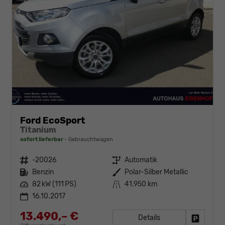
Ford EcoSport
Titanium
sofort lieferbar
Gebrauchtwagen
Fahrzeugnr.
-20026
Getriebe
Automatik
Kraftstoff
Benzin
Außenfarbe
Polar-Silber Metallic
Leistung
82 kW (111 PS)
Kilometerstand
41.950 km
16.10.2017
13.490,– €
Details
Fahrzeug