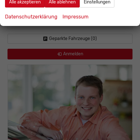
Alle akzeptieren
Alle ablehnen
Einstellungen
Toyota
Datenschutzerklärung
Impressum
Volkswagen
Geparkte Fahrzeuge (
0
)
Anmelden