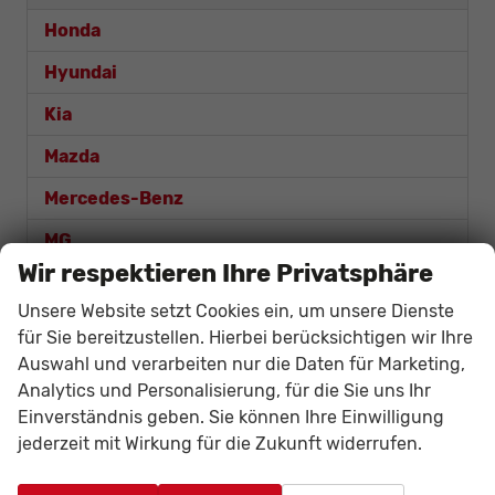
Honda
Hyundai
Kia
Mazda
Mercedes-Benz
MG
Wir respektieren Ihre Privatsphäre
Nissan
Unsere Website setzt Cookies ein, um unsere Dienste
Opel
für Sie bereitzustellen. Hierbei berücksichtigen wir Ihre
Auswahl und verarbeiten nur die Daten für Marketing,
Renault
Analytics und Personalisierung, für die Sie uns Ihr
Seat
Einverständnis geben. Sie können Ihre Einwilligung
jederzeit mit Wirkung für die Zukunft widerrufen.
Skoda
Suzuki