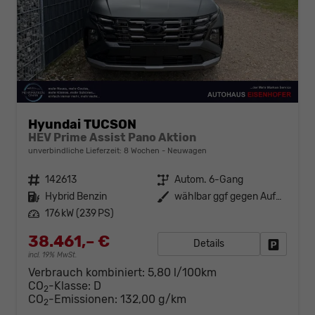
Hyundai TUCSON
HEV Prime Assist Pano Aktion
unverbindliche Lieferzeit:
8 Wochen
Neuwagen
Fahrzeugnr.
142613
Getriebe
Autom. 6-Gang
Kraftstoff
Hybrid Benzin
Außenfarbe
wählbar ggf gegen Aufpreis
Leistung
176 kW (239 PS)
38.461,– €
Details
Fahrzeug
incl. 19% MwSt.
Verbrauch kombiniert:
5,80 l/100km
CO
-Klasse:
D
2
CO
-Emissionen:
132,00 g/km
2