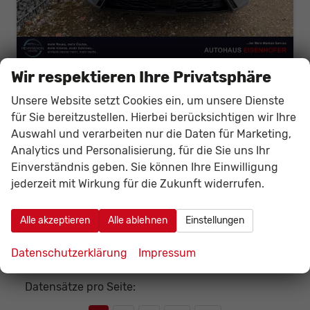
Wir respektieren Ihre Privatsphäre
Hyundai TUCSON
HEV N-Line X Pano Assist - Sitz Pack UWB
Unsere Website setzt Cookies ein, um unsere Dienste
unverbindliche Lieferzeit:
10 Tage
Neuwagen
für Sie bereitzustellen. Hierbei berücksichtigen wir Ihre
Auswahl und verarbeiten nur die Daten für Marketing,
Fahrzeugnr.
142246
Getriebe
Autom. 6-Gang
Analytics und Personalisierung, für die Sie uns Ihr
Kraftstoff
Hybrid Benzin
Außenfarbe
Shadow grey
Einverständnis geben. Sie können Ihre Einwilligung
Leistung
176 kW (239 PS)
jederzeit mit Wirkung für die Zukunft widerrufen.
40.358,– €
Details
Fahrzeug
incl. 19% MwSt.
Alle akzeptieren
Alle ablehnen
Einstellungen
Verbrauch kombiniert:
5,80 l/100km
CO
-Klasse:
D
2
CO
-Emissionen:
132,00 g/km
Datenschutzerklärung
Impressum
2
Datensätze pro Seite: