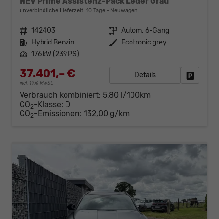
HEV Prime Assistenz-Pack Leder Grau
unverbindliche Lieferzeit:
10 Tage
Neuwagen
Fahrzeugnr.
142403
Getriebe
Autom. 6-Gang
Kraftstoff
Hybrid Benzin
Außenfarbe
Ecotronic grey
Leistung
176 kW (239 PS)
37.401,– €
Details
Fahrzeug
incl. 19% MwSt.
Verbrauch kombiniert:
5,80 l/100km
CO
-Klasse:
D
2
CO
-Emissionen:
132,00 g/km
2