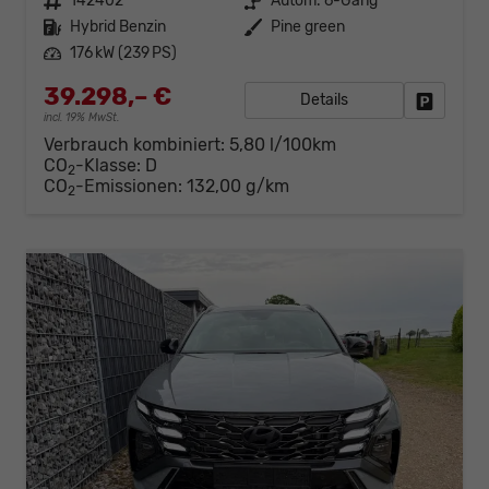
Fahrzeugnr.
142402
Getriebe
Autom. 6-Gang
Kraftstoff
Hybrid Benzin
Außenfarbe
Pine green
Leistung
176 kW (239 PS)
39.298,– €
Details
Fahrzeug
incl. 19% MwSt.
Verbrauch kombiniert:
5,80 l/100km
CO
-Klasse:
D
2
CO
-Emissionen:
132,00 g/km
2