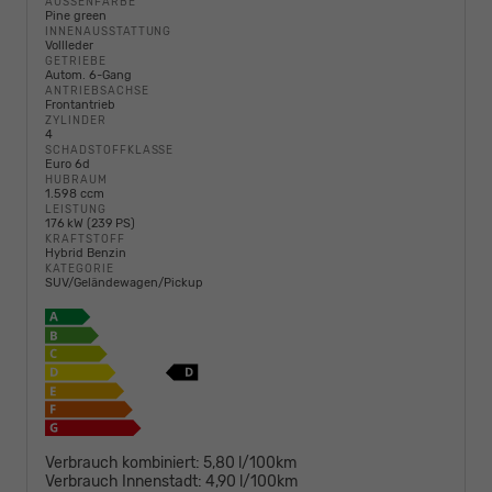
AUSSENFARBE
Pine green
INNENAUSSTATTUNG
Vollleder
GETRIEBE
Autom. 6-Gang
ANTRIEBSACHSE
Frontantrieb
ZYLINDER
4
SCHADSTOFFKLASSE
Euro 6d
HUBRAUM
1.598 ccm
LEISTUNG
176 kW (239 PS)
KRAFTSTOFF
Hybrid Benzin
KATEGORIE
SUV/Geländewagen/Pickup
Verbrauch kombiniert:
5,80 l/100km
Verbrauch Innenstadt:
4,90 l/100km