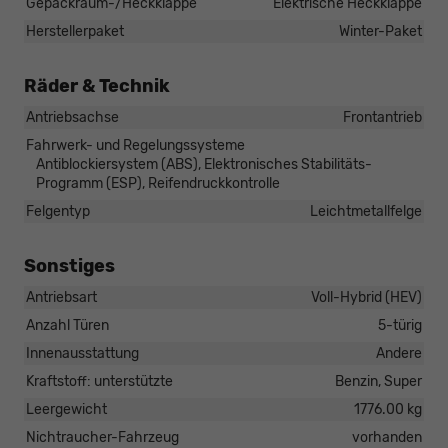
Gepäckraum-/Heckklappe
Elektrische Heckklappe
Herstellerpaket
Winter-Paket
Räder & Technik
Antriebsachse
Frontantrieb
Fahrwerk- und Regelungssysteme
Antiblockiersystem (ABS), Elektronisches Stabilitäts-
Programm (ESP), Reifendruckkontrolle
Felgentyp
Leichtmetallfelge
Sonstiges
Antriebsart
Voll-Hybrid (HEV)
Anzahl Türen
5-türig
Innenausstattung
Andere
Kraftstoff: unterstützte
Benzin, Super
Leergewicht
1776.00 kg
Nichtraucher-Fahrzeug
vorhanden