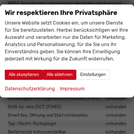
KRELL Soundsystem mit externem Verstärker und Surround
Sound
vorhanden
Wir respektieren Ihre Privatsphäre
BlueLink
vorhanden
Unsere Website setzt Cookies ein, um unsere Dienste
Bluetooth-handsfree-System
vorhanden
für Sie bereitzustellen. Hierbei berücksichtigen wir Ihre
Sitzbelüftung vorne
vorhanden
Auswahl und verarbeiten nur die Daten für Marketing,
Polsterung: Leder
vorhanden
Analytics und Personalisierung, für die Sie uns Ihr
Rücksitzbank teilumklappbar 40:20:40
vorhanden
Einverständnis geben. Sie können Ihre Einwilligung
jederzeit mit Wirkung für die Zukunft widerrufen.
Fahrersitz mit elektrisch verstellbarer Lordosenstütze
vorhanden
Fahrersitz mit Memoryfunktion
vorhanden
Alle akzeptieren
Alle ablehnen
Einstellungen
Fahrersitz höhenverstellbar
vorhanden
Datenschutzerklärung
Impressum
Schaltwippen . (PHEV)
vorhanden
Schaltwippen mit Regenerationsfunktion (PHEV)
vorhanden
Shift-by-wire (DCT, (P)HEV)
vorhanden
Smart Key: Öffnung und Start schlüssellos
vorhanden
Tag-/Nacht-Rückspiegel
vorhanden
Beifahrersitz höhenverstellbar
vorhanden