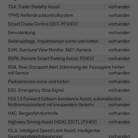
TSA. Trailer Stability Assist
vorhanden
TPMS.Reifendruckkontrollsystem
vorhanden
Smart Cruise Control (DCT, PP)HEV)
vorhanden
Servolenkung
vorhanden
Seitenairbags. Impaktsensor vorne und hinten
vorhanden
SVM. Surround View Monitor, 360°-Kamera
vorhanden
RSPA. Remote Smart Parking Assist. P(HEV)
vorhanden
ROA. Rear Occupant Alert, Erkennung der Passagiere hinten
mit Sensor
vorhanden
Parksensoren vorne und hinten
vorhanden
ESS. Emergency Stop Signal
vorhanden
FCA 1.5 Forward Collision Avoidance Assist, automatischer
Notbremsassistent mit kreuzendem Verkehr
vorhanden
HAC. Berganfahrkontrolle
vorhanden
Highway Driving Assist (HDA), (DCT), (P)HEV)
vorhanden
ISLA. Intelligent Speed Limit Assist, intelligenter
Geschwindigkeitsbegrenzer
vorhanden