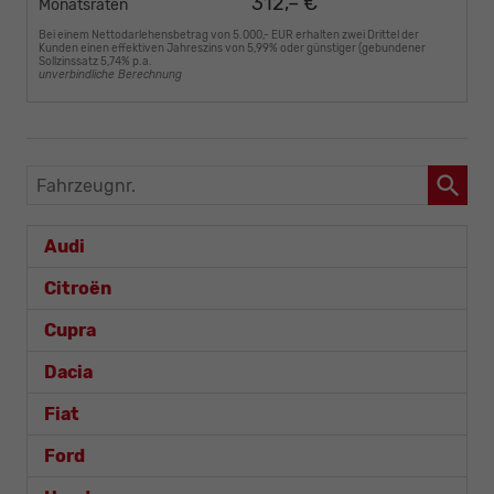
312,– €
Monatsraten
Bei einem Nettodarlehensbetrag von 5.000,- EUR erhalten zwei Drittel der
Kunden einen effektiven Jahreszins von 5,99% oder günstiger (gebundener
Sollzinssatz 5,74% p.a.
unverbindliche Berechnung
Fahrzeugnr.
Audi
Citroën
Cupra
Dacia
Fiat
Ford