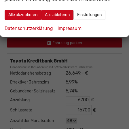
Gesamtpreis
incl. 19% MwSt., den Kosten für Überführung und Zulassungspapieren
Alle akzeptieren
Alle ablehnen
Einstellungen
Fahrzeug bestellen
Datenschutzerklärung
Impressum
Wir rufen Sie an
Fahrzeug parken
Toyota Kreditbank GmbH
Finanzieren Sie Ihr Fahrzeug mit 5,99% effektivem Jahreszins.
26.649,– €
Nettodarlehensbetrag
5,99%
Effektiver Jahreszins
5,74%
Gebundener Sollzinssatz
€
Anzahlung
€
Schlussrate
Anzahl der Monatsraten