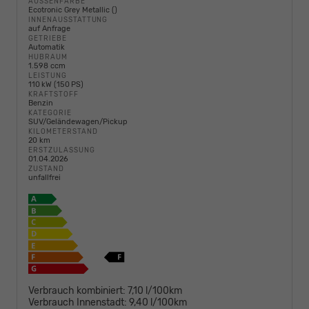
AUSSENFARBE
Ecotronic Grey Metallic ()
INNENAUSSTATTUNG
auf Anfrage
GETRIEBE
Automatik
HUBRAUM
1.598 ccm
LEISTUNG
110 kW (150 PS)
KRAFTSTOFF
Benzin
KATEGORIE
SUV/Geländewagen/Pickup
KILOMETERSTAND
20 km
ERSTZULASSUNG
01.04.2026
ZUSTAND
unfallfrei
Verbrauch kombiniert:
7,10 l/100km
Verbrauch Innenstadt:
9,40 l/100km