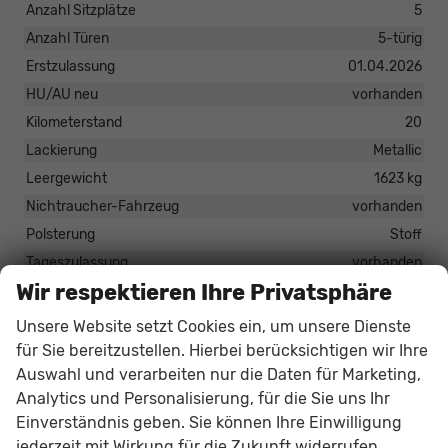
Anzahl Sitzplätze
5
Anzahl Türen
5-türig
Erstzulassung
01.04.2026
HU/AU neu
vorhanden
Kilometerstand
20
Lackierung
Metallic
Leergewicht
1623 kg
Nichtraucher-Fahrzeug
vorhanden
Polsterung
Stoff
Tageszulassung
vorhanden
Wir respektieren Ihre Privatsphäre
Zustand
unfallfrei
Zustand, Beschaffenheit
Scheckheftgepflegt
Unsere Website setzt Cookies ein, um unsere Dienste
Zustand, Fahrfähigkeit
fahrtauglich
für Sie bereitzustellen. Hierbei berücksichtigen wir Ihre
Auswahl und verarbeiten nur die Daten für Marketing,
Analytics und Personalisierung, für die Sie uns Ihr
34.409,– €
Einverständnis geben. Sie können Ihre Einwilligung
jederzeit mit Wirkung für die Zukunft widerrufen.
33.349,– €