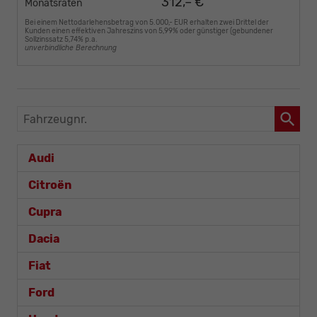
312,– €
Monatsraten
Bei einem Nettodarlehensbetrag von 5.000,- EUR erhalten zwei Drittel der
Kunden einen effektiven Jahreszins von 5,99% oder günstiger (gebundener
Sollzinssatz 5,74% p.a.
unverbindliche Berechnung
Fahrzeugnr.
Audi
Citroën
Cupra
Dacia
Fiat
Ford