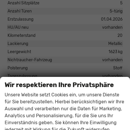
Anzahl Sitzplätze
5
Anzahl Türen
5-türig
Erstzulassung
01.04.2026
HU/AU neu
vorhanden
Kilometerstand
20
Lackierung
Metallic
Leergewicht
1623 kg
Nichtraucher-Fahrzeug
vorhanden
Polsterung
Stoff
Tageszulassung
vorhanden
Wir respektieren Ihre Privatsphäre
Zustand
unfallfrei
Zustand, Beschaffenheit
Scheckheftgepflegt
Unsere Website setzt Cookies ein, um unsere Dienste
Zustand, Fahrfähigkeit
fahrtauglich
für Sie bereitzustellen. Hierbei berücksichtigen wir Ihre
Auswahl und verarbeiten nur die Daten für Marketing,
Analytics und Personalisierung, für die Sie uns Ihr
34.409,– €
Einverständnis geben. Sie können Ihre Einwilligung
jederzeit mit Wirkung für die Zukunft widerrufen.
33.349,– €