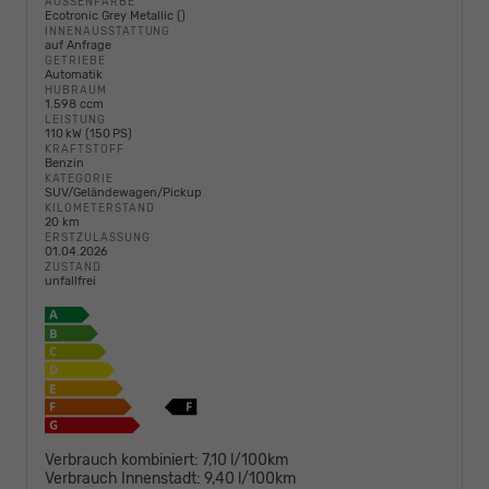
AUSSENFARBE
Ecotronic Grey Metallic ()
INNENAUSSTATTUNG
auf Anfrage
GETRIEBE
Automatik
HUBRAUM
1.598 ccm
LEISTUNG
110 kW (150 PS)
KRAFTSTOFF
Benzin
KATEGORIE
SUV/Geländewagen/Pickup
KILOMETERSTAND
20 km
ERSTZULASSUNG
01.04.2026
ZUSTAND
unfallfrei
Verbrauch kombiniert:
7,10 l/100km
Verbrauch Innenstadt:
9,40 l/100km