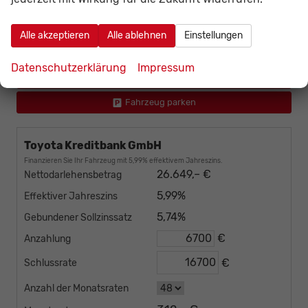
Gesamtpreis
incl. 19% MwSt., den Kosten für Überführung und Zulassungspapieren
Alle akzeptieren
Alle ablehnen
Einstellungen
Fahrzeug bestellen
Datenschutzerklärung
Impressum
Wir rufen Sie an
Fahrzeug parken
Toyota Kreditbank GmbH
Finanzieren Sie Ihr Fahrzeug mit 5,99% effektivem Jahreszins.
26.649,– €
Nettodarlehensbetrag
5,99%
Effektiver Jahreszins
5,74%
Gebundener Sollzinssatz
€
Anzahlung
€
Schlussrate
Anzahl der Monatsraten