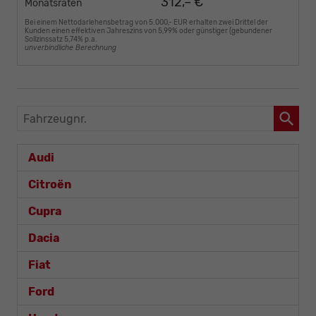
312,– €
Monatsraten
Bei einem Nettodarlehensbetrag von 5.000,- EUR erhalten zwei Drittel der
Kunden einen effektiven Jahreszins von 5,99% oder günstiger (gebundener
Sollzinssatz 5,74% p.a.
unverbindliche Berechnung
Fahrzeugnr.
Audi
Citroën
Cupra
Dacia
Fiat
Ford