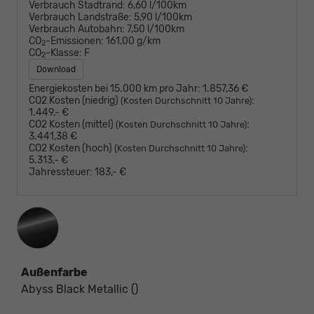
Verbrauch Stadtrand:
6,60 l/100km
Verbrauch Landstraße:
5,90 l/100km
Verbrauch Autobahn:
7,50 l/100km
CO
-Emissionen:
161,00 g/km
2
CO
-Klasse:
F
2
Download
Energiekosten bei 15.000 km pro Jahr:
1.857,36 €
CO2 Kosten (niedrig)
:
(Kosten Durchschnitt 10 Jahre)
1.449,- €
CO2 Kosten (mittel)
:
(Kosten Durchschnitt 10 Jahre)
3.441,38 €
CO2 Kosten (hoch)
:
(Kosten Durchschnitt 10 Jahre)
5.313,- €
Jahressteuer:
183,- €
Außenfarbe
Abyss Black Metallic ()