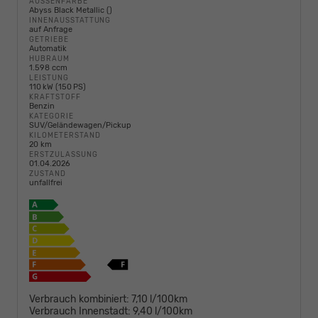
AUSSENFARBE
Abyss Black Metallic ()
INNENAUSSTATTUNG
auf Anfrage
GETRIEBE
Automatik
HUBRAUM
1.598 ccm
LEISTUNG
110 kW (150 PS)
KRAFTSTOFF
Benzin
KATEGORIE
SUV/Geländewagen/Pickup
KILOMETERSTAND
20 km
ERSTZULASSUNG
01.04.2026
ZUSTAND
unfallfrei
Verbrauch kombiniert:
7,10 l/100km
Verbrauch Innenstadt:
9,40 l/100km