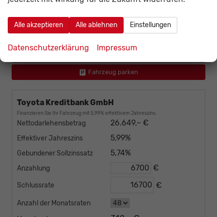
Gesamtpreis
incl. 19% MwSt., den Kosten für Überführung und Zulassungspapieren
Alle akzeptieren
Alle ablehnen
Einstellungen
Fahrzeug bestellen
Datenschutzerklärung
Impressum
Wir rufen Sie an
Fahrzeug parken
Toyota Kreditbank GmbH
Finanzieren Sie Ihr Fahrzeug mit 5,99% effektivem Jahreszins.
26.649,– €
Nettodarlehensbetrag
5,99%
Effektiver Jahreszins
5,74%
Gebundener Sollzinssatz
€
Anzahlung
€
Schlussrate
Anzahl der Monatsraten