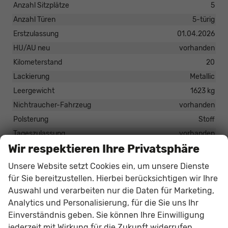
Anzahl Sitzplätze
5
Anzahl Türen
5-türig
Erstzulassung
01.04.2026
HU/AU neu
vorhanden
Kilometerstand
20
Lackierung
Metallic
Leergewicht
1623 kg
Nichtraucher-Fahrzeug
vorhanden
Polsterung
Stoff
Tageszulassung
vorhanden
Wir respektieren Ihre Privatsphäre
Zustand
unfallfrei
Zustand, Beschaffenheit
Scheckheftgepflegt
Unsere Website setzt Cookies ein, um unsere Dienste
Zustand, Fahrfähigkeit
fahrtauglich
für Sie bereitzustellen. Hierbei berücksichtigen wir Ihre
Auswahl und verarbeiten nur die Daten für Marketing,
Analytics und Personalisierung, für die Sie uns Ihr
34.409,– €
Einverständnis geben. Sie können Ihre Einwilligung
jederzeit mit Wirkung für die Zukunft widerrufen.
33.349,– €