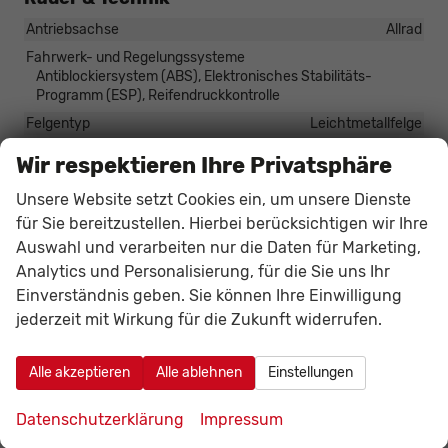
Antriebsachse
Allrad
Fahrwerk- und Regelungssysteme
Antiblockiersystem (ABS), Elektronisches Stabilitäts-
Programm (ESP), Reifendruckkontrolle
Felgentyp
Leichtmetallfelge
Wir respektieren Ihre Privatsphäre
Sonstiges
Unsere Website setzt Cookies ein, um unsere Dienste
Antriebsart
Verbrennungsmotor (ICE)
für Sie bereitzustellen. Hierbei berücksichtigen wir Ihre
Anzahl Sitzplätze
5
Auswahl und verarbeiten nur die Daten für Marketing,
Anzahl Türen
5-türig
Analytics und Personalisierung, für die Sie uns Ihr
Erstzulassung
01.06.2026
Einverständnis geben. Sie können Ihre Einwilligung
jederzeit mit Wirkung für die Zukunft widerrufen.
HU/AU neu
vorhanden
Innenausstattung
Schwarz
Alle akzeptieren
Alle ablehnen
Einstellungen
Kilometerstand
20
Leergewicht
1690 kg
Datenschutzerklärung
Impressum
Nichtraucher-Fahrzeug
vorhanden