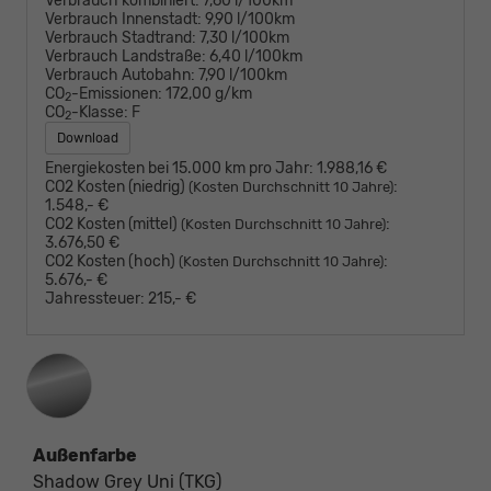
Verbrauch kombiniert:
7,60 l/100km
Verbrauch Innenstadt:
9,90 l/100km
Verbrauch Stadtrand:
7,30 l/100km
Verbrauch Landstraße:
6,40 l/100km
Verbrauch Autobahn:
7,90 l/100km
CO
-Emissionen:
172,00 g/km
2
CO
-Klasse:
F
2
Download
Energiekosten bei 15.000 km pro Jahr:
1.988,16 €
CO2 Kosten (niedrig)
:
(Kosten Durchschnitt 10 Jahre)
1.548,- €
CO2 Kosten (mittel)
:
(Kosten Durchschnitt 10 Jahre)
3.676,50 €
CO2 Kosten (hoch)
:
(Kosten Durchschnitt 10 Jahre)
5.676,- €
Jahressteuer:
215,- €
Außenfarbe
Shadow Grey Uni (TKG)