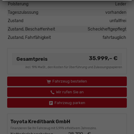
Polsterung
Leder
Tageszulassung
vorhanden
Zustand
unfallfrei
Zustand, Beschaffenheit
Scheckheftgepflegt
Zustand, Fahrfähigkeit
fahrtauglich
35.999,– €
Gesamtpreis
incl. 19% MwSt., den Kosten für Überführung und Zulassungspapieren
Fahrzeug bestellen
Wir rufen Sie an
Fahrzeug parken
Toyota Kreditbank GmbH
Finanzieren Sie Ihr Fahrzeug mit 5,99% effektivem Jahreszins.