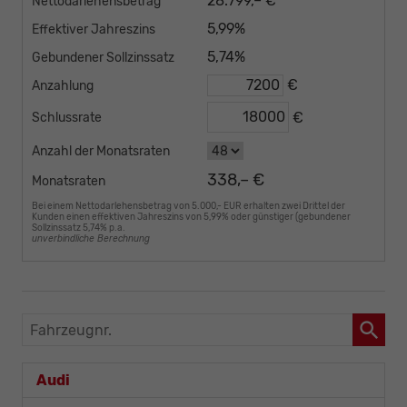
28.799,– €
Nettodarlehensbetrag
5,99%
Effektiver Jahreszins
5,74%
Gebundener Sollzinssatz
€
Anzahlung
€
Schlussrate
Anzahl der Monatsraten
338,– €
Monatsraten
Bei einem Nettodarlehensbetrag von 5.000,- EUR erhalten zwei Drittel der
Kunden einen effektiven Jahreszins von 5,99% oder günstiger (gebundener
Sollzinssatz 5,74% p.a.
unverbindliche Berechnung
Fahrzeugnr.
Audi