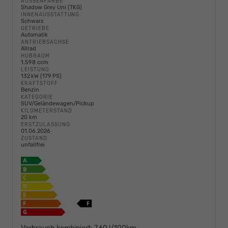
AUSSENFARBE
Shadow Grey Uni (TKG)
INNENAUSSTATTUNG
Schwarz
GETRIEBE
Automatik
ANTRIEBSACHSE
Allrad
HUBRAUM
1.598 ccm
LEISTUNG
132 kW (179 PS)
KRAFTSTOFF
Benzin
KATEGORIE
SUV/Geländewagen/Pickup
KILOMETERSTAND
20 km
ERSTZULASSUNG
01.06.2026
ZUSTAND
unfallfrei