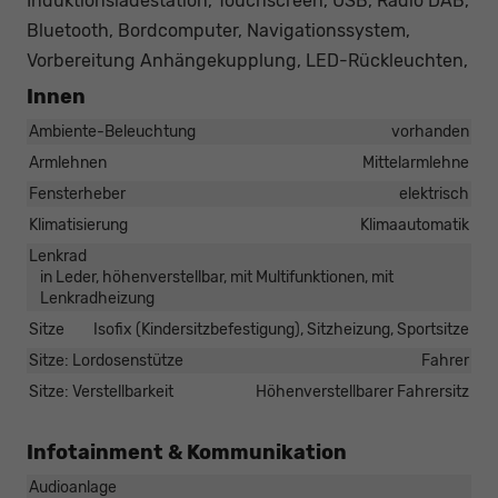
Induktionsladestation, Touchscreen, USB, Radio DAB,
Bluetooth, Bordcomputer, Navigationssystem,
Vorbereitung Anhängekupplung, LED-Rückleuchten,
Innen
Ambiente-Beleuchtung
vorhanden
Armlehnen
Mittelarmlehne
Fensterheber
elektrisch
Klimatisierung
Klimaautomatik
Lenkrad
in Leder, höhenverstellbar, mit Multifunktionen, mit
Lenkradheizung
Sitze
Isofix (Kindersitzbefestigung), Sitzheizung, Sportsitze
Sitze: Lordosenstütze
Fahrer
Sitze: Verstellbarkeit
Höhenverstellbarer Fahrersitz
Infotainment & Kommunikation
Audioanlage