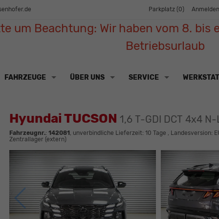
senhofer.de
Parkplatz (
0
)
Anmelde
tte um Beachtung: Wir haben vom 8. bis e
Betriebsurlaub
FAHRZEUGE
ÜBER UNS
SERVICE
WERKSTA
Hyundai TUCSON
1,6 T-GDI DCT 4x4 N-
Fahrzeugnr.
:
142081
, unverbindliche Lieferzeit:
10 Tage
, Landesversion: E
Zentrallager (extern)