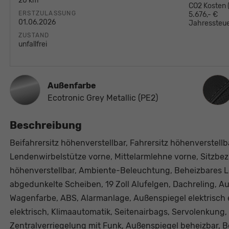
20 km
CO2 Kosten
ERSTZULASSUNG
5.676,- €
01.06.2026
Jahressteue
ZUSTAND
unfallfrei
Innen
Außenfarbe
Ecotronic Grey Metallic (PE2)
Beschreibung
Beifahrersitz höhenverstellbar, Fahrersitz höhenverstellb
Lendenwirbelstütze vorne, Mittelarmlehne vorne, Sitzbez
höhenverstellbar, Ambiente-Beleuchtung, Beheizbares Len
abgedunkelte Scheiben, 19 Zoll Alufelgen, Dachreling, Au
Wagenfarbe, ABS, Alarmanlage, Außenspiegel elektrisch 
elektrisch, Klimaautomatik, Seitenairbags, Servolenkung,
Zentralverriegelung mit Funk, Außenspiegel beheizbar, Be