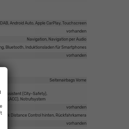
o DAB, Android Auto, Apple CarPlay, Touchscreen
vorhanden
Navigation, Navigation per Audio
ng, Bluetooth, Induktionsladen für Smartphones
vorhanden
Seitenairbags Vorne
d
sassistent (City-Safety),
ptiv (ACC), Notrufsystem
ie
vorhanden
t
, Park Distance Control hinten, Rückfahrkamera
vorhanden