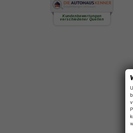
U
b
v
P
k
w