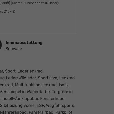
 (hoch)
:
(Kosten Durchschnitt 10 Jahre)
r:
215,- €
ausstattung
Innenausstattung
Schwarz
ar, Sport-Lederlenkrad,
ug Leder/Wildleder, Sportsitze, Lenkrad
krad, Multifunktionslenkrad, Isofix,
ßenspiegel in Wagenfarbe, Türgriffe in
einstell-/anklappbar, Fensterheber
 Sitzheizung vorne, ESP, Wegfahrsperre,
ifahrerairbag, Fahrerairbag, Parkpilot