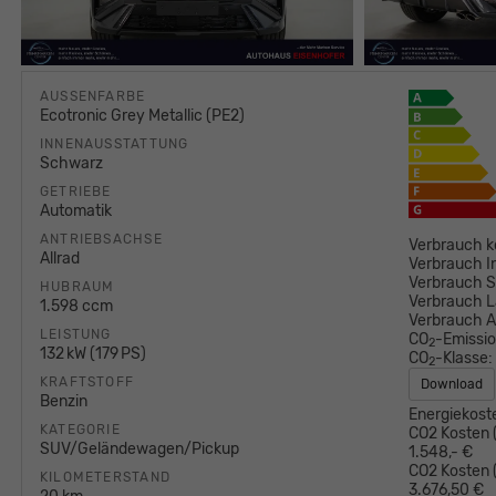
AUSSENFARBE
Ecotronic Grey Metallic (PE2)
INNENAUSSTATTUNG
Schwarz
GETRIEBE
Automatik
ANTRIEBSACHSE
Verbrauch k
Allrad
Verbrauch I
Verbrauch S
HUBRAUM
Verbrauch L
1.598 ccm
Verbrauch 
LEISTUNG
CO
-Emissi
2
132 kW (179 PS)
CO
-Klasse:
2
KRAFTSTOFF
Download
Benzin
Energiekost
KATEGORIE
CO2 Kosten (
SUV/Geländewagen/Pickup
1.548,- €
CO2 Kosten (
KILOMETERSTAND
3.676,50 €