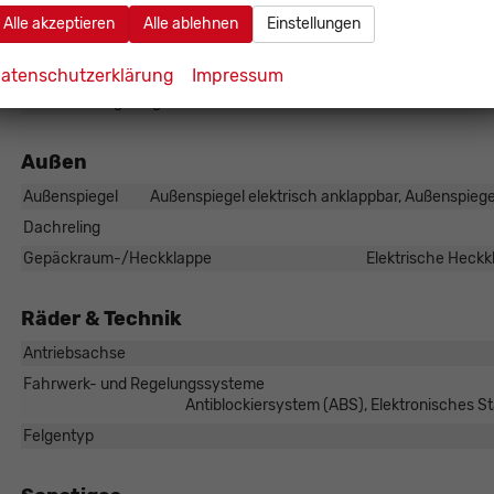
Lenkung
Alle akzeptieren
Alle ablehnen
Einstellungen
Lichttechnik
LED-Scheinwe
Start/Stop-Automatik
atenschutzerklärung
Impressum
Zentralverriegelung
Außen
Außenspiegel
Außenspiegel elektrisch anklappbar, Außenspiegel
Dachreling
Gepäckraum-/Heckklappe
Elektrische Heckk
Räder & Technik
Antriebsachse
Fahrwerk- und Regelungssysteme
Antiblockiersystem (ABS), Elektronisches S
Felgentyp