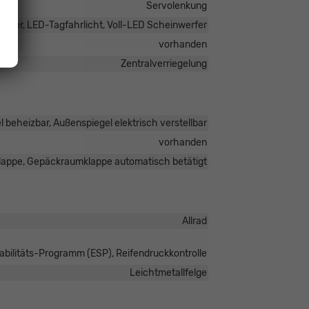
Servolenkung
rfer, LED-Tagfahrlicht, Voll-LED Scheinwerfer
vorhanden
Zentralverriegelung
 beheizbar, Außenspiegel elektrisch verstellbar
vorhanden
lappe, Gepäckraumklappe automatisch betätigt
Allrad
tabilitäts-Programm (ESP), Reifendruckkontrolle
Leichtmetallfelge