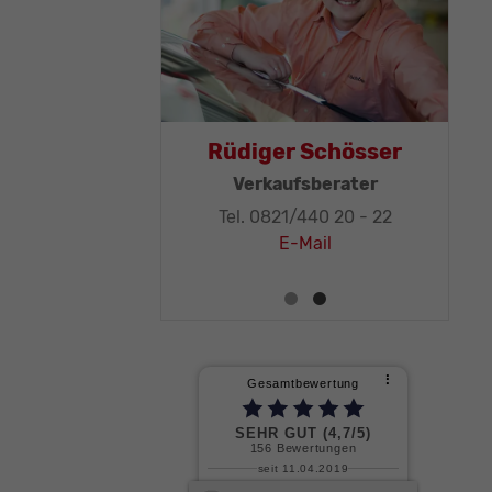
as Mohr
Rüdiger Schösser
leitung, KFZ-
Verkaufsberater
ker-Meister
Tel. 0821/440 20 - 22
1/440 20 - 32
E-Mail
E-Mail