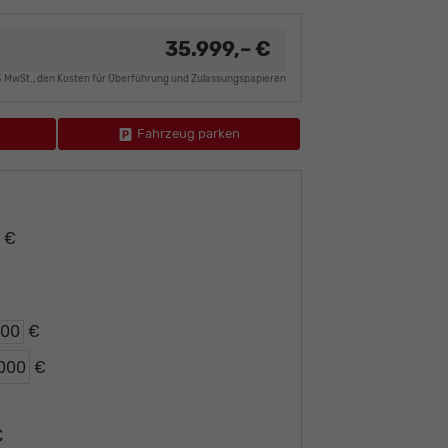
35.999,– €
9% MwSt., den Kosten für Überführung und Zulassungspapieren
Fahrzeug parken
– €
€
€
€