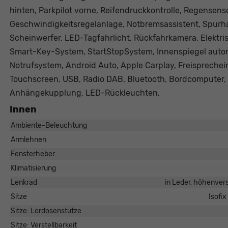
hinten, Parkpilot vorne, Reifendruckkontrolle, Regensenso
Geschwindigkeitsregelanlage, Notbremsassistent, Spurhal
Scheinwerfer, LED-Tagfahrlicht, Rückfahrkamera, Elektris
Smart-Key-System, StartStopSystem, Innenspiegel automa
Notrufsystem, Android Auto, Apple Carplay, Freisprechein
Touchscreen, USB, Radio DAB, Bluetooth, Bordcomputer,
Anhängekupplung, LED-Rückleuchten,
Innen
Ambiente-Beleuchtung
Armlehnen
Fensterheber
Klimatisierung
Lenkrad
in Leder, höhenvers
Sitze
Isofix
Sitze: Lordosenstütze
Sitze: Verstellbarkeit