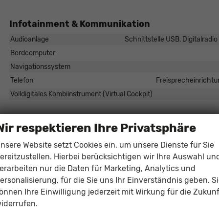
Infotainment & Kommunikation
Audioanlage
Schnittstelle USB, Digitalradi
Bordcomputer
Navigationssystem
Telefon
Freisprecheinrichtu
Volldigitales Kombiinstrument (Virtual Cockpit)
Sicherheit & Assistenz
Wir respektieren Ihre Privatsphäre
Airbags
nsere Website setzt Cookies ein, um unsere Dienste für Sie
Assistenzsysteme
ereitzustellen. Hierbei berücksichtigen wir Ihre Auswahl un
Regensensor, Tempomat, Tempomat mit Lenkradkontrolle, Notbrem
erarbeiten nur die Daten für Marketing, Analytics und
Berganfahrassistent, Spurhalteassistent, Abstandstempomat ada
ersonalisierung, für die Sie uns Ihr Einverständnis geben. S
Diebstahl-Alarmanlage
önnen Ihre Einwilligung jederzeit mit Wirkung für die Zukunf
Einparkhilfe
Park Distance Control vorne
iderrufen.
Innenspiegel automatisch abblendend