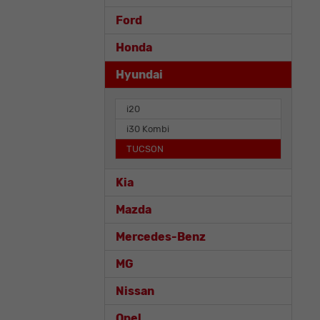
Ford
Honda
Hyundai
i20
i30 Kombi
TUCSON
Kia
Mazda
Mercedes-Benz
MG
Nissan
Opel