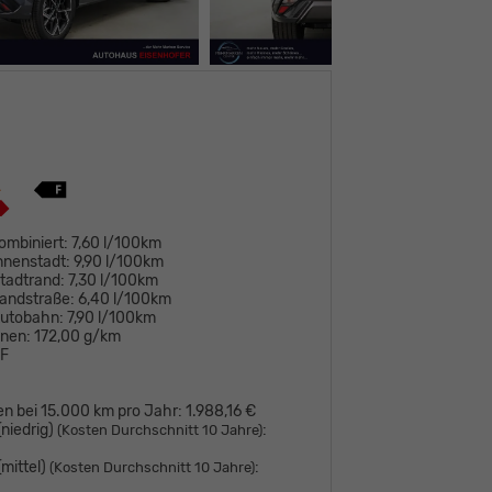
ombiniert:
7,60 l/100km
nnenstadt:
9,90 l/100km
tadtrand:
7,30 l/100km
andstraße:
6,40 l/100km
Autobahn:
7,90 l/100km
onen:
172,00 g/km
F
en bei 15.000 km pro Jahr:
1.988,16 €
niedrig)
:
(Kosten Durchschnitt 10 Jahre)
mittel)
:
(Kosten Durchschnitt 10 Jahre)