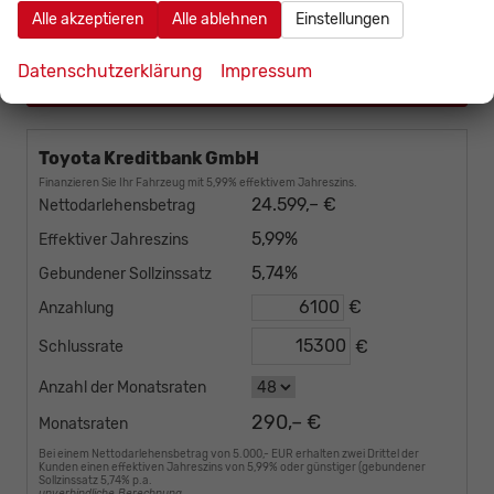
Fahrzeug bestellen
Alle akzeptieren
Alle ablehnen
Einstellungen
Wir rufen Sie an
Datenschutzerklärung
Impressum
Fahrzeug parken
Toyota Kreditbank GmbH
Finanzieren Sie Ihr Fahrzeug mit 5,99% effektivem Jahreszins.
24.599,– €
Nettodarlehensbetrag
5,99%
Effektiver Jahreszins
5,74%
Gebundener Sollzinssatz
€
Anzahlung
€
Schlussrate
Anzahl der Monatsraten
290,– €
Monatsraten
Bei einem Nettodarlehensbetrag von 5.000,- EUR erhalten zwei Drittel der
Kunden einen effektiven Jahreszins von 5,99% oder günstiger (gebundener
Sollzinssatz 5,74% p.a.