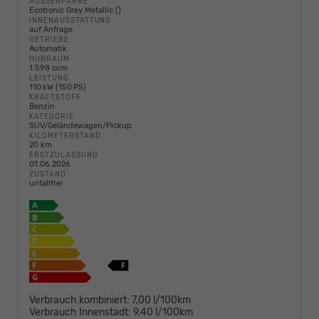
AUSSENFARBE
Ecotronic Grey Metallic ()
INNENAUSSTATTUNG
auf Anfrage
GETRIEBE
Automatik
HUBRAUM
1.598 ccm
LEISTUNG
110 kW (150 PS)
KRAFTSTOFF
Benzin
KATEGORIE
SUV/Geländewagen/Pickup
KILOMETERSTAND
20 km
ERSTZULASSUNG
01.06.2026
ZUSTAND
unfallfrei
Verbrauch kombiniert:
7,00 l/100km
Verbrauch Innenstadt:
9,40 l/100km