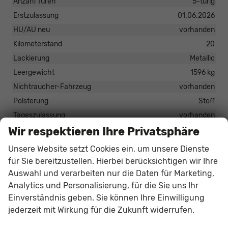
Anzahl Türen
5-türig
Erstzulassung
01.06.2026
HU/AU neu
vorhanden
Kilometerstand
20
Lackierung
Metallic
Leergewicht
1596 kg
Nichtraucher-Fahrzeug
vorhanden
Polsterung
Stoff
Tageszulassung
vorhanden
Wir respektieren Ihre Privatsphäre
Zustand
unfallfrei
Zustand, Beschaffenheit
Scheckheftgepflegt
Unsere Website setzt Cookies ein, um unsere Dienste
Zustand, Fahrfähigkeit
fahrtauglich
für Sie bereitzustellen. Hierbei berücksichtigen wir Ihre
Auswahl und verarbeiten nur die Daten für Marketing,
Analytics und Personalisierung, für die Sie uns Ihr
30.699,– €
Gesamtpreis
Einverständnis geben. Sie können Ihre Einwilligung
jederzeit mit Wirkung für die Zukunft widerrufen.
incl. 19% MwSt., den Kosten für Überführung und Zulassungspapieren