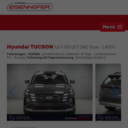
Menü
Hyundai TUCSON
1,6 T-GDi DCT 2WD Style - LAGER
Fahrzeugnr.
:
142360
, unverbindliche Lieferzeit:
10 Tage
, Landesversion:
EU - Europa,
Fahrzeug mit Tageszulassung
, Zentrallager (extern)