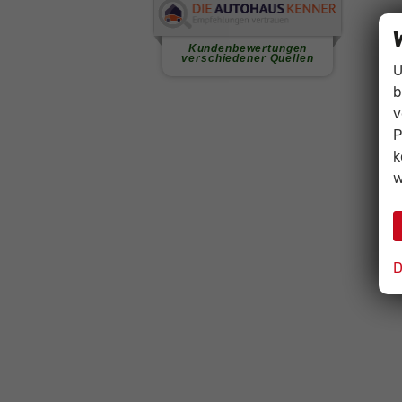
U
b
v
P
k
w
D