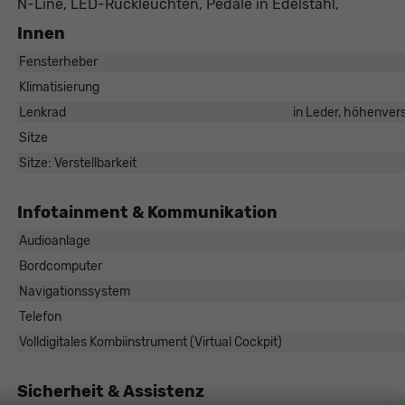
N-Line, LED-Rückleuchten, Pedale in Edelstahl,
Innen
Fensterheber
Klimatisierung
Lenkrad
in Leder, höhenvers
Sitze
Sitze: Verstellbarkeit
Infotainment & Kommunikation
Audioanlage
Bordcomputer
Navigationssystem
Telefon
Volldigitales Kombiinstrument (Virtual Cockpit)
Sicherheit & Assistenz