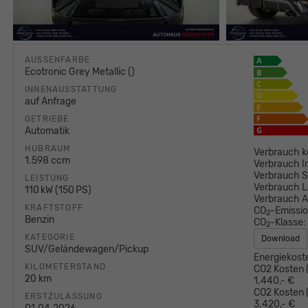
AUSSENFARBE
Ecotronic Grey Metallic ()
INNENAUSSTATTUNG
auf Anfrage
GETRIEBE
Automatik
HUBRAUM
Verbrauch k
1.598 ccm
Verbrauch I
Verbrauch S
LEISTUNG
Verbrauch L
110 kW (150 PS)
Verbrauch 
KRAFTSTOFF
CO
-Emissi
2
Benzin
CO
-Klasse:
2
KATEGORIE
Download
SUV/Geländewagen/Pickup
Energiekost
KILOMETERSTAND
CO2 Kosten (
20 km
1.440,- €
CO2 Kosten (
ERSTZULASSUNG
3.420,- €