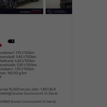
ombiniert:
7,10 l/100km
nnenstadt:
9,40 l/100km
tadtrand:
6,60 l/100km
andstraße:
5,90 l/100km
Autobahn:
7,50 l/100km
onen:
160,00 g/km
F
en bei 15.000 km pro Jahr:
1.857,36 €
niedrig)
:
(Kosten Durchschnitt 10 Jahre)
mittel)
:
(Kosten Durchschnitt 10 Jahre)