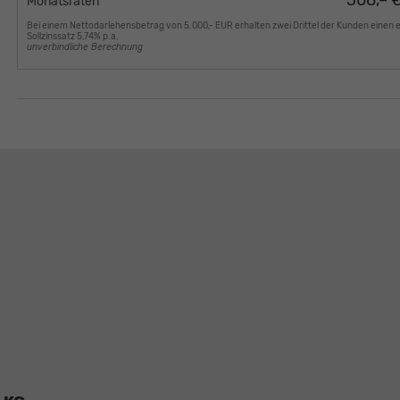
308,– 
Monatsraten
Bei einem Nettodarlehensbetrag von 5.000,- EUR erhalten zwei Drittel der Kunden einen 
Sollzinssatz 5,74% p.a.
unverbindliche Berechnung