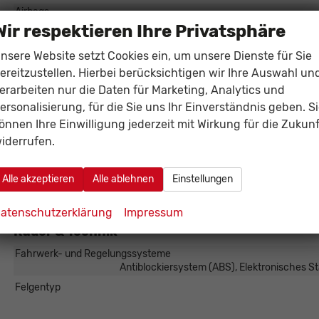
Airbags
Wir respektieren Ihre Privatsphäre
Assistenzsysteme
Tempomat,
Einparkhilfe
Park Distance Control vorne
nsere Website setzt Cookies ein, um unsere Dienste für Sie
Lenkung
ereitzustellen. Hierbei berücksichtigen wir Ihre Auswahl un
erarbeiten nur die Daten für Marketing, Analytics und
Lichttechnik
Tagfahrl
ersonalisierung, für die Sie uns Ihr Einverständnis geben. S
Start/Stop-Automatik
önnen Ihre Einwilligung jederzeit mit Wirkung für die Zukunf
Zentralverriegelung
iderrufen.
Außen
Alle akzeptieren
Alle ablehnen
Einstellungen
Außenspiegel
Außenspiegel elektrisch 
atenschutzerklärung
Impressum
Räder & Technik
Fahrwerk- und Regelungssysteme
Antiblockiersystem (ABS), Elektronisches S
Felgentyp