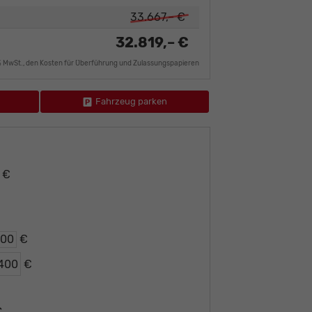
33.667,– €
32.819,– €
9% MwSt., den Kosten für Überführung und Zulassungspapieren
Fahrzeug parken
– €
€
€