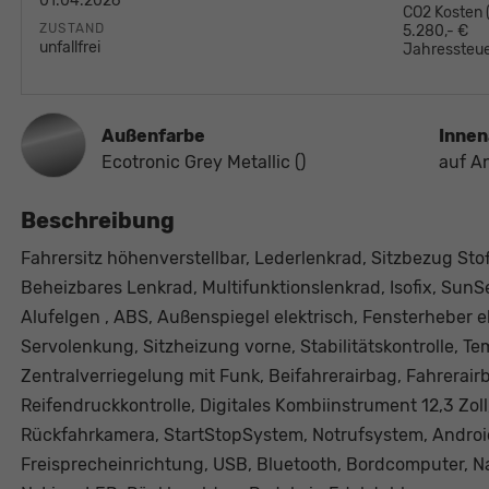
01.04.2026
CO2 Kosten
ZUSTAND
5.280,- €
unfallfrei
Jahressteue
Außenfarbe
Innen
Ecotronic Grey Metallic ()
auf A
Beschreibung
Fahrersitz höhenverstellbar, Lederlenkrad, Sitzbezug Stof
Beheizbares Lenkrad, Multifunktionslenkrad, Isofix, SunS
Alufelgen , ABS, Außenspiegel elektrisch, Fensterheber el
Servolenkung, Sitzheizung vorne, Stabilitätskontrolle, 
Zentralverriegelung mit Funk, Beifahrerairbag, Fahrerairba
Reifendruckkontrolle, Digitales Kombiinstrument 12,3 Zoll
Rückfahrkamera, StartStopSystem, Notrufsystem, Android
Freisprecheinrichtung, USB, Bluetooth, Bordcomputer, Nav