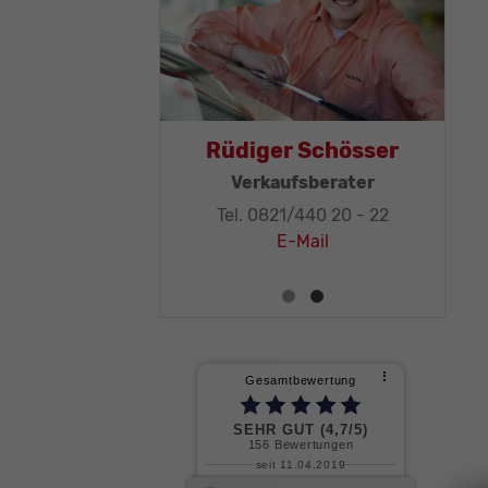
as Mohr
Rüdiger Schösser
leitung, KFZ-
Verkaufsberater
ker-Meister
Tel. 0821/440 20 - 22
1/440 20 - 32
E-Mail
E-Mail