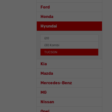
Ford
Honda
Hyundai
i20
i30 Kombi
TUCSON
Kia
Mazda
Mercedes-Benz
MG
Nissan
Opel