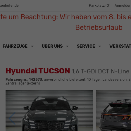
senhofer.de
Parkplatz (
0
)
Anmelde
tte um Beachtung: Wir haben vom 8. bis e
Betriebsurlaub
FAHRZEUGE
ÜBER UNS
SERVICE
WERKSTA
Hyundai TUCSON
1,6 T-GDi DCT N-Line
Fahrzeugnr.
:
142573
, unverbindliche Lieferzeit:
10 Tage
, Landesversion: E
Zentrallager (extern)