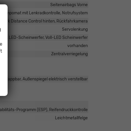
Seitenairbags Vorne
 Tempomat mit Lenkradkontrolle, Notrufsystem
, Park Distance Control hinten, Rückfahrkamera
Servolenkung
d
icht, LED-Scheinwerfer, Voll-LED Scheinwerfer
ie
vorhanden
t
Zentralverriegelung
anklappbar, Außenspiegel elektrisch verstellbar
tabilitäts-Programm (ESP), Reifendruckkontrolle
Leichtmetallfelge