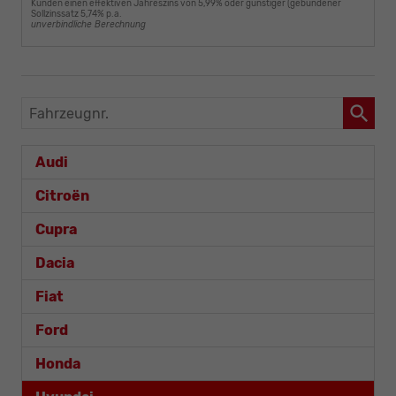
Kunden einen effektiven Jahreszins von 5,99% oder günstiger (gebundener
Sollzinssatz 5,74% p.a.
unverbindliche Berechnung
Fahrzeugnr.
Audi
Citroën
Cupra
Dacia
Fiat
Ford
Honda