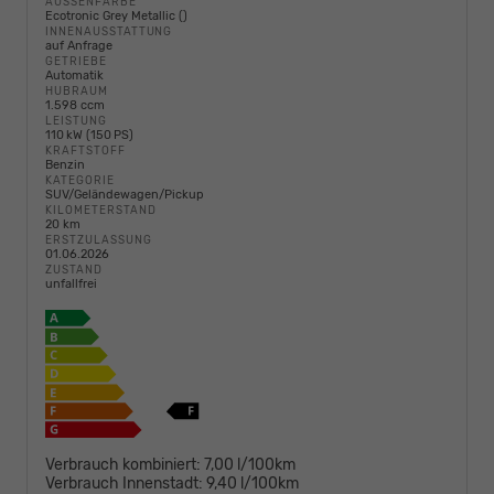
AUSSENFARBE
Ecotronic Grey Metallic ()
INNENAUSSTATTUNG
auf Anfrage
GETRIEBE
Automatik
HUBRAUM
1.598 ccm
LEISTUNG
110 kW (150 PS)
KRAFTSTOFF
Benzin
KATEGORIE
SUV/Geländewagen/Pickup
KILOMETERSTAND
20 km
ERSTZULASSUNG
01.06.2026
ZUSTAND
unfallfrei
Verbrauch kombiniert:
7,00 l/100km
Verbrauch Innenstadt:
9,40 l/100km