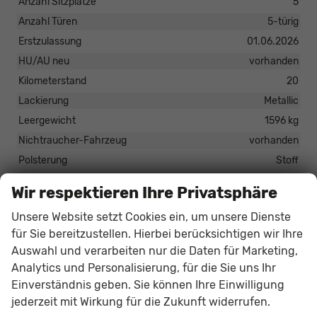
Anzahl Sitzplätze
5
Anzahl Türen
5-türig
Erstzulassung
01.06.2026
HU/AU neu
vorhanden
Kilometerstand
20
Lackierung
Metallic
Leergewicht
1596 kg
Nichtraucher-Fahrzeug
vorhanden
Polsterung
Stoff
Tageszulassung
vorhanden
Wir respektieren Ihre Privatsphäre
Zustand
unfallfrei
Unsere Website setzt Cookies ein, um unsere Dienste
Zustand, Beschaffenheit
Scheckheftgepflegt
für Sie bereitzustellen. Hierbei berücksichtigen wir Ihre
Zustand, Fahrfähigkeit
fahrtauglich
Auswahl und verarbeiten nur die Daten für Marketing,
Analytics und Personalisierung, für die Sie uns Ihr
Einverständnis geben. Sie können Ihre Einwilligung
30.699,– €
Gesamtpreis
jederzeit mit Wirkung für die Zukunft widerrufen.
incl. 19% MwSt., den Kosten für Überführung und Zulassungspapieren