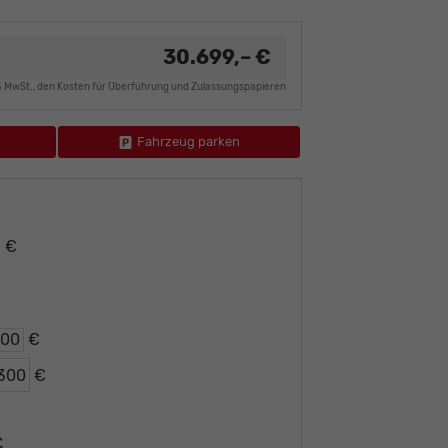
30.699,– €
9% MwSt., den Kosten für Überführung und Zulassungspapieren
Fahrzeug parken
– €
€
€
€