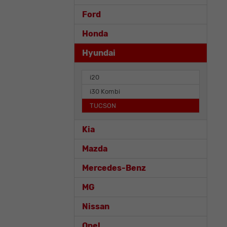
Ford
Honda
Hyundai
i20
i30 Kombi
TUCSON
Kia
Mazda
Mercedes-Benz
MG
Nissan
Opel