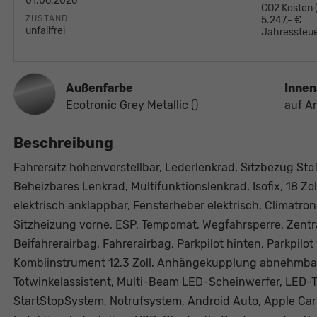
01.06.2026
CO2 Kosten
ZUSTAND
5.247,- €
unfallfrei
Jahressteue
Außenfarbe
Innen
Ecotronic Grey Metallic ()
auf A
Beschreibung
Fahrersitz höhenverstellbar, Lederlenkrad, Sitzbezug Stof
Beheizbares Lenkrad, Multifunktionslenkrad, Isofix, 18 Zo
elektrisch anklappbar, Fensterheber elektrisch, Climatron
Sitzheizung vorne, ESP, Tempomat, Wegfahrsperre, Zentr
Beifahrerairbag, Fahrerairbag, Parkpilot hinten, Parkpilot
Kombiinstrument 12,3 Zoll, Anhängekupplung abnehmbar,
Totwinkelassistent, Multi-Beam LED-Scheinwerfer, LED-T
StartStopSystem, Notrufsystem, Android Auto, Apple Carp