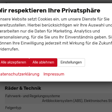
Airbags
Wir respektieren Ihre Privatsphäre
Assistenzsysteme
Tempomat, Tempomat mit Lenkr
Einparkhilfe
Park Distance Control vorne
nsere Website setzt Cookies ein, um unsere Dienste für Sie
ereitzustellen. Hierbei berücksichtigen wir Ihre Auswahl un
Lenkung
erarbeiten nur die Daten für Marketing, Analytics und
Lichttechnik
LED-Scheinwe
ersonalisierung, für die Sie uns Ihr Einverständnis geben. S
Start/Stop-Automatik
önnen Ihre Einwilligung jederzeit mit Wirkung für die Zukunf
Zentralverriegelung
iderrufen.
Außen
Alle akzeptieren
Alle ablehnen
Einstellungen
Anhängerkupplung
atenschutzerklärung
Impressum
Außenspiegel
Außenspiegel elektrisch 
Räder & Technik
Fahrwerk- und Regelungssysteme
Antiblockiersystem (ABS), Elektronisches S
Felgentyp