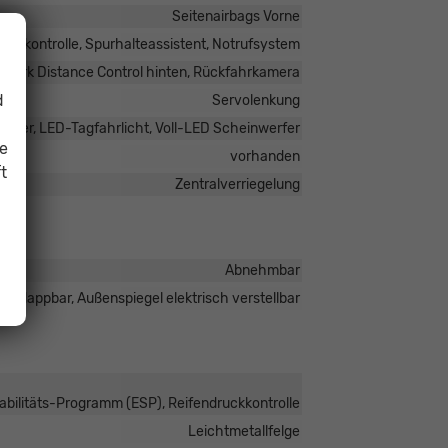
Seitenairbags Vorne
adkontrolle, Spurhalteassistent, Notrufsystem
, Park Distance Control hinten, Rückfahrkamera
d
Servolenkung
rfer, LED-Tagfahrlicht, Voll-LED Scheinwerfer
ie
vorhanden
t
Zentralverriegelung
Abnehmbar
anklappbar, Außenspiegel elektrisch verstellbar
tabilitäts-Programm (ESP), Reifendruckkontrolle
Leichtmetallfelge