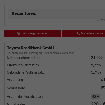
Gesamtpreis
incl. 1
Fahrzeug bestellen
Wir rufen Sie an
Toyota Kreditbank GmbH
Finanzieren Sie Ihr Fahrzeug mit 5,99% effektivem Jahreszins.
24.599,
Nettodarlehensbetrag
5,99%
Effektiver Jahreszins
5,74%
Gebundener Sollzinssatz
Anzahlung
Schlussrate
Anzahl der Monatsraten
290,– 
Monatsraten