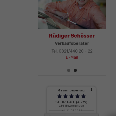
as Mohr
Rüdiger Schösser
leitung, KFZ-
Verkaufsberater
ker-Meister
Tel. 0821/440 20 - 22
1/440 20 - 32
E-Mail
E-Mail