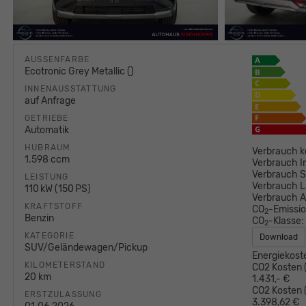
AUSSENFARBE
Ecotronic Grey Metallic ()
INNENAUSSTATTUNG
auf Anfrage
GETRIEBE
Automatik
HUBRAUM
Verbrauch k
1.598 ccm
Verbrauch I
Verbrauch S
LEISTUNG
Verbrauch L
110 kW (150 PS)
Verbrauch 
KRAFTSTOFF
CO
-Emissi
2
Benzin
CO
-Klasse:
2
KATEGORIE
Download
SUV/Geländewagen/Pickup
Energiekost
KILOMETERSTAND
CO2 Kosten (
20 km
1.431,- €
CO2 Kosten (
ERSTZULASSUNG
3.398,62 €