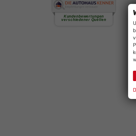
U
b
v
P
k
w
D