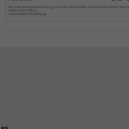
Bei einem Nettodarlehensbetrag von 5.000,- EUR erhalten zwei Drittel der Kunden einen 
Sollzinssatz 5,74% p.a.
unverbindliche Berechnung
 KG