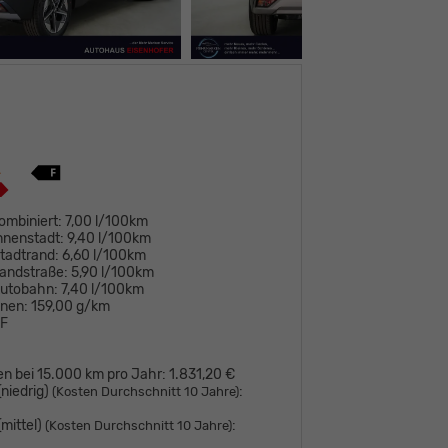
ombiniert:
7,00 l/100km
nnenstadt:
9,40 l/100km
tadtrand:
6,60 l/100km
andstraße:
5,90 l/100km
Autobahn:
7,40 l/100km
onen:
159,00 g/km
F
en bei 15.000 km pro Jahr:
1.831,20 €
niedrig)
:
(Kosten Durchschnitt 10 Jahre)
mittel)
:
(Kosten Durchschnitt 10 Jahre)