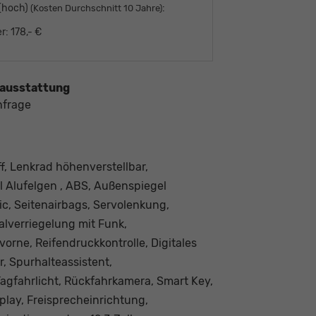
 (hoch)
:
(Kosten Durchschnitt 10 Jahre)
r:
178,- €
ausstattung
nfrage
f, Lenkrad höhenverstellbar,
ll Alufelgen , ABS, Außenspiegel
ic, Seitenairbags, Servolenkung,
alverriegelung mit Funk,
 vorne, Reifendruckkontrolle, Digitales
 Spurhalteassistent,
agfahrlicht, Rückfahrkamera, Smart Key,
lay, Freisprecheinrichtung,