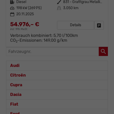
Kraftstoff
Diesel
Außenfarbe
831 - Grafitgrau Metalliclack
Leistung
198 kW (269 PS)
Kilometerstand
3.050 km
20.11.2025
54.976,– €
Details
Fahrzeug
incl. 19% MwSt.
Verbrauch kombiniert:
5,70 l/100km
CO
-Emissionen:
149,00 g/km
2
Fahrzeugnr.
Audi
Citroën
Cupra
Dacia
Fiat
Ford