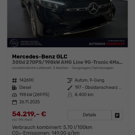
Mercedes-Benz GLC
300d 270PS/198kW AMG Line 9G-Tronic 4Matic 2026 +AHK +Fahren Assistent Paket
unverbindliche Lieferzeit:
3 Wochen
Jungwagen/Jahreswagen
Fahrzeugnr.
142690
Getriebe
Autom. 9-Gang
Kraftstoff
Diesel
Außenfarbe
197 - Obsidianschwarz Metalliclack
Leistung
198 kW (269 PS)
Kilometerstand
8.400 km
26.11.2025
54.219,– €
Details
Fahrzeug
incl. 19% MwSt.
Verbrauch kombiniert:
5,70 l/100km
CO
-Emissionen:
149,00 g/km
2