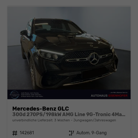
Mercedes-Benz GLC
300d 270PS/198kW AMG Line 9G-Tronic 4Matic 2026 +AHK +AMG-Felgen +Fahren Assistent Paket +Distronic Plus
unverbindliche Lieferzeit:
3 Wochen
Jungwagen/Jahreswagen
Fahrzeugnr.
142681
Getriebe
Autom. 9-Gang