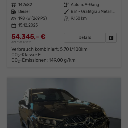
Fahrzeugnr.
142682
Getriebe
Autom. 9-Gang
Kraftstoff
Diesel
Außenfarbe
831 - Grafitgrau Metalliclack
Leistung
198 kW (269 PS)
Kilometerstand
9.150 km
15.12.2025
54.345,– €
Details
Fahrzeug
incl. 19% MwSt.
Verbrauch kombiniert:
5,70 l/100km
CO
-Klasse:
E
2
CO
-Emissionen:
149,00 g/km
2