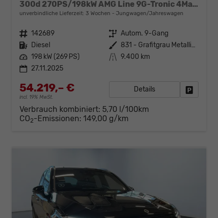
300d 270PS/198kW AMG Line 9G-Tronic 4Matic 2026 +AHK +Fahren Assistent Paket
unverbindliche Lieferzeit:
3 Wochen
Jungwagen/Jahreswagen
Fahrzeugnr.
142689
Getriebe
Autom. 9-Gang
Kraftstoff
Diesel
Außenfarbe
831 - Grafitgrau Metalliclack
Leistung
198 kW (269 PS)
Kilometerstand
9.400 km
27.11.2025
54.219,– €
Details
Fahrzeug
incl. 19% MwSt.
Verbrauch kombiniert:
5,70 l/100km
CO
-Emissionen:
149,00 g/km
2