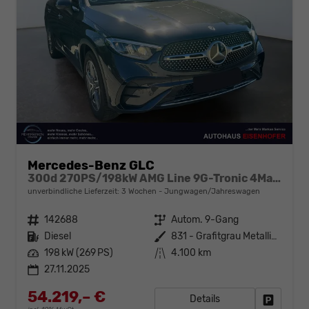
Mercedes-Benz GLC
300d 270PS/198kW AMG Line 9G-Tronic 4Matic 2026 +AHK +Fahren Assistent Paket
unverbindliche Lieferzeit:
3 Wochen
Jungwagen/Jahreswagen
Fahrzeugnr.
142688
Getriebe
Autom. 9-Gang
Kraftstoff
Diesel
Außenfarbe
831 - Grafitgrau Metalliclack
Leistung
198 kW (269 PS)
Kilometerstand
4.100 km
27.11.2025
54.219,– €
Details
Fahrzeug