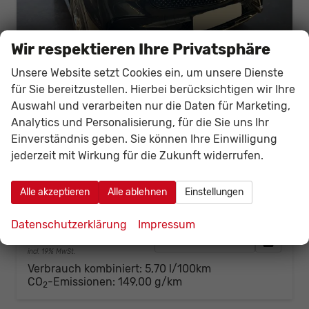
Wir respektieren Ihre Privatsphäre
Unsere Website setzt Cookies ein, um unsere Dienste
für Sie bereitzustellen. Hierbei berücksichtigen wir Ihre
Auswahl und verarbeiten nur die Daten für Marketing,
Mercedes-Benz GLC
300d 270PS/198kW AMG Line 9G-Tronic 4Matic 2026 +AHK +AMG-Felgen +Fahren Assistent Paket +Distronic Plus
Analytics und Personalisierung, für die Sie uns Ihr
unverbindliche Lieferzeit:
3 Wochen
Jungwagen/Jahreswagen
Einverständnis geben. Sie können Ihre Einwilligung
jederzeit mit Wirkung für die Zukunft widerrufen.
Fahrzeugnr.
142597
Getriebe
Autom. 9-Gang
Kraftstoff
Diesel
Außenfarbe
831 - Grafitgrau Metalliclack
Alle akzeptieren
Alle ablehnen
Einstellungen
Leistung
198 kW (269 PS)
Kilometerstand
1.650 km
24.11.2025
Datenschutzerklärung
Impressum
54.976,– €
Details
Fahrzeug
incl. 19% MwSt.
Verbrauch kombiniert:
5,70 l/100km
CO
-Emissionen:
149,00 g/km
2