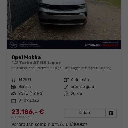
Opel Mokka
1.2 Turbo AT GS Lager
unverbindliche Lieferzeit:
10 Tage
Neuwagen mit Tageszulassung
Fahrzeugnr.
142571
Getriebe
Automatik
Kraftstoff
Benzin
Außenfarbe
artense grau
Leistung
96 kW (131 PS)
Kilometerstand
20 km
01.09.2025
23.186,– €
Details
Fahrzeug
incl. 19% MwSt.
Verbrauch kombiniert:
6,10 l/100km