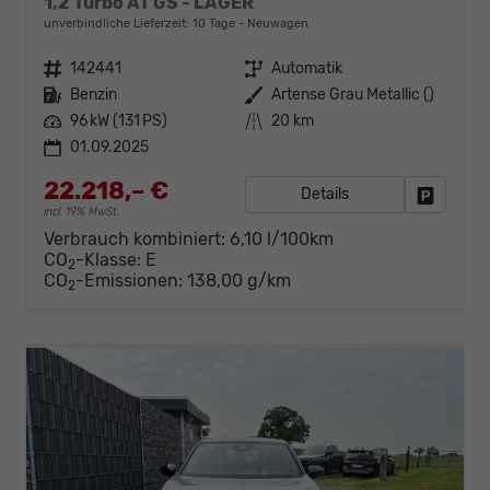
1,2 Turbo AT GS - LAGER
unverbindliche Lieferzeit:
10 Tage
Neuwagen
Fahrzeugnr.
142441
Getriebe
Automatik
Kraftstoff
Benzin
Außenfarbe
Artense Grau Metallic ()
Leistung
96 kW (131 PS)
Kilometerstand
20 km
01.09.2025
22.218,– €
Details
Fahrzeug
incl. 19% MwSt.
Verbrauch kombiniert:
6,10 l/100km
CO
-Klasse:
E
2
CO
-Emissionen:
138,00 g/km
2