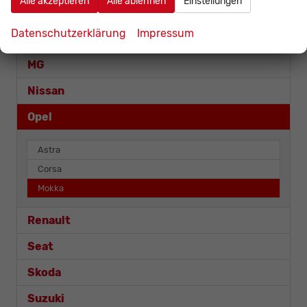
Alle akzeptieren
Alle ablehnen
Einstellungen
Mazda
Datenschutzerklärung
Impressum
Mercedes-Benz
MG
Nissan
Opel
Astra
Corsa
Mokka
Renault
Seat
Skoda
Suzuki