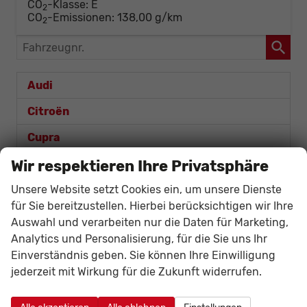
CO
-Klasse:
E
2
CO
-Emissionen:
138,00 g/km
2
Fahrzeugnr.
Audi
Citroën
Cupra
Dacia
Wir respektieren Ihre Privatsphäre
Fiat
Unsere Website setzt Cookies ein, um unsere Dienste
für Sie bereitzustellen. Hierbei berücksichtigen wir Ihre
Ford
Auswahl und verarbeiten nur die Daten für Marketing,
Analytics und Personalisierung, für die Sie uns Ihr
Honda
Einverständnis geben. Sie können Ihre Einwilligung
Hyundai
jederzeit mit Wirkung für die Zukunft widerrufen.
Kia