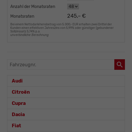
Anzahl der Monatsraten
245,– €
Monatsraten
Bei einem Nettodarlehensbetrag von 5.000,- EUR erhalten zwei Drittel der
Kunden einen effektiven Jahreszins von 5,99% oder günstiger (gebundener
Sollzinssatz 5,74% p.a.
unverbindliche Berechnung
Fahrzeugnr.
Audi
Citroën
Cupra
Dacia
Fiat