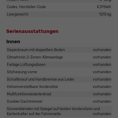
Codes: Hersteller-Code
KJP5WX
Leergewicht
1215 kg
Serienausstattungen
Innen
Gepäckraum mit doppeltem Boden
vorhanden
Climatronic 2-Zonen-Klimaanlage
vorhanden
Farbige Lüftungsdüsen
vorhanden
Sitzheizung vorne
vorhanden
Schaltknauf und Handbremse aus Leder
vorhanden
Höhenverstellbare Vordersitze
vorhanden
Multifunktionslederlenkrad
vorhanden
Dunkler Dachhimmel
vorhanden
Sonnenblenden mit Spiegel auf beiden Vordersitzen und
Kartenhalter auf der Fahrerseite
vorhanden