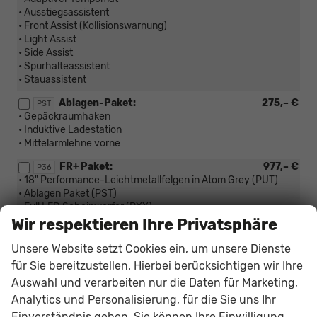
• Ausstiegsassistent
• Front Assist (Kollisionswarnung)
• Light Assist
• Side Assist
• Spurhalteassistent
• Stauassistent
Ablagen-Paket:
275,– €
PST
• Gepäckraumhaken
• Induktive Ladestation
• Mittelarmlehne vorne
FR+ Paket:
977,– €
P36
• 18" Performance-Leichtmetallfelgen in Atom Grey (PUT)
• Ablagen Paket (PST)
• Full LED Scheinwerfer (PXX)
• KESSY (PQS)
Wir respektieren Ihre Privatsphäre
• Safe & Driving Paket XL (PDN)
Unsere Website setzt Cookies ein, um unsere Dienste
für Sie bereitzustellen. Hierbei berücksichtigen wir Ihre
Innen
Auswahl und verarbeiten nur die Daten für Marketing,
Ambient Light in den Lüftungsdüsen
30,– €
Analytics und Personalisierung, für die Sie uns Ihr
PLI
Einverständnis geben. Sie können Ihre Einwilligung