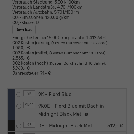
Verbrauch Stadtrand:
5,30 l/100km
Verbrauch Landstraße:
4,70 l/100km
Verbrauch Autobahn:
5,70 l/100km
CO
-Emissionen:
120,00 g/km
2
CO
-Klasse:
D
2
Download
Energiekosten bei 15.000 km pro Jahr:
1.412,64 €
CO2 Kosten (niedrig)
:
(Kosten Durchschnitt 10 Jahre)
1.080,- €
CO2 Kosten (mittel)
:
(Kosten Durchschnitt 10 Jahre)
2.565,- €
CO2 Kosten (hoch)
:
(Kosten Durchschnitt 10 Jahre)
3.960,- €
Jahressteuer:
71,- €
9K
9K - Fiord Blue
9K0E
9K0E - Fiord Blue mit Dach in
Midnight Black Met.
0E
0E - Midnight Black Met.
512,– €