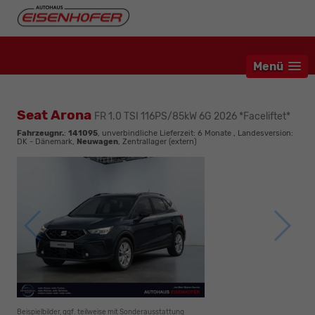
Menü
Seat Arona
FR 1.0 TSI 116PS/85kW 6G 2026 *Faceliftet*
Fahrzeugnr.
:
141095
, unverbindliche Lieferzeit:
6 Monate
, Landesversion:
DK - Dänemark,
Neuwagen
, Zentrallager (extern)
Beispielbilder, ggf. teilweise mit Sonderausstattung