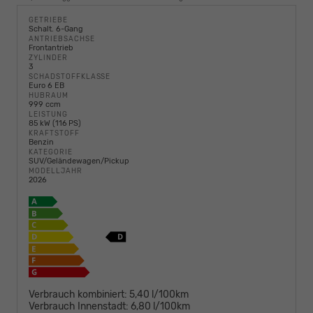
GETRIEBE
Schalt. 6-Gang
ANTRIEBSACHSE
Frontantrieb
ZYLINDER
3
SCHADSTOFFKLASSE
Euro 6 EB
HUBRAUM
999 ccm
LEISTUNG
85 kW (116 PS)
KRAFTSTOFF
Benzin
KATEGORIE
SUV/Geländewagen/Pickup
MODELLJAHR
2026
Verbrauch kombiniert:
5,40 l/100km
Verbrauch Innenstadt:
6,80 l/100km