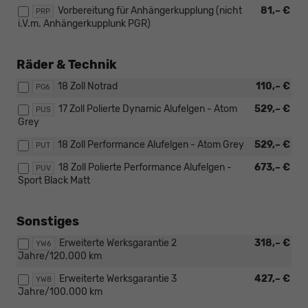
Vorbereitung für Anhängerkupplung (nicht
81,– €
PRP
i.V.m. Anhängerkupplunk PGR)
Räder & Technik
18 Zoll Notrad
110,– €
PG6
17 Zoll Polierte Dynamic Alufelgen - Atom
529,– €
PUS
Grey
18 Zoll Performance Alufelgen - Atom Grey
529,– €
PUT
18 Zoll Polierte Performance Alufelgen -
673,– €
PUV
Sport Black Matt
Sonstiges
Erweiterte Werksgarantie 2
318,– €
YW6
Jahre/120.000 km
Erweiterte Werksgarantie 3
427,– €
YW8
Jahre/100.000 km