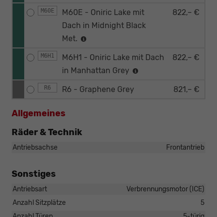
M60E
M60E - Oniric Lake mit
822,– €
Dach in Midnight Black
Met.
M6H1
M6H1 - Oniric Lake mit Dach
822,– €
in Manhattan Grey
R6
R6 - Graphene Grey
821,– €
Allgemeines
Räder & Technik
Antriebsachse
Frontantrieb
Sonstiges
Antriebsart
Verbrennungsmotor (ICE)
Anzahl Sitzplätze
5
Anzahl Türen
5-türig