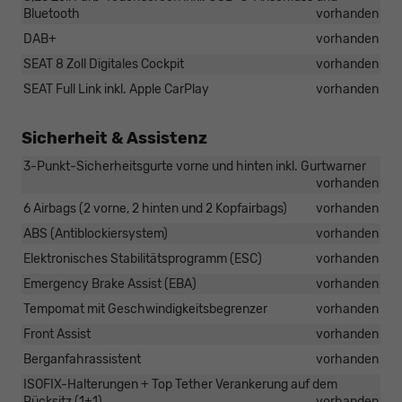
Bluetooth
vorhanden
DAB+
vorhanden
SEAT 8 Zoll Digitales Cockpit
vorhanden
SEAT Full Link inkl. Apple CarPlay
vorhanden
Sicherheit & Assistenz
3-Punkt-Sicherheitsgurte vorne und hinten inkl. Gurtwarner
vorhanden
6 Airbags (2 vorne, 2 hinten und 2 Kopfairbags)
vorhanden
ABS (Antiblockiersystem)
vorhanden
Elektronisches Stabilitätsprogramm (ESC)
vorhanden
Emergency Brake Assist (EBA)
vorhanden
Tempomat mit Geschwindigkeitsbegrenzer
vorhanden
Front Assist
vorhanden
Berganfahrassistent
vorhanden
ISOFIX-Halterungen + Top Tether Verankerung auf dem
Rücksitz (1+1)
vorhanden