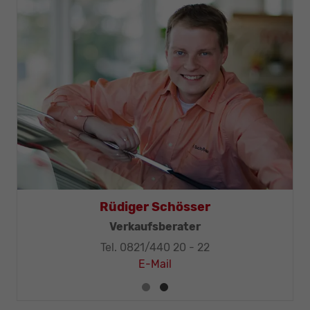
Mohr
Rüdiger Schösse
Techniker-Meister
Verkaufsberater
 20 - 32
Tel. 0821/440 20 - 2
E-Mail