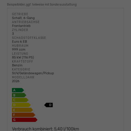
Beispielbilder, ggf. teilweise mit Sonderausstattung
GETRIEBE
Schalt. 6-Gang
ANTRIEBSACHSE
Frontantrieb
ZYLINDER
3
SCHADSTOFFKLASSE
Euro 6 EB
HUBRAUM
999 ccm
LEISTUNG
85 kW (116 PS)
KRAFTSTOFF
Benzin
KATEGORIE
SUV/Geländewagen/Pickup
MODELLJAHR
2026
Verbrauch kombiniert:
5,40 l/100km