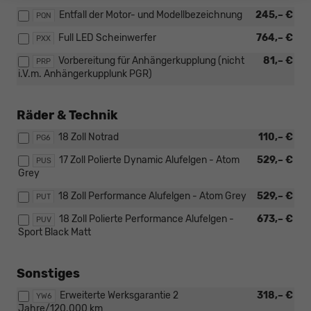
Entfall der Motor- und Modellbezeichnung
245,– €
PQN
Full LED Scheinwerfer
764,– €
PXX
Vorbereitung für Anhängerkupplung (nicht
81,– €
PRP
i.V.m. Anhängerkupplunk PGR)
Räder & Technik
18 Zoll Notrad
110,– €
PG6
17 Zoll Polierte Dynamic Alufelgen - Atom
529,– €
PUS
Grey
18 Zoll Performance Alufelgen - Atom Grey
529,– €
PUT
18 Zoll Polierte Performance Alufelgen -
673,– €
PUV
Sport Black Matt
Sonstiges
Erweiterte Werksgarantie 2
318,– €
YW6
Jahre/120.000 km