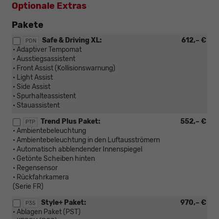
Optionale Extras
Pakete
Safe & Driving XL:
612,– €
PDN
• Adaptiver Tempomat
• Ausstiegsassistent
• Front Assist (Kollisionswarnung)
• Light Assist
• Side Assist
• Spurhalteassistent
• Stauassistent
Trend Plus Paket:
552,– €
PTP
• Ambientebeleuchtung
• Ambientebeleuchtung in den Luftausströmern
• Automatisch abblendender Innenspiegel
• Getönte Scheiben hinten
• Regensensor
• Rückfahrkamera
(Serie FR)
Style+ Paket:
970,– €
P35
• Ablagen Paket (PST)