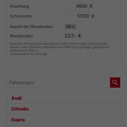
€
Anzahlung
€
Schlussrate
Anzahl der Monatsraten
227,– €
Monatsraten
Bei einem Nettodarlehensbetrag von 5.000,- EUR erhalten zwei Drittel der
Kunden einen effektiven Jahreszins von 5,99% oder günstiger (gebundener
Sollzinssatz 5,74% p.a.
unverbindliche Berechnung
Fahrzeugnr.
Audi
Citroën
Cupra