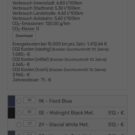
Verbrauch Innenstadt:
6,80 l/100km
Verbrauch Stadtrand:
5,30 l/100km
Verbrauch Landstraße:
4,60 l/100km
Verbrauch Autobahn:
5,60 l/100km
CO
-Emissionen:
120,00 g/km
2
CO
-Klasse:
D
2
Download
Energiekosten bei 15.000 km pro Jahr:
1.412,64 €
CO2 Kosten (niedrig)
:
(Kosten Durchschnitt 10 Jahre)
1.080,- €
CO2 Kosten (mittel)
:
(Kosten Durchschnitt 10 Jahre)
2.565,- €
CO2 Kosten (hoch)
:
(Kosten Durchschnitt 10 Jahre)
3.960,- €
Jahressteuer:
71,- €
9K
9K - Fiord Blue
0E
0E - Midnight Black Met.
512,– €
2Y
2Y - Glacial White Met.
512,– €