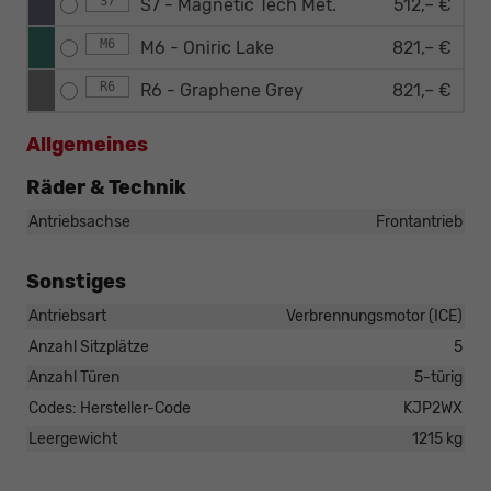
S7
S7 - Magnetic Tech Met.
512,– €
M6
M6 - Oniric Lake
821,– €
R6
R6 - Graphene Grey
821,– €
Allgemeines
Räder & Technik
Antriebsachse
Frontantrieb
Sonstiges
Antriebsart
Verbrennungsmotor (ICE)
Anzahl Sitzplätze
5
Anzahl Türen
5-türig
Codes: Hersteller-Code
KJP2WX
Leergewicht
1215 kg