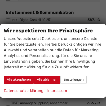
Infotainment & Kommunikation
Digital Cockpit 10,25"
387,– €
PFK
Navigation
559,– €
ZN1
Wir respektieren Ihre Privatsphäre
Seat Premium Sound (nur i.V.m. 18"
449,– €
PNS
Unsere Website setzt Cookies ein, um unsere Dienste
Notrad PG6 und Navigation ZN1)
für Sie bereitzustellen. Hierbei berücksichtigen wir Ihre
Auswahl und verarbeiten nur die Daten für Marketing,
Sicherheit & Assistenz
Analytics und Personalisierung, für die Sie uns Ihr
Einverständnis geben. Sie können Ihre Einwilligung
KESSY Schlüsselloses Schließsystem
439,– €
PQS
jederzeit mit Wirkung für die Zukunft widerrufen.
Alarm
146,– €
WAS
Alle akzeptieren
Alle ablehnen
Einstellungen
Außen
Datenschutzerklärung
Impressum
Seitenscheiben hinten und Heckscheibe
186,– €
PCO
abgedunkelt (Privacy) (Serie FR)
Anhängerkupplung, abnehmbar
656,– €
PGR