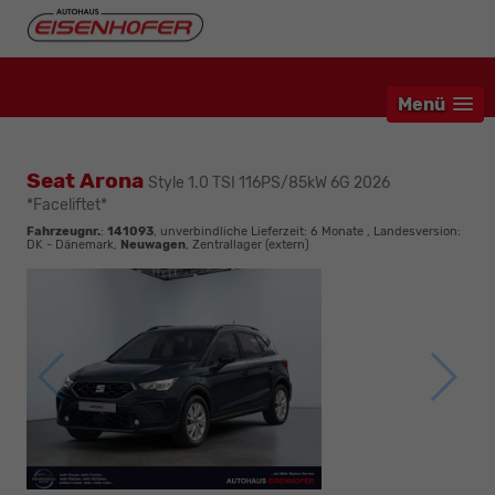
Menü
Seat Arona
Style 1.0 TSI 116PS/85kW 6G 2026
*Faceliftet*
Fahrzeugnr.
:
141093
, unverbindliche Lieferzeit:
6 Monate
, Landesversion:
DK - Dänemark,
Neuwagen
, Zentrallager (extern)