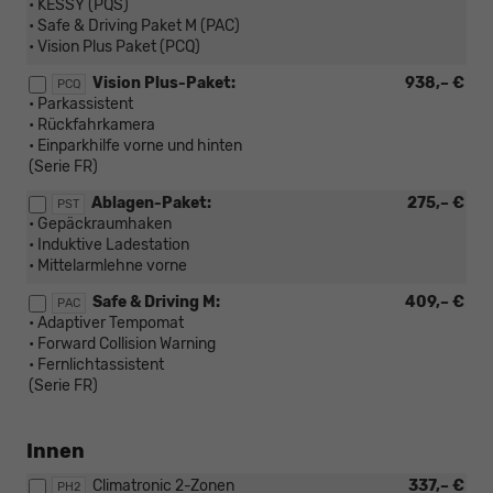
• KESSY (PQS)
• Safe & Driving Paket M (PAC)
• Vision Plus Paket (PCQ)
Vision Plus-Paket:
938,– €
PCQ
• Parkassistent
• Rückfahrkamera
• Einparkhilfe vorne und hinten
(Serie FR)
Ablagen-Paket:
275,– €
PST
• Gepäckraumhaken
• Induktive Ladestation
• Mittelarmlehne vorne
Safe & Driving M:
409,– €
PAC
• Adaptiver Tempomat
• Forward Collision Warning
• Fernlichtassistent
(Serie FR)
Innen
Climatronic 2-Zonen
337,– €
PH2