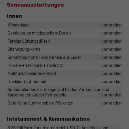
Serienausstattungen
Innen
Klimaanlage
vorhanden
Gepäckraum mit doppeltem Boden
vorhanden
Farbige Lüftungsdüsen
vorhanden
Sitzheizung vorne
vorhanden
Schaltknauf und Handbremse aus Leder
vorhanden
Höhenverstellbarer Fahrersitz
vorhanden
Multifunktionslederlenkrad
vorhanden
Dunkler Dachhimmel
vorhanden
Sonnenblenden mit Spiegel auf beiden Vordersitzen und
Kartenhalter auf der Fahrerseite
vorhanden
Geteilte und umklappbare Rücksitze
vorhanden
Infotainment & Kommunikation
8,25 Zoll Farb-Touchscreen inkl. USB-C-Anschluss und