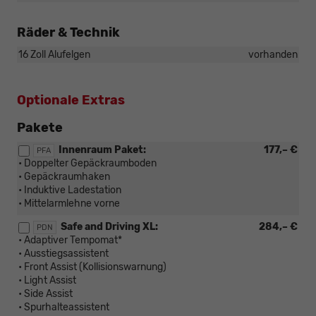
Räder & Technik
16 Zoll Alufelgen
vorhanden
Optionale Extras
Pakete
Innenraum Paket:
177,– €
PFA
• Doppelter Gepäckraumboden
• Gepäckraumhaken
• Induktive Ladestation
• Mittelarmlehne vorne
Safe and Driving XL:
284,– €
PDN
• Adaptiver Tempomat*
• Ausstiegsassistent
• Front Assist (Kollisionswarnung)
• Light Assist
• Side Assist
• Spurhalteassistent