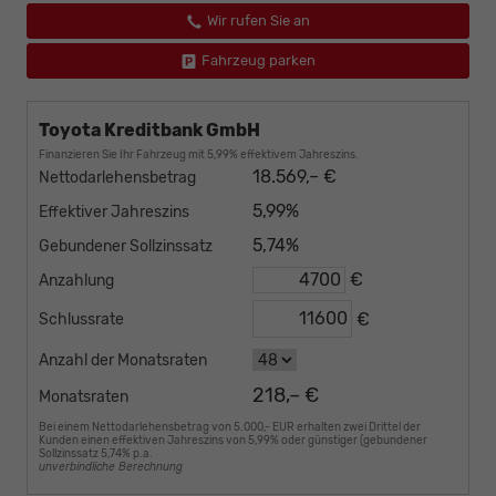
Wir rufen Sie an
Fahrzeug parken
Toyota Kreditbank GmbH
Finanzieren Sie Ihr Fahrzeug mit 5,99% effektivem Jahreszins.
18.569,– €
Nettodarlehensbetrag
5,99%
Effektiver Jahreszins
5,74%
Gebundener Sollzinssatz
€
Anzahlung
€
Schlussrate
Anzahl der Monatsraten
218,– €
Monatsraten
Bei einem Nettodarlehensbetrag von 5.000,- EUR erhalten zwei Drittel der
Kunden einen effektiven Jahreszins von 5,99% oder günstiger (gebundener
Sollzinssatz 5,74% p.a.
unverbindliche Berechnung