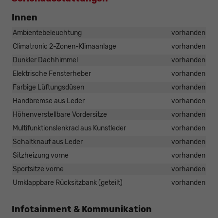
Innen
Ambientebeleuchtung
vorhanden
Climatronic 2-Zonen-Klimaanlage
vorhanden
Dunkler Dachhimmel
vorhanden
Elektrische Fensterheber
vorhanden
Farbige Lüftungsdüsen
vorhanden
Handbremse aus Leder
vorhanden
Höhenverstellbare Vordersitze
vorhanden
Multifunktionslenkrad aus Kunstleder
vorhanden
Schaltknauf aus Leder
vorhanden
Sitzheizung vorne
vorhanden
Sportsitze vorne
vorhanden
Umklappbare Rücksitzbank (geteilt)
vorhanden
Infotainment & Kommunikation