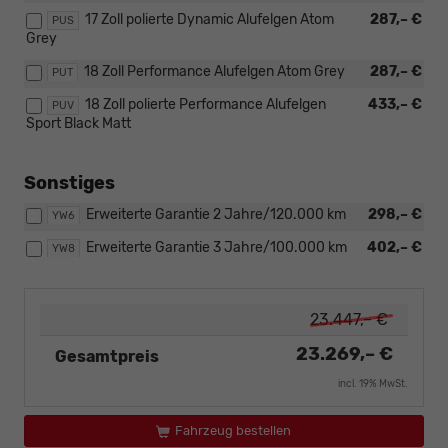
17 Zoll polierte Dynamic Alufelgen Atom
287,– €
PUS
Grey
18 Zoll Performance Alufelgen Atom Grey
287,– €
PUT
18 Zoll polierte Performance Alufelgen
433,– €
PUV
Sport Black Matt
Sonstiges
Erweiterte Garantie 2 Jahre/120.000 km
298,– €
YW6
Erweiterte Garantie 3 Jahre/100.000 km
402,– €
YW8
23.447,– €
23.269,– €
Gesamtpreis
incl. 19% MwSt.
Fahrzeug bestellen