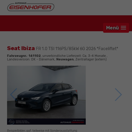
Menü
Seat Ibiza
FR 1.0 TSI 116PS/85kW 6G 2026 *Faceliftet*
Fahrzeugnr.
:
141102
, unverbindliche Lieferzeit: Ca. 3-4 Monate ,
Landesversion: DK - Dänemark,
Neuwagen
, Zentrallager (extern)
Beispielbilder, ggf. teilweise mit Sonderausstattung