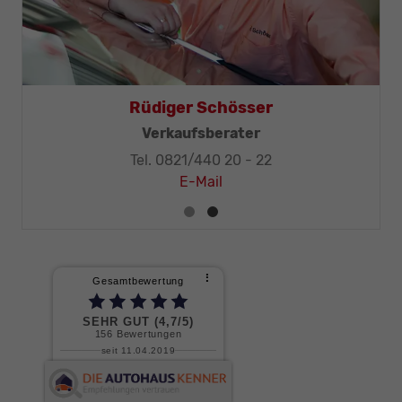
Thomas Mohr
Rüdi
leitung, KFZ-Techniker-Meister
Ver
Tel. 0821/440 20 - 32
Tel. 
E-Mail