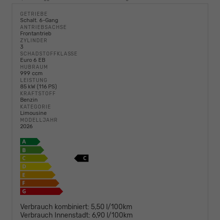
GETRIEBE
Schalt. 6-Gang
ANTRIEBSACHSE
Frontantrieb
ZYLINDER
3
SCHADSTOFFKLASSE
Euro 6 EB
HUBRAUM
999 ccm
LEISTUNG
85 kW (116 PS)
KRAFTSTOFF
Benzin
KATEGORIE
Limousine
MODELLJAHR
2026
Verbrauch kombiniert:
5,50 l/100km
Verbrauch Innenstadt:
6,90 l/100km