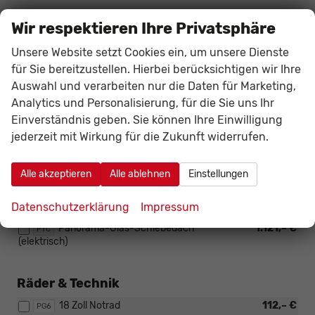
Sicherheit & Assistenz
Wir respektieren Ihre Privatsphäre
KESSY (Schlüsselloses Schließsystem,
338,– €
PQS
Unsere Website setzt Cookies ein, um unsere Dienste
vorne)
für Sie bereitzustellen. Hierbei berücksichtigen wir Ihre
Alarm
136,– €
WAS
Auswahl und verarbeiten nur die Daten für Marketing,
Analytics und Personalisierung, für die Sie uns Ihr
Einverständnis geben. Sie können Ihre Einwilligung
Außen
jederzeit mit Wirkung für die Zukunft widerrufen.
Full-LED-Scheinwerfer
864,– €
PXX
Entfall der Motor- und
ohne Aufpreis
PQN
Alle akzeptieren
Alle ablehnen
Einstellungen
Modellbezeichnung
Anhänger-Vorbereitung
82,– €
Datenschutzerklärung
Impressum
PRP
Panorama-Glas-Schiebedach
1.121,– €
PTC
(elektrisch)
Räder & Technik
18 Zoll Notrad
112,– €
PG6