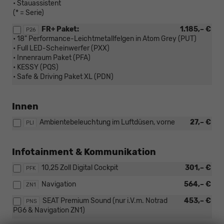
• Stauassistent
(* = Serie)
FR+ Paket:
1.185,– €
P26
• 18" Performance-Leichtmetallfelgen in Atom Grey (PUT)
• Full LED-Scheinwerfer (PXX)
• Innenraum Paket (PFA)
• KESSY (PQS)
• Safe & Driving Paket XL (PDN)
Innen
Ambientebeleuchtung im Luftdüsen, vorne
27,– €
PLI
Infotainment & Kommunikation
10,25 Zoll Digital Cockpit
301,– €
PFK
Navigation
564,– €
ZN1
SEAT Premium Sound (nur i.V.m. Notrad
453,– €
PNS
PG6 & Navigation ZN1)