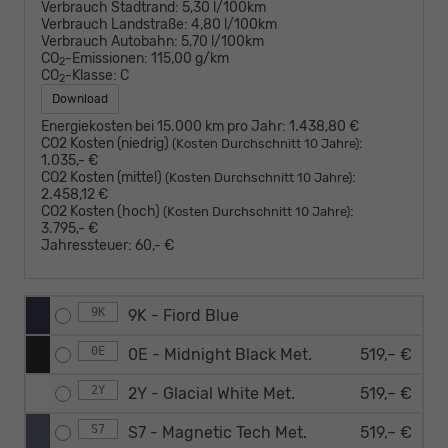
Verbrauch Stadtrand:
5,30 l/100km
Verbrauch Landstraße:
4,80 l/100km
Verbrauch Autobahn:
5,70 l/100km
CO
-Emissionen:
115,00 g/km
2
CO
-Klasse:
C
2
Download
Energiekosten bei 15.000 km pro Jahr:
1.438,80 €
CO2 Kosten (niedrig)
:
(Kosten Durchschnitt 10 Jahre)
1.035,- €
CO2 Kosten (mittel)
:
(Kosten Durchschnitt 10 Jahre)
2.458,12 €
CO2 Kosten (hoch)
:
(Kosten Durchschnitt 10 Jahre)
3.795,- €
Jahressteuer:
60,- €
9K
9K - Fiord Blue
0E
0E - Midnight Black Met.
519,– €
2Y
2Y - Glacial White Met.
519,– €
S7
S7 - Magnetic Tech Met.
519,– €