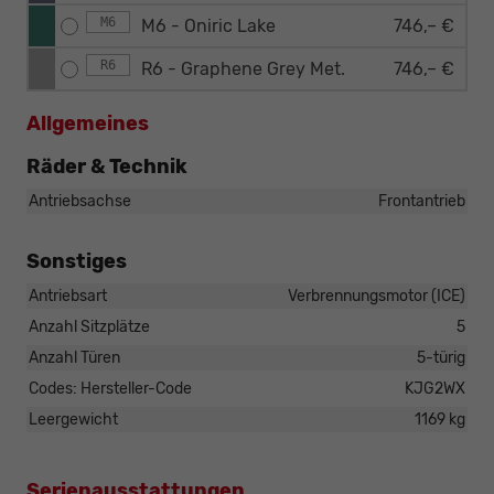
M6
M6 - Oniric Lake
746,– €
R6
R6 - Graphene Grey Met.
746,– €
Allgemeines
Räder & Technik
Antriebsachse
Frontantrieb
Sonstiges
Antriebsart
Verbrennungsmotor (ICE)
Anzahl Sitzplätze
5
Anzahl Türen
5-türig
Codes: Hersteller-Code
KJG2WX
Leergewicht
1169 kg
Serienausstattungen