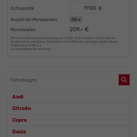
€
Schlussrate
Anzahl der Monatsraten
209,– €
Monatsraten
Bei einem Nettodarlehensbetrag von 5.000,- EUR erhalten zwei Drittel der
Kunden einen effektiven Jahreszins von 5,99% oder günstiger (gebundener
Sollzinssatz 5,74% p.a.
unverbindliche Berechnung
Fahrzeugnr.
Audi
Citroën
Cupra
Dacia