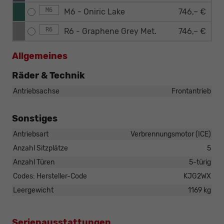
M6
M6 - Oniric Lake
746,– €
R6
R6 - Graphene Grey Met.
746,– €
Allgemeines
Räder & Technik
Antriebsachse
Frontantrieb
Sonstiges
Antriebsart
Verbrennungsmotor (ICE)
Anzahl Sitzplätze
5
Anzahl Türen
5-türig
Codes: Hersteller-Code
KJG2WX
Leergewicht
1169 kg
Serienausstattungen