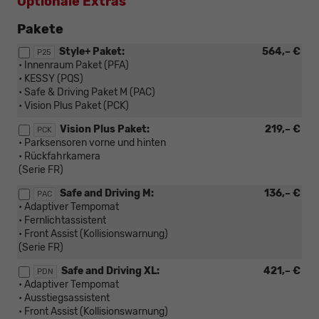
Optionale Extras
Pakete
Style+ Paket:
564,– €
P25
• Innenraum Paket (PFA)
• KESSY (PQS)
• Safe & Driving Paket M (PAC)
• Vision Plus Paket (PCK)
Vision Plus Paket:
219,– €
PCK
• Parksensoren vorne und hinten
• Rückfahrkamera
(Serie FR)
Safe and Driving M:
136,– €
PAC
• Adaptiver Tempomat
• Fernlichtassistent
• Front Assist (Kollisionswarnung)
(Serie FR)
Safe and Driving XL:
421,– €
PDN
• Adaptiver Tempomat
• Ausstiegsassistent
• Front Assist (Kollisionswarnung)