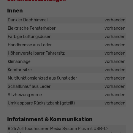
Innen
Dunkler Dachhimmel
vorhanden
Elektrische Fensterheber
vorhanden
Farbige Lüftungsdüsen
vorhanden
Handbremse aus Leder
vorhanden
Höhenverstellbarer Fahrersitz
vorhanden
Klimaanlage
vorhanden
Komfortsitze
vorhanden
Multifunktionslenkrad aus Kunstleder
vorhanden
Schaltknauf aus Leder
vorhanden
Sitzheizung vorne
vorhanden
Umklappbare Rücksitzbank (geteilt)
vorhanden
Infotainment & Kommunikation
8,25 Zoll Touchscreen Media System Plus mit USB-C-