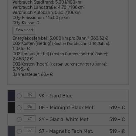
Verbrauch Stadtrand:
5,00 l/100km
Verbrauch Landstraße:
4,70 l/100km
Verbrauch Autobahn:
5,30 l/100km
CO
-Emissionen:
115,00 g/km
2
CO
-Klasse:
C
2
Download
Energiekosten bei 15.000 km pro Jahr:
1.360,32 €
CO2 Kosten (niedrig)
:
(Kosten Durchschnitt 10 Jahre)
1.035,- €
CO2 Kosten (mittel)
:
(Kosten Durchschnitt 10 Jahre)
2.458,12 €
CO2 Kosten (hoch)
:
(Kosten Durchschnitt 10 Jahre)
3.795,- €
Jahressteuer:
60,- €
9K
9K - Fiord Blue
0E
0E - Midnight Black Met.
519,– €
2Y
2Y - Glacial White Met.
519,– €
S7
S7 - Magnetic Tech Met.
519,– €