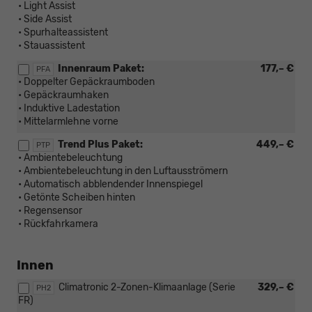
• Light Assist
• Side Assist
• Spurhalteassistent
• Stauassistent
Innenraum Paket:
177,– €
PFA
• Doppelter Gepäckraumboden
• Gepäckraumhaken
• Induktive Ladestation
• Mittelarmlehne vorne
Trend Plus Paket:
449,– €
PTP
• Ambientebeleuchtung
• Ambientebeleuchtung in den Luftausströmern
• Automatisch abblendender Innenspiegel
• Getönte Scheiben hinten
• Regensensor
• Rückfahrkamera
Innen
Climatronic 2-Zonen-Klimaanlage (Serie
329,– €
PH2
FR)