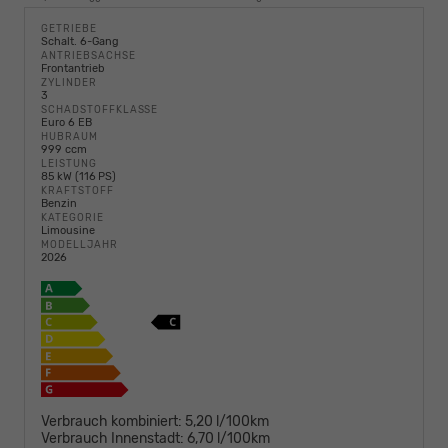
GETRIEBE
Schalt. 6-Gang
ANTRIEBSACHSE
Frontantrieb
ZYLINDER
3
SCHADSTOFFKLASSE
Euro 6 EB
HUBRAUM
999 ccm
LEISTUNG
85 kW (116 PS)
KRAFTSTOFF
Benzin
KATEGORIE
Limousine
MODELLJAHR
2026
Verbrauch kombiniert:
5,20 l/100km
Verbrauch Innenstadt:
6,70 l/100km