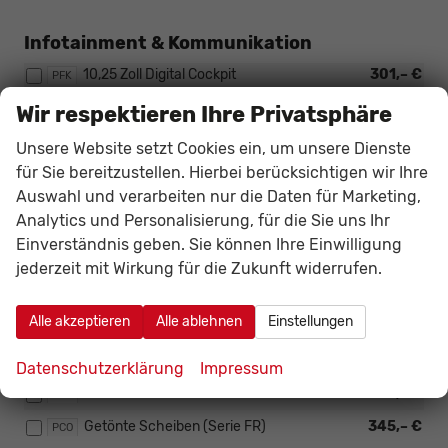
Infotainment & Kommunikation
10,25 Zoll Digital Cockpit
301,– €
PFK
Navigation
564,– €
Wir respektieren Ihre Privatsphäre
ZN1
SEAT Premium Sound (nur i.V.m. Notrad
453,– €
PNS
Unsere Website setzt Cookies ein, um unsere Dienste
PG6 & Navigation ZN1)
für Sie bereitzustellen. Hierbei berücksichtigen wir Ihre
Auswahl und verarbeiten nur die Daten für Marketing,
Sicherheit & Assistenz
Analytics und Personalisierung, für die Sie uns Ihr
Einverständnis geben. Sie können Ihre Einwilligung
KESSY (Schlüsselloses Schließsystem,
338,– €
PQS
jederzeit mit Wirkung für die Zukunft widerrufen.
vorne)
Alarm
136,– €
WAS
Alle akzeptieren
Alle ablehnen
Einstellungen
Außen
Datenschutzerklärung
Impressum
Full-LED-Scheinwerfer
864,– €
PXX
Getönte Scheiben (Serie FR)
345,– €
PCO