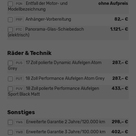
Entfall der Motor- und
ohne Aufpreis
PQN
Modellbezeichnung
Anhänger-Vorbereitung
82,– €
PRP
Panorama-Glas-Schiebedach
1.121,– €
PTC
(elektrisch)
Räder & Technik
17 Zoll polierte Dynamic Alufelgen Atom
287,– €
PUS
Grey
18 Zoll Performance Alufelgen Atom Grey
287,– €
PUT
18 Zoll polierte Performance Alufelgen
433,– €
PUV
Sport Black Matt
Sonstiges
Erweiterte Garantie 2 Jahre/120.000 km
298,– €
YW6
Erweiterte Garantie 3 Jahre/100.000 km
402,– €
YW8