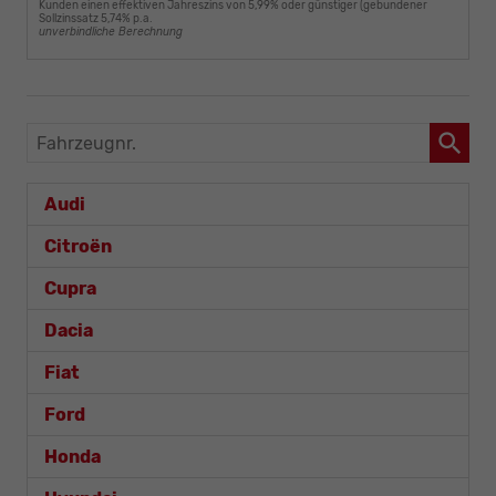
Kunden einen effektiven Jahreszins von 5,99% oder günstiger (gebundener
Sollzinssatz 5,74% p.a.
unverbindliche Berechnung
Fahrzeugnr.
Audi
Citroën
Cupra
Dacia
Fiat
Ford
Honda