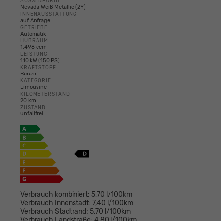
AUSSENFARBE
Nevada Weiß Metallic (2Y)
INNENAUSSTATTUNG
auf Anfrage
GETRIEBE
Automatik
HUBRAUM
1.498 ccm
LEISTUNG
110 kW (150 PS)
KRAFTSTOFF
Benzin
KATEGORIE
Limousine
KILOMETERSTAND
20 km
ZUSTAND
unfallfrei
Verbrauch kombiniert:
5,70 l/100km
Verbrauch Innenstadt:
7,40 l/100km
Verbrauch Stadtrand:
5,70 l/100km
Verbrauch Landstraße:
4,80 l/100km