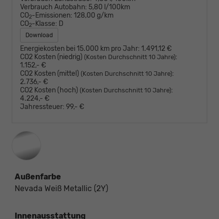
Verbrauch Autobahn:
5,80 l/100km
CO
-Emissionen:
128,00 g/km
2
CO
-Klasse:
D
2
Download
Energiekosten bei 15.000 km pro Jahr:
1.491,12 €
CO2 Kosten (niedrig)
:
(Kosten Durchschnitt 10 Jahre)
1.152,- €
CO2 Kosten (mittel)
:
(Kosten Durchschnitt 10 Jahre)
2.736,- €
CO2 Kosten (hoch)
:
(Kosten Durchschnitt 10 Jahre)
4.224,- €
Jahressteuer:
99,- €
Außenfarbe
Nevada Weiß Metallic (2Y)
Innenausstattung