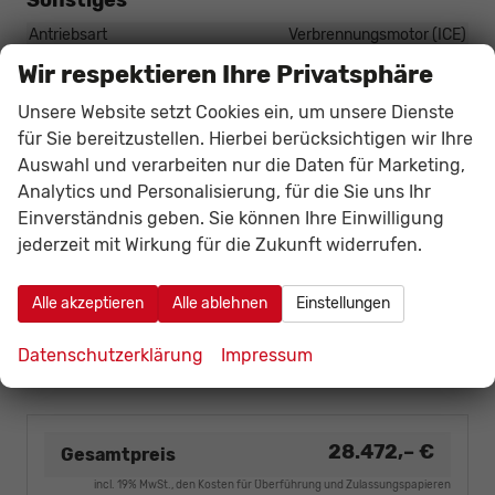
Antriebsart
Verbrennungsmotor (ICE)
Anzahl Sitzplätze
5
Wir respektieren Ihre Privatsphäre
Anzahl Türen
5-türig
Unsere Website setzt Cookies ein, um unsere Dienste
HU/AU neu
vorhanden
für Sie bereitzustellen. Hierbei berücksichtigen wir Ihre
Kilometerstand
20
Auswahl und verarbeiten nur die Daten für Marketing,
Lackierung
Metallic
Analytics und Personalisierung, für die Sie uns Ihr
Einverständnis geben. Sie können Ihre Einwilligung
Leergewicht
1304 kg
jederzeit mit Wirkung für die Zukunft widerrufen.
Nichtraucher-Fahrzeug
vorhanden
Polsterung
Stoff
Alle akzeptieren
Alle ablehnen
Einstellungen
Zustand
unfallfrei
Zustand, Beschaffenheit
Scheckheftgepflegt
Datenschutzerklärung
Impressum
Zustand, Fahrfähigkeit
fahrtauglich
28.472,– €
Gesamtpreis
incl. 19% MwSt., den Kosten für Überführung und Zulassungspapieren