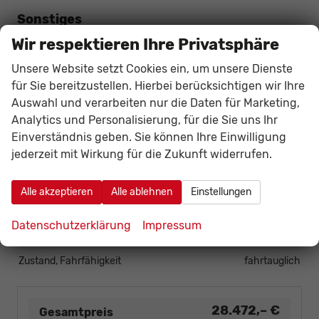
Sonstiges
Wir respektieren Ihre Privatsphäre
Antriebsart
Verbrennungsmotor (ICE)
Anzahl Sitzplätze
5
Unsere Website setzt Cookies ein, um unsere Dienste
Anzahl Türen
5-türig
für Sie bereitzustellen. Hierbei berücksichtigen wir Ihre
HU/AU neu
vorhanden
Auswahl und verarbeiten nur die Daten für Marketing,
Analytics und Personalisierung, für die Sie uns Ihr
Kilometerstand
20
Einverständnis geben. Sie können Ihre Einwilligung
Lackierung
Metallic
jederzeit mit Wirkung für die Zukunft widerrufen.
Leergewicht
1231 kg
Nichtraucher-Fahrzeug
vorhanden
Alle akzeptieren
Alle ablehnen
Einstellungen
Polsterung
Stoff
Zustand
unfallfrei
Datenschutzerklärung
Impressum
Zustand, Beschaffenheit
Scheckheftgepflegt
Zustand, Fahrfähigkeit
fahrtauglich
28.472,– €
Gesamtpreis