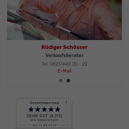
hr
Rüdiger Schösser
chniker-Meister
Verkaufsberater
0 - 32
Tel. 0821/440 20 - 22
E-Mail