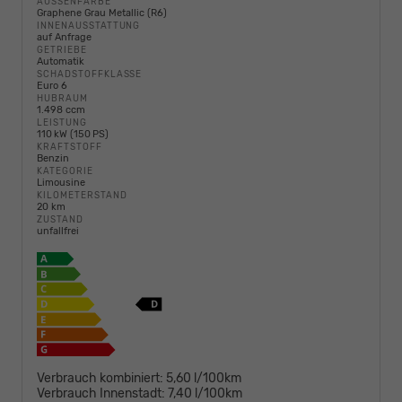
AUSSENFARBE
Graphene Grau Metallic (R6)
INNENAUSSTATTUNG
auf Anfrage
GETRIEBE
Automatik
SCHADSTOFFKLASSE
Euro 6
HUBRAUM
1.498 ccm
LEISTUNG
110 kW (150 PS)
KRAFTSTOFF
Benzin
KATEGORIE
Limousine
KILOMETERSTAND
20 km
ZUSTAND
unfallfrei
Verbrauch kombiniert:
5,60 l/100km
Verbrauch Innenstadt:
7,40 l/100km