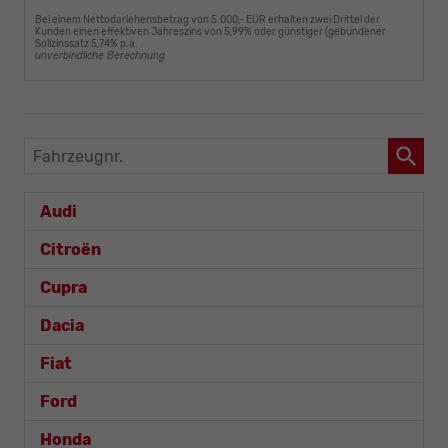
Bei einem Nettodarlehensbetrag von 5.000,- EUR erhalten zwei Drittel der
Kunden einen effektiven Jahreszins von 5,99% oder günstiger (gebundener
Sollzinssatz 5,74% p.a.
unverbindliche Berechnung
Fahrzeugnr.
Audi
Citroën
Cupra
Dacia
Fiat
Ford
Honda