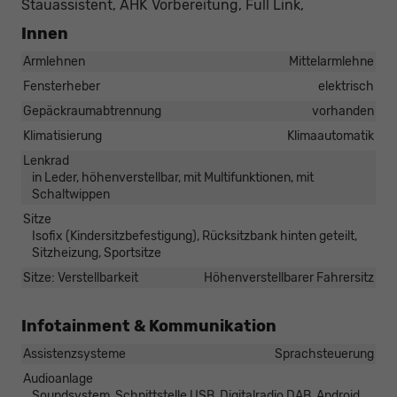
Stauassistent, AHK Vorbereitung, Full Link,
Innen
Armlehnen
Mittelarmlehne
Fensterheber
elektrisch
Gepäckraumabtrennung
vorhanden
Klimatisierung
Klimaautomatik
Lenkrad
in Leder, höhenverstellbar, mit Multifunktionen, mit
Schaltwippen
Sitze
Isofix (Kindersitzbefestigung), Rücksitzbank hinten geteilt,
Sitzheizung, Sportsitze
Sitze: Verstellbarkeit
Höhenverstellbarer Fahrersitz
Infotainment & Kommunikation
Assistenzsysteme
Sprachsteuerung
Audioanlage
Soundsystem, Schnittstelle USB, Digitalradio DAB, Android