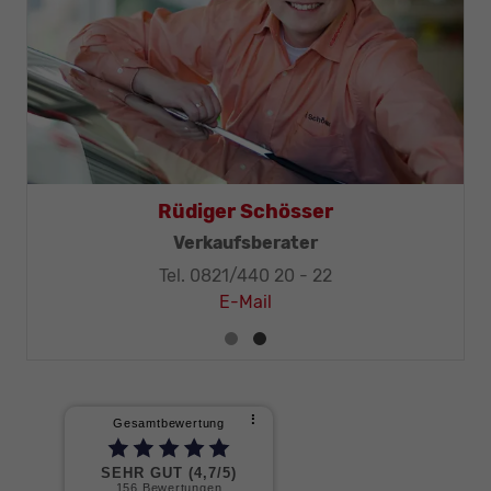
hr
Rüdiger Schösser
chniker-Meister
Verkaufsberater
0 - 32
Tel. 0821/440 20 - 22
E-Mail