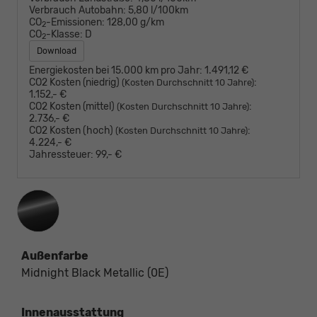
Verbrauch Autobahn:
5,80 l/100km
CO
-Emissionen:
128,00 g/km
2
CO
-Klasse:
D
2
Download
Energiekosten bei 15.000 km pro Jahr:
1.491,12 €
CO2 Kosten (niedrig)
:
(Kosten Durchschnitt 10 Jahre)
1.152,- €
CO2 Kosten (mittel)
:
(Kosten Durchschnitt 10 Jahre)
2.736,- €
CO2 Kosten (hoch)
:
(Kosten Durchschnitt 10 Jahre)
4.224,- €
Jahressteuer:
99,- €
Außenfarbe
Midnight Black Metallic (0E)
Innenausstattung