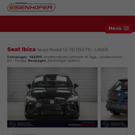
Menü
Seat Ibiza
neues Modell 1,5 TSI DSG FR - LAGER
Fahrzeugnr.
:
142399
, unverbindliche Lieferzeit:
10 Tage
, Landesversion:
EU - Europa,
Neuwagen
, Zentrallager (extern)