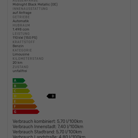
AUSSENFARBE
Midnight Black Metallic (0E)
INNENAUSSTATTUNG
auf Anfrage
GETRIEBE
Automatik
HUBRAUM
1.498 ccm
LEISTUNG
110 kW (150 PS)
KRAFTSTOFF
Benzin
KATEGORIE
Limousine
KILOMETERSTAND
20 km
ZUSTAND
unfallfrei
Verbrauch kombiniert:
5,70 l/100km
Verbrauch Innenstadt:
7,40 l/100km
Verbrauch Stadtrand:
5,70 l/100km
Verbrauch Landstraße:
4,80 l/100km