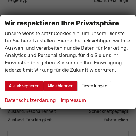
Felgentyp
Leichtmetallfelge
Sonstiges
Wir respektieren Ihre Privatsphäre
Antriebsart
Verbrennungsmotor (ICE)
Unsere Website setzt Cookies ein, um unsere Dienste
Anzahl Sitzplätze
5
für Sie bereitzustellen. Hierbei berücksichtigen wir Ihre
Anzahl Türen
5-türig
Auswahl und verarbeiten nur die Daten für Marketing,
HU/AU neu
vorhanden
Analytics und Personalisierung, für die Sie uns Ihr
Kilometerstand
20
Einverständnis geben. Sie können Ihre Einwilligung
Lackierung
Metallic
jederzeit mit Wirkung für die Zukunft widerrufen.
Leergewicht
1304 kg
Nichtraucher-Fahrzeug
vorhanden
Alle akzeptieren
Alle ablehnen
Einstellungen
Polsterung
Stoff
Datenschutzerklärung
Impressum
Zustand
unfallfrei
Zustand, Beschaffenheit
Scheckheftgepflegt
Zustand, Fahrfähigkeit
fahrtauglich