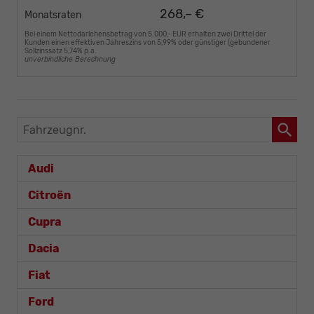
268,– €
Monatsraten
Bei einem Nettodarlehensbetrag von 5.000,- EUR erhalten zwei Drittel der
Kunden einen effektiven Jahreszins von 5,99% oder günstiger (gebundener
Sollzinssatz 5,74% p.a.
unverbindliche Berechnung
Fahrzeugnr.
Audi
Citroën
Cupra
Dacia
Fiat
Ford