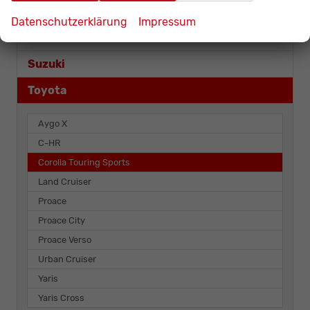
Seat
Datenschutzerklärung
Impressum
Skoda
Suzuki
Toyota
Aygo X
C-HR
Corolla Touring Sports
Land Cruiser
Proace
Proace City
Proace Verso
Urban Cruiser
Yaris
Yaris Cross