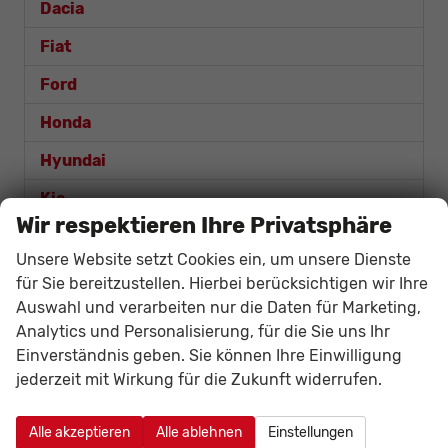
Dacia
Fiat
Ford
Honda
Hyundai
Kia
Wir respektieren Ihre Privatsphäre
Mazda
Unsere Website setzt Cookies ein, um unsere Dienste
Mercedes-Benz
für Sie bereitzustellen. Hierbei berücksichtigen wir Ihre
Auswahl und verarbeiten nur die Daten für Marketing,
MG
Analytics und Personalisierung, für die Sie uns Ihr
Nissan
Einverständnis geben. Sie können Ihre Einwilligung
jederzeit mit Wirkung für die Zukunft widerrufen.
Opel
Renault
Alle akzeptieren
Alle ablehnen
Einstellungen