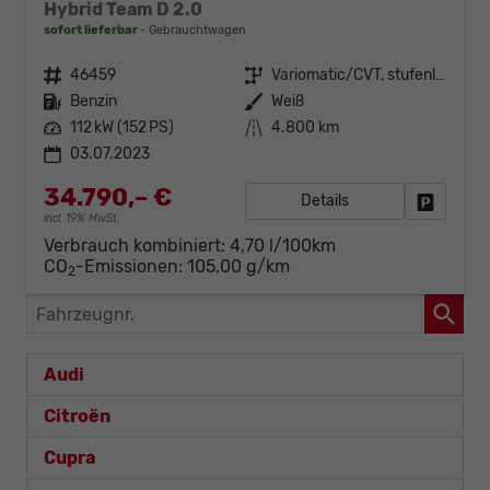
Hybrid Team D 2.0
sofort lieferbar
Gebrauchtwagen
Fahrzeugnr.
46459
Getriebe
Variomatic/CVT, stufenlos
Kraftstoff
Benzin
Außenfarbe
Weiß
Leistung
112 kW (152 PS)
Kilometerstand
4.800 km
03.07.2023
34.790,– €
Details
Fahrzeug
incl. 19% MwSt.
Verbrauch kombiniert:
4,70 l/100km
CO
-Emissionen:
105,00 g/km
2
Fahrzeugnr.
Audi
Citroën
Cupra