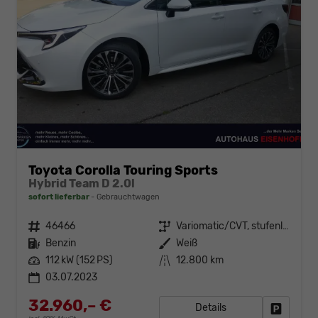
Toyota Corolla Touring Sports
Hybrid Team D 2.0l
sofort lieferbar
Gebrauchtwagen
Fahrzeugnr.
46466
Getriebe
Variomatic/CVT, stufenlos
Kraftstoff
Benzin
Außenfarbe
Weiß
Leistung
112 kW (152 PS)
Kilometerstand
12.800 km
03.07.2023
32.960,– €
Details
Fahrzeug