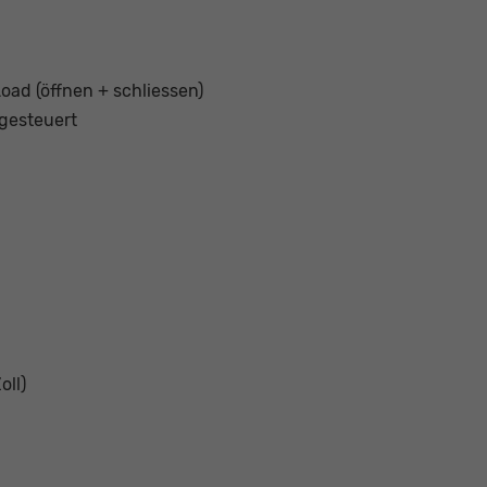
oad (öffnen + schliessen)
rgesteuert
oll)