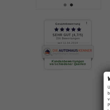
U
b
v
P