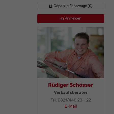
Geparkte Fahrzeuge (
0
)
Anmelden
as Mohr
Rüdiger Schösser
leitung, KFZ-
Verkaufsberater
ker-Meister
Tel. 0821/440 20 - 22
1/440 20 - 32
E-Mail
E-Mail