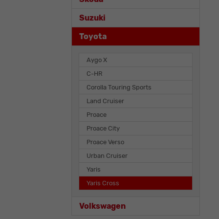
Suzuki
Toyota
Aygo X
C-HR
Corolla Touring Sports
Land Cruiser
Proace
Proace City
Proace Verso
Urban Cruiser
Yaris
Yaris Cross
Volkswagen