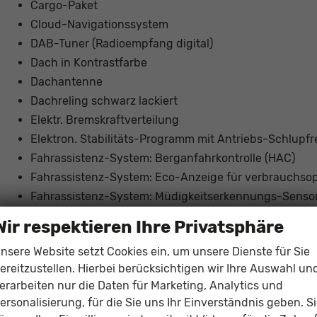
Cargo-Paket
Cloud-Navigationssystem
DAB-Tuner (Radioempfang digital)
Dach in Kontrastfarbe
Dachantenne
Dachreling schwarz lackiert
Elektr. Bremskraftverteilung
Elektron. Stabilitäts-Programm mit Antriebs-Schlupf
Fahrassistenz-System: Berganfahrkontrolle (HAC)
Fahrassistenz-System: Eco-Anzeige für verbrauchsop
Fahrassistenz-System: Müdigkeitserkennungs-Senso
Fahrassistenz-System: Pre-Collision-System (PCS)
Wir respektieren Ihre Privatsphäre
Fahrassistenz-System: Rückfahr-Assistent mit autom
nsere Website setzt Cookies ein, um unsere Dienste für Sie
Fahrassistenz-System: Sicherheitssystem Toyota Conn
ereitzustellen. Hierbei berücksichtigen wir Ihre Auswahl un
Fahrassistenz-System: Spurhalteassistent (LDA)
erarbeiten nur die Daten für Marketing, Analytics und
Fahrassistenz-System: Spurwechselassistent
ersonalisierung, für die Sie uns Ihr Einverständnis geben. S
Fahrassistenz-System: Totwinkel-Assistent (BLIS)