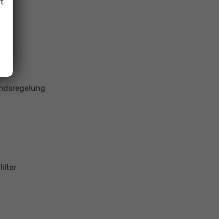
t
SA)
andsregelung
ilter