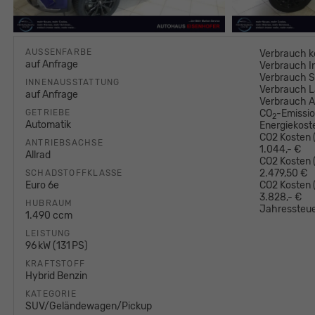
AUSSENFARBE
Verbrauch k
auf Anfrage
Verbrauch I
Verbrauch S
INNENAUSSTATTUNG
Verbrauch L
auf Anfrage
Verbrauch 
GETRIEBE
CO
-Emissi
2
Automatik
Energiekost
CO2 Kosten (
ANTRIEBSACHSE
1.044,- €
Allrad
CO2 Kosten (
2.479,50 €
SCHADSTOFFKLASSE
Euro 6e
CO2 Kosten
3.828,- €
HUBRAUM
Jahressteue
1.490 ccm
LEISTUNG
96 kW (131 PS)
KRAFTSTOFF
Hybrid Benzin
KATEGORIE
SUV/Geländewagen/Pickup