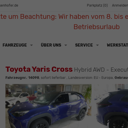
senhofer.de
Parkplatz (
0
)
Anmelde
tte um Beachtung: Wir haben vom 8. bis e
Betriebsurlaub
FAHRZEUGE
ÜBER UNS
SERVICE
WERKSTA
Toyota Yaris Cross
Hybrid AWD - Execu
Fahrzeugnr.
:
14098
,
sofort lieferbar
, Landesversion: EU - Europa,
Gebrau