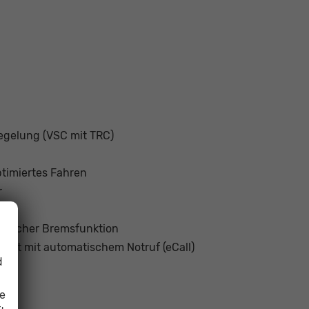
regelung (VSC mit TRC)
timiertes Fahren
r
atischer Bremsfunktion
ect mit automatischem Notruf (eCall)
d
ie