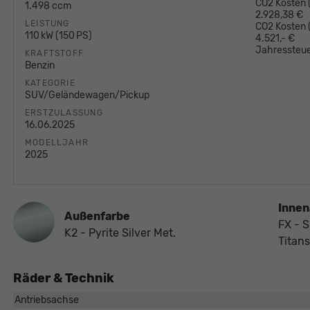
CO2 Kosten (
1.498 ccm
2.928,38 €
LEISTUNG
CO2 Kosten
110 kW (150 PS)
4.521,- €
Jahressteue
KRAFTSTOFF
Benzin
KATEGORIE
SUV/Geländewagen/Pickup
ERSTZULASSUNG
16.06.2025
MODELLJAHR
2025
Innen
Außenfarbe
FX - S
K2 - Pyrite Silver Met.
Titan
Räder & Technik
Antriebsachse