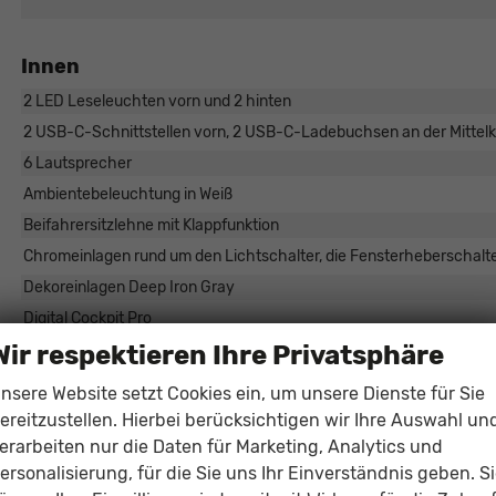
Innen
2 LED Leseleuchten vorn und 2 hinten
2 USB-C-Schnittstellen vorn, 2 USB-C-Ladebuchsen an der Mittelk
6 Lautsprecher
Ambientebeleuchtung in Weiß
Beifahrersitzlehne mit Klappfunktion
Chromeinlagen rund um den Lichtschalter, die Fensterheberschalte
Dekoreinlagen Deep Iron Gray
Digital Cockpit Pro
Wir respektieren Ihre Privatsphäre
Induktiv ladefunktion
Innenspiegel aut. abblendend
nsere Website setzt Cookies ein, um unsere Dienste für Sie
Klimaanlage Climatronic mit 2-Zonen-Temperaturregelung
ereitzustellen. Hierbei berücksichtigen wir Ihre Auswahl un
Lendenwirbelstützen, vorne
erarbeiten nur die Daten für Marketing, Analytics und
ersonalisierung, für die Sie uns Ihr Einverständnis geben. S
Mittelarmlehne, vorne und hinten