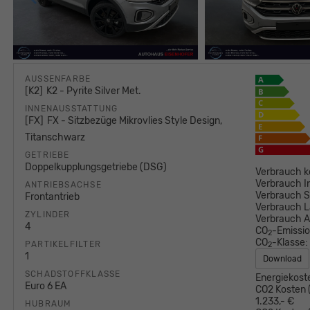
AUSSENFARBE
K2
K2 - Pyrite Silver Met.
INNENAUSSTATTUNG
FX
FX - Sitzbezüge Mikrovlies Style Design,
Titanschwarz
GETRIEBE
Doppelkupplungsgetriebe (DSG)
Verbrauch k
Verbrauch I
ANTRIEBSACHSE
Verbrauch S
Frontantrieb
Verbrauch L
ZYLINDER
Verbrauch 
4
CO
-Emissi
2
CO
-Klasse:
PARTIKELFILTER
2
1
Download
SCHADSTOFFKLASSE
Energiekost
Euro 6 EA
CO2 Kosten (
1.233,- €
HUBRAUM