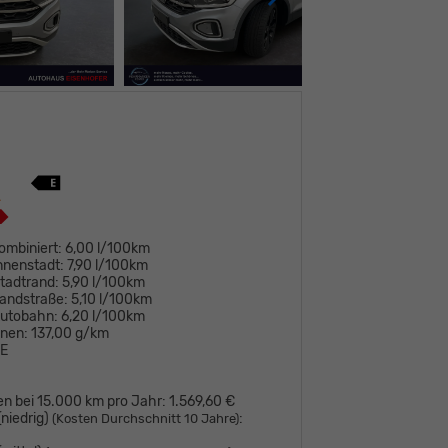
ombiniert:
6,00 l/100km
nnenstadt:
7,90 l/100km
tadtrand:
5,90 l/100km
andstraße:
5,10 l/100km
Autobahn:
6,20 l/100km
onen:
137,00 g/km
E
en bei 15.000 km pro Jahr:
1.569,60 €
niedrig)
:
(Kosten Durchschnitt 10 Jahre)