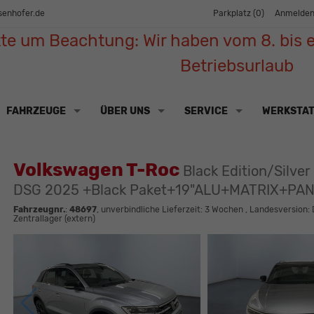
senhofer.de
Parkplatz (
0
)
Anmelde
tte um Beachtung: Wir haben vom 8. bis e
Betriebsurlaub
FAHRZEUGE
ÜBER UNS
SERVICE
WERKSTA
Volkswagen T-Roc
Black Edition/Silver
DSG 2025 +Black Paket+19"ALU+MATRIX+PA
Fahrzeugnr.
:
48697
, unverbindliche Lieferzeit:
3 Wochen
, Landesversion:
Zentrallager (extern)