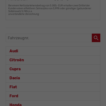
Bei einem Nettodarlehensbetrag von 5.000,- EUR erhalten zwei Drittel der
Kunden einen effektiven Jahreszins von 5,99% oder günstiger (gebundener
Sollzinssatz 5,74% p.a.
unverbindliche Berechnung
Fahrzeugnr.
Audi
Citroën
Cupra
Dacia
Fiat
Ford
Honda