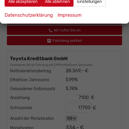
Alle akzeptieren
Alle ablehnen
Einstellungen
incl. 19% MwSt., den Kosten für Überführung und Zulassungspapieren
Datenschutzerklärung
Impressum
Fahrzeug bestellen
Wir rufen Sie an
Fahrzeug parken
Toyota Kreditbank GmbH
Finanzieren Sie Ihr Fahrzeug mit 5,99% effektivem Jahreszins.
28.369,– €
Nettodarlehensbetrag
5,99%
Effektiver Jahreszins
5,74%
Gebundener Sollzinssatz
€
Anzahlung
€
Schlussrate
Anzahl der Monatsraten
334,– €
Monatsraten