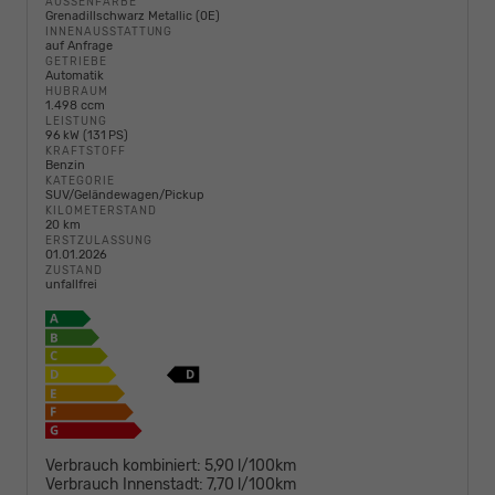
AUSSENFARBE
Grenadillschwarz Metallic (0E)
INNENAUSSTATTUNG
auf Anfrage
GETRIEBE
Automatik
HUBRAUM
1.498 ccm
LEISTUNG
96 kW (131 PS)
KRAFTSTOFF
Benzin
KATEGORIE
SUV/Geländewagen/Pickup
KILOMETERSTAND
20 km
ERSTZULASSUNG
01.01.2026
ZUSTAND
unfallfrei
Verbrauch kombiniert:
5,90 l/100km
Verbrauch Innenstadt:
7,70 l/100km