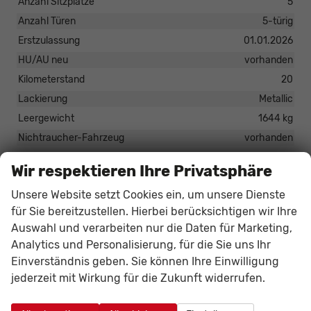
Anzahl Sitzplätze
5
Anzahl Türen
5-türig
Erstzulassung
01.01.2026
HU/AU neu
vorhanden
Kilometerstand
20
Lackierung
Metallic
Leergewicht
1644 kg
Nichtraucher-Fahrzeug
vorhanden
Polsterung
Stoff
Wir respektieren Ihre Privatsphäre
Tageszulassung
vorhanden
Unsere Website setzt Cookies ein, um unsere Dienste
Zustand
unfallfrei
für Sie bereitzustellen. Hierbei berücksichtigen wir Ihre
Zustand, Beschaffenheit
Scheckheftgepflegt
Auswahl und verarbeiten nur die Daten für Marketing,
Zustand, Fahrfähigkeit
fahrtauglich
Analytics und Personalisierung, für die Sie uns Ihr
Einverständnis geben. Sie können Ihre Einwilligung
jederzeit mit Wirkung für die Zukunft widerrufen.
37.271,– €
35.469,– €
Gesamtpreis