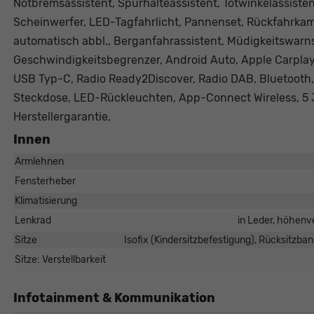
Notbremsassistent, Spurhalteassistent, Totwinkelassist
Scheinwerfer, LED-Tagfahrlicht, Pannenset, Rückfahrkam
automatisch abbl., Berganfahrassistent, Müdigkeitswarn
Geschwindigkeitsbegrenzer, Android Auto, Apple Carplay
USB Typ-C, Radio Ready2Discover, Radio DAB, Bluetooth,
Steckdose, LED-Rückleuchten, App-Connect Wireless, 5 
Herstellergarantie,
Innen
Armlehnen
Fensterheber
Klimatisierung
Lenkrad
in Leder, höhenve
Sitze
Isofix (Kindersitzbefestigung), Rücksitzbank
Sitze: Verstellbarkeit
Infotainment & Kommunikation