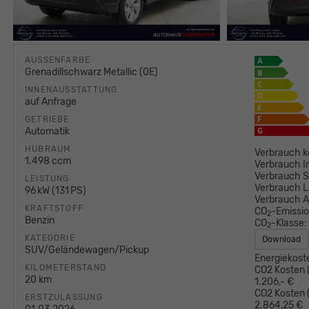
AUSSENFARBE
Grenadillschwarz Metallic (0E)
INNENAUSSTATTUNG
auf Anfrage
GETRIEBE
Automatik
HUBRAUM
Verbrauch k
1.498 ccm
Verbrauch I
Verbrauch S
LEISTUNG
Verbrauch L
96 kW (131 PS)
Verbrauch 
KRAFTSTOFF
CO
-Emissi
2
Benzin
CO
-Klasse:
2
KATEGORIE
Download
SUV/Geländewagen/Pickup
Energiekost
KILOMETERSTAND
CO2 Kosten (
20 km
1.206,- €
CO2 Kosten (
ERSTZULASSUNG
2.864,25 €