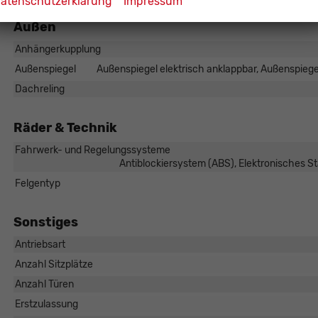
atenschutzerklärung
Impressum
Außen
Anhängerkupplung
Außenspiegel
Außenspiegel elektrisch anklappbar, Außenspiegel
Dachreling
Räder & Technik
Fahrwerk- und Regelungssysteme
Antiblockiersystem (ABS), Elektronisches S
Felgentyp
Sonstiges
Antriebsart
Anzahl Sitzplätze
Anzahl Türen
Erstzulassung