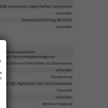
o DAB, Android Auto, Apple CarPlay, Touchscreen
vorhanden
Freisprecheinrichtung, Bluetooth
vorhanden
nt, Spurhalteassistent,
fsystem, Geschwindigkeitsbegrenzer
d
, Park Distance Control hinten, Rückfahrkamera
vorhanden
ie
Servolenkung
t
rfer, LED-Tagfahrlicht, Voll-LED Scheinwerfer
Pannenkit
vorhanden
Zentralverriegelung