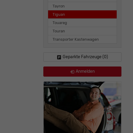
Tayron
Tiguan
Touareg
Touran
Transporter Kastenwagen
Geparkte Fahrzeuge (
0
)
Anmelden