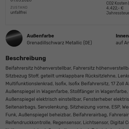
01.03.2026
CO2 Kosten
ZUSTAND
4.422,- €
unfallfrei
Jahressteue
Außenfarbe
Innen
Grenadillschwarz Metallic (0E)
auf A
Beschreibung
Beifahrersitz höhenverstellbar, Fahrersitz höhenverstellb
Sitzbezug Stoff, geteilt umklappbare Rücksitzlehne, Lenk
Multifunktionslenkrad, Isofix, Isofix Beifahrersitz, 17 Zoll
Außenspiegel in Wagenfarbe, Stoßfänger in Wagenfarbe, 
Außenspiegel elektrisch einstellbar, Fensterheber elektri
Seitenairbags, Servolenkung, Sitzheizung vorne, ESP, We
Funk, Außenspiegel beheizbar, Beifahrerairbag, Fahrerairb
Reifendruckkontrolle, Regensensor, Lichtsensor, Digita