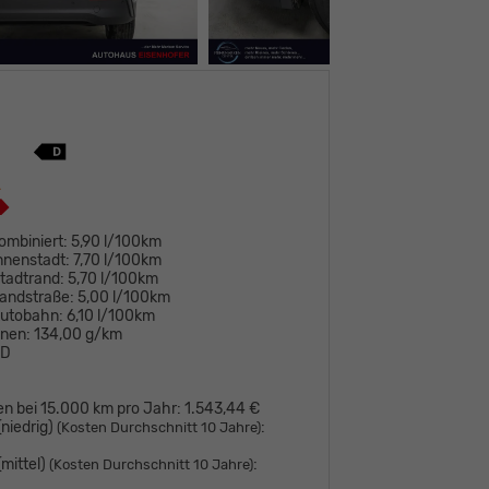
ombiniert:
5,90 l/100km
nnenstadt:
7,70 l/100km
tadtrand:
5,70 l/100km
andstraße:
5,00 l/100km
Autobahn:
6,10 l/100km
onen:
134,00 g/km
D
en bei 15.000 km pro Jahr:
1.543,44 €
niedrig)
:
(Kosten Durchschnitt 10 Jahre)
mittel)
:
(Kosten Durchschnitt 10 Jahre)