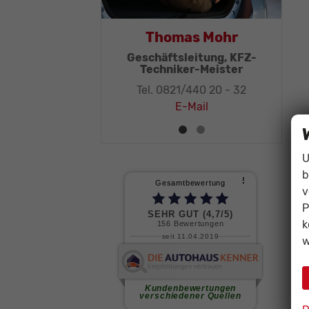
Thomas Mohr
Geschäftsleitung, KFZ-
Techniker-Meister
Tel. 0821/440 20 - 32
E-Mail
U
b
v
P
k
w