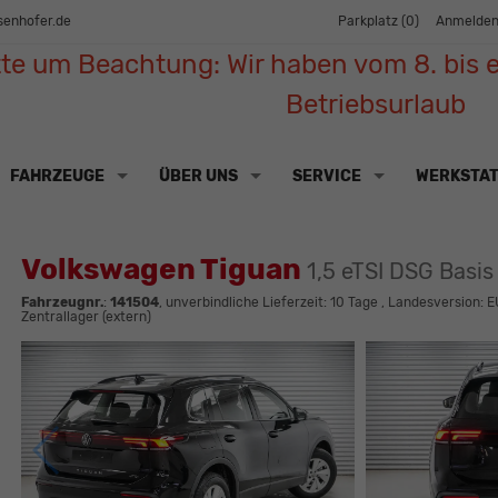
senhofer.de
Parkplatz (
0
)
Anmelde
tte um Beachtung: Wir haben vom 8. bis e
Betriebsurlaub
FAHRZEUGE
ÜBER UNS
SERVICE
WERKSTA
Volkswagen Tiguan
1,5 eTSI DSG Basi
Fahrzeugnr.
:
141504
, unverbindliche Lieferzeit:
10 Tage
, Landesversion: E
Zentrallager (extern)