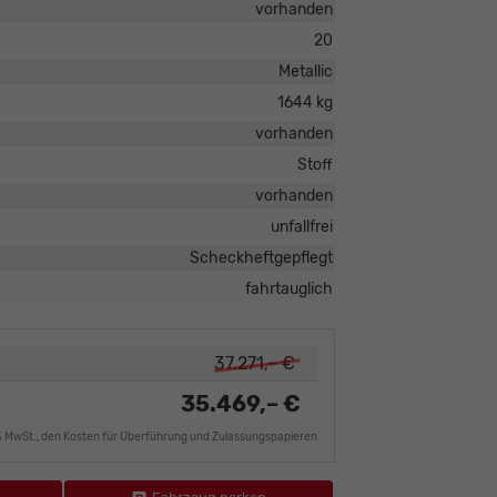
vorhanden
20
Metallic
1644 kg
vorhanden
Stoff
vorhanden
unfallfrei
Scheckheftgepflegt
fahrtauglich
37.271,– €
35.469,– €
9% MwSt., den Kosten für Überführung und Zulassungspapieren