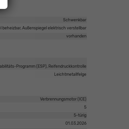
Schwenkbar
 beheizbar, Außenspiegel elektrisch verstellbar
vorhanden
tabilitäts-Programm (ESP), Reifendruckkontrolle
Leichtmetallfelge
Verbrennungsmotor (ICE)
5
5-türig
01.03.2026