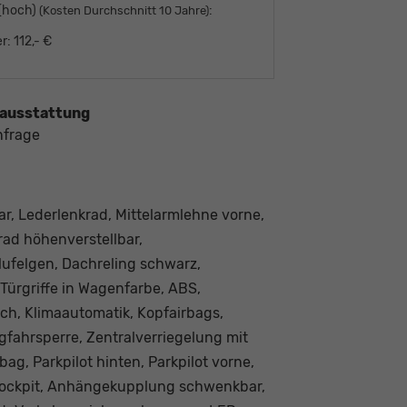
 (hoch)
:
(Kosten Durchschnitt 10 Jahre)
r:
112,- €
ausstattung
nfrage
ar, Lederlenkrad, Mittelarmlehne vorne,
rad höhenverstellbar,
 Alufelgen, Dachreling schwarz,
Türgriffe in Wagenfarbe, ABS,
sch, Klimaautomatik, Kopfairbags,
gfahrsperre, Zentralverriegelung mit
ag, Parkpilot hinten, Parkpilot vorne,
l Cockpit, Anhängekupplung schwenkbar,