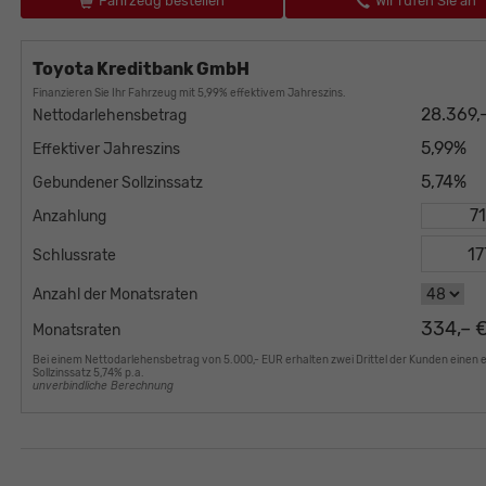
Fahrzeug bestellen
Wir rufen Sie an
Toyota Kreditbank GmbH
Finanzieren Sie Ihr Fahrzeug mit 5,99% effektivem Jahreszins.
28.369,
Nettodarlehensbetrag
5,99%
Effektiver Jahreszins
5,74%
Gebundener Sollzinssatz
Anzahlung
Schlussrate
Anzahl der Monatsraten
334,– 
Monatsraten
Bei einem Nettodarlehensbetrag von 5.000,- EUR erhalten zwei Drittel der Kunden einen 
Sollzinssatz 5,74% p.a.
unverbindliche Berechnung