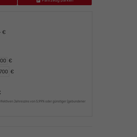
Fahrzeug parken
– €
€
€
€
effektiven Jahreszins von 5,99% oder günstiger (gebundener