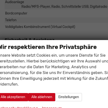
Audioanlage
Radio/MP3-Player, Radio, Schnittstelle USB, Digitalradi
Rüdiger Schösser
Bordcomputer
Verkaufsberater
Telefon
Volldigitales Kombiinstrument (Virtual Cockpit)
Tel. 0821/440 20 - 22
E-Mail
Sicherheit & Assistenz
Wir respektieren Ihre Privatsphäre
Assistenzsysteme
Regensensor, Notbremsassistent (City-Safety), Berganfahrassiste
nsere Website setzt Cookies ein, um unsere Dienste für Sie
Verkehrzeichenerkennung, Müdigkeitserkennungs-Sensor, Notru
ereitzustellen. Hierbei berücksichtigen wir Ihre Auswahl un
Einparkhilfe
Park Distance Control vorne
erarbeiten nur die Daten für Marketing, Analytics und
Innenspiegel automatisch abblendend
ersonalisierung, für die Sie uns Ihr Einverständnis geben. S
Lenkung
önnen Ihre Einwilligung jederzeit mit Wirkung für die Zukunf
Lichttechnik
Lichtsensor, LED-Scheinwe
iderrufen.
Pannenhilfe
Alle akzeptieren
Alle ablehnen
Einstellungen
Start/Stop-Automatik
Zentralverriegelung