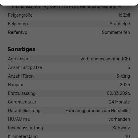
Elektronisches Stabilitäts-Programm (ESP),
Traktionskontrolle (ASR/CTS/ETS), Reifendruckkontrolle
Felgengröße
16 Zoll
Felgentyp
Stahlfelge
Reifentyp
Sommerreifen
Sonstiges
Antriebsart
Verbrennungsmotor (ICE)
Anzahl Sitzplätze
5
Anzahl Türen
5-türig
Baujahr
2025
Erstzulassung
02.03.2026
Garantiedauer
24 Monate
Garantieleistung
Fahrzeuggarantie vom Hersteller
HU/AU neu
vorhanden
Innenausstattung
Schwarz
Kilometerstand
10