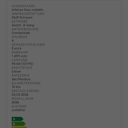
AUSSENFARBE
Artense Grau metallic
INNENAUSSTATTUNG
Stoff Schwarz
GETRIEBE
Autom. 8-Gang
ANTRIEBSACHSE
Frontantrieb
ZYLINDER
4
SCHADSTOFFKLASSE
Euro 6
HUBRAUM
1.499 ccm
LEISTUNG
96 kW (131 PS)
KRAFTSTOFF
Diesel
KATEGORIE
Van/Minibus
KILOMETERSTAND
10 km
ERSTZULASSUNG
02.03.2026
MODELLJAHR
2026
ZUSTAND
unfallfrei