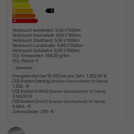
Verbrauch kombiniert:
5,60 l/100km
Verbrauch Innenstadt:
6,90 l/100km
Verbrauch Stadtrand:
5,50 l/100km
Verbrauch Landstraße:
4,80 l/100km
Verbrauch Autobahn:
6,00 l/100km
CO
-Emissionen:
148,00 g/km
2
CO
-Klasse:
E
2
Download
Energiekosten bei 15.000 km pro Jahr:
1.352,40 €
CO2 Kosten (niedrig)
:
(Kosten Durchschnitt 10 Jahre)
1.332,- €
CO2 Kosten (mittel)
:
(Kosten Durchschnitt 10 Jahre)
3.163,50 €
CO2 Kosten (hoch)
:
(Kosten Durchschnitt 10 Jahre)
4.884,- €
Jahressteuer:
259,- €