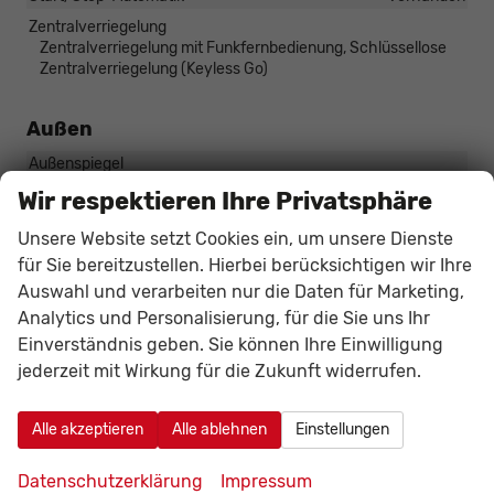
Zentralverriegelung
Zentralverriegelung mit Funkfernbedienung, Schlüssellose
Zentralverriegelung (Keyless Go)
Außen
Außenspiegel
Außenspiegel beheizbar, Außenspiegel elektrisch verstellbar
Wir respektieren Ihre Privatsphäre
Herstellerpaket
Winter-Paket
Unsere Website setzt Cookies ein, um unsere Dienste
Scheiben, Verglasung
Getönte Scheiben
für Sie bereitzustellen. Hierbei berücksichtigen wir Ihre
Schiebetür
Auswahl und verarbeiten nur die Daten für Marketing,
Schiebetür links, Schiebetür rechts, Schiebetüren beidseitig
Analytics und Personalisierung, für die Sie uns Ihr
Einverständnis geben. Sie können Ihre Einwilligung
Räder & Technik
jederzeit mit Wirkung für die Zukunft widerrufen.
Antriebsachse
Frontantrieb
Bremsen
Elektronische Parkbremse
Alle akzeptieren
Alle ablehnen
Einstellungen
Fahrwerk- und Regelungssysteme
Antiblockiersystem (ABS), Antischlupfregelung (ASR),
Datenschutzerklärung
Impressum