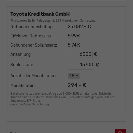
Toyota Kreditbank GmbH
Finanzieren Sie Ihr Fahrzeug mit 5,99% effektivem Jahreszins.
25.082,– €
Nettodarlehensbetrag
5,99%
Effektiver Jahreszins
5,74%
Gebundener Sollzinssatz
€
Anzahlung
€
Schlussrate
Anzahl der Monatsraten
294,– €
Monatsraten
Bei einem Nettodarlehensbetrag von 5.000,- EUR erhalten zwei Drittel der
Kunden einen effektiven Jahreszins von 5,99% oder günstiger (gebundener
Sollzinssatz 5,74% p.a.
unverbindliche Berechnung
Fahrzeugnr.