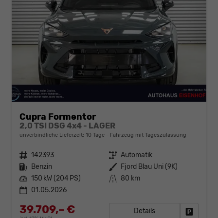
Cupra Formentor
2,0 TSI DSG 4x4 - LAGER
unverbindliche Lieferzeit:
10 Tage
Fahrzeug mit Tageszulassung
Fahrzeugnr.
142393
Getriebe
Automatik
Kraftstoff
Benzin
Außenfarbe
Fjord Blau Uni (9K)
Leistung
150 kW (204 PS)
Kilometerstand
80 km
01.05.2026
39.709,– €
Details
Fahrzeug