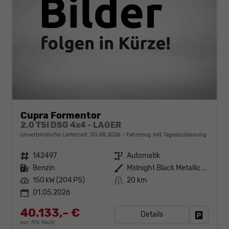
Cupra Formentor
2,0 TSI DSG 4x4 - LAGER
unverbindliche Lieferzeit:
30.08.2026
Fahrzeug mit Tageszulassung
Fahrzeugnr.
142497
Getriebe
Automatik
Kraftstoff
Benzin
Außenfarbe
Midnight Black Metallic (0E)
Leistung
150 kW (204 PS)
Kilometerstand
20 km
01.05.2026
40.133,– €
Details
Fahrzeug
incl. 19% MwSt.