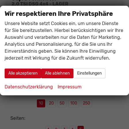
2,0 TSI DSG 4x4 - LAGER
unverbindliche Lieferzeit:
30.08.2026
Fahrzeug mit Tageszulassung
Wir respektieren Ihre Privatsphäre
Fahrzeugnr.
142498
Getriebe
Automatik
Unsere Website setzt Cookies ein, um unsere Dienste
Kraftstoff
Benzin
Außenfarbe
Magnetic Grau Metallic (S7)
für Sie bereitzustellen. Hierbei berücksichtigen wir Ihre
Leistung
150 kW (204 PS)
Kilometerstand
20 km
Auswahl und verarbeiten nur die Daten für Marketing,
01.05.2026
Analytics und Personalisierung, für die Sie uns Ihr
Einverständnis geben. Sie können Ihre Einwilligung
40.133,– €
Details
Fahrzeug
jederzeit mit Wirkung für die Zukunft widerrufen.
incl. 19% MwSt.
Verbrauch kombiniert:
7,70 l/100km
CO
-Klasse:
F
2
Alle akzeptieren
Alle ablehnen
Einstellungen
CO
-Emissionen:
174,00 g/km
2
Datenschutzerklärung
Impressum
Datensätze pro Seite:
10
20
50
100
250
Seiten: