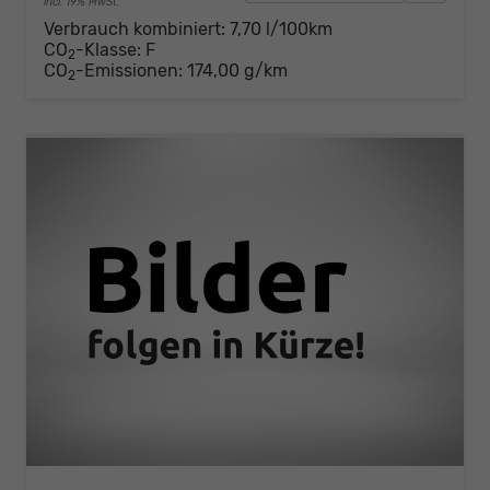
incl. 19% MwSt.
Verbrauch kombiniert:
7,70 l/100km
CO
-Klasse:
F
2
CO
-Emissionen:
174,00 g/km
2