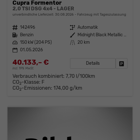
Cupra Formentor
2,0 TSI DSG 4x4 - LAGER
unverbindliche Lieferzeit:
30.08.2026
Fahrzeug mit Tageszulassung
Fahrzeugnr.
142496
Getriebe
Automatik
Kraftstoff
Benzin
Außenfarbe
Midnight Black Metallic (0E)
Leistung
150 kW (204 PS)
Kilometerstand
20 km
01.05.2026
40.133,– €
Details
Fahrzeug
incl. 19% MwSt.
Verbrauch kombiniert:
7,70 l/100km
CO
-Klasse:
F
2
CO
-Emissionen:
174,00 g/km
2