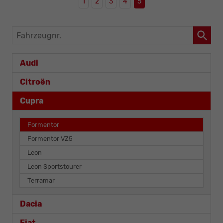
1
2
3
4
5
Fahrzeugnr.
Audi
Citroën
Cupra
Formentor
Formentor VZ5
Leon
Leon Sportstourer
Terramar
Dacia
Fiat