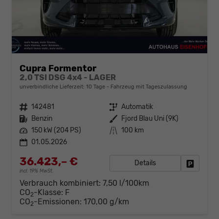
Cupra Formentor
2,0 TSI DSG 4x4 - LAGER
unverbindliche Lieferzeit:
10 Tage
Fahrzeug mit Tageszulassung
Fahrzeugnr.
142481
Getriebe
Automatik
Kraftstoff
Benzin
Außenfarbe
Fjord Blau Uni (9K)
Leistung
150 kW (204 PS)
Kilometerstand
100 km
01.05.2026
36.423,– €
Details
Fahrzeug
incl. 19% MwSt.
Verbrauch kombiniert:
7,50 l/100km
CO
-Klasse:
F
2
CO
-Emissionen:
170,00 g/km
2