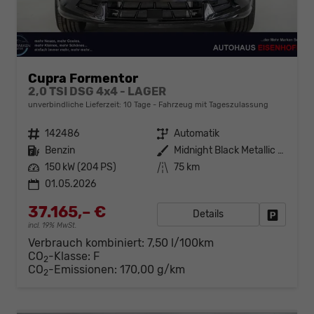
Cupra Formentor
2,0 TSI DSG 4x4 - LAGER
unverbindliche Lieferzeit:
10 Tage
Fahrzeug mit Tageszulassung
Fahrzeugnr.
142486
Getriebe
Automatik
Kraftstoff
Benzin
Außenfarbe
Midnight Black Metallic (0E)
Leistung
150 kW (204 PS)
Kilometerstand
75 km
01.05.2026
37.165,– €
Details
Fahrzeug
incl. 19% MwSt.
Verbrauch kombiniert:
7,50 l/100km
CO
-Klasse:
F
2
CO
-Emissionen:
170,00 g/km
2