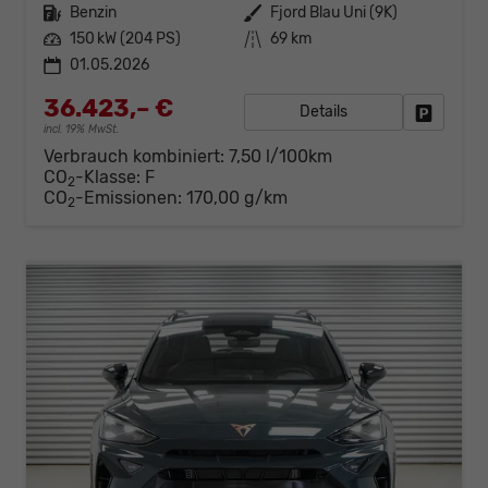
Kraftstoff
Benzin
Außenfarbe
Fjord Blau Uni (9K)
Leistung
150 kW (204 PS)
Kilometerstand
69 km
01.05.2026
36.423,– €
Details
Fahrzeug
incl. 19% MwSt.
Verbrauch kombiniert:
7,50 l/100km
CO
-Klasse:
F
2
CO
-Emissionen:
170,00 g/km
2