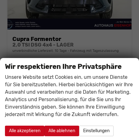
Cupra Formentor
2,0 TSI DSG 4x4 - LAGER
unverbindliche Lieferzeit:
10 Tage
Fahrzeug mit Tageszulassung
Fahrzeugnr.
142483
Getriebe
Automatik
Wir respektieren Ihre Privatsphäre
Kraftstoff
Benzin
Außenfarbe
Fjord Blau Uni (9K)
Unsere Website setzt Cookies ein, um unsere Dienste
Leistung
150 kW (204 PS)
Kilometerstand
70 km
für Sie bereitzustellen. Hierbei berücksichtigen wir Ihre
01.05.2026
Auswahl und verarbeiten nur die Daten für Marketing,
36.423,– €
Details
Analytics und Personalisierung, für die Sie uns Ihr
Fahrzeug
incl. 19% MwSt.
Einverständnis geben. Sie können Ihre Einwilligung
Verbrauch kombiniert:
7,50 l/100km
jederzeit mit Wirkung für die Zukunft widerrufen.
CO
-Klasse:
F
2
CO
-Emissionen:
170,00 g/km
2
Alle akzeptieren
Alle ablehnen
Einstellungen