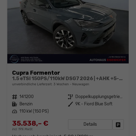
Cupra Formentor
1.5 eTSI 150PS/110kW DSG7 2026 | +AHK +5-Jahre Erw. Garantie +NAVI +UPGRADE-Paket
unverbindliche Lieferzeit:
3 Wochen
Neuwagen
Fahrzeugnr.
141200
Getriebe
Doppelkupplungsgetriebe (DSG)
Kraftstoff
Benzin
Außenfarbe
9K - Fiord Blue Soft
Leistung
110 kW (150 PS)
35.538,– €
Details
Fahrzeug
incl. 19% MwSt.