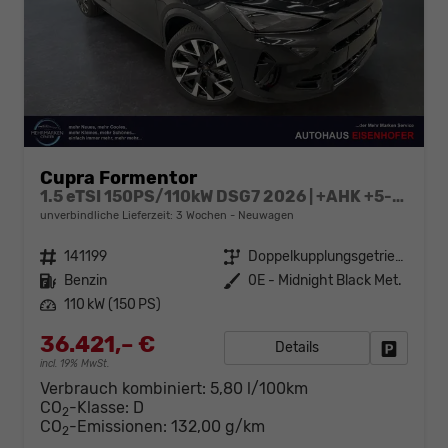
Cupra Formentor
1.5 eTSI 150PS/110kW DSG7 2026 | +AHK +5-Jahre Erw. Garantie +NAVI +UPGRADE-Paket
unverbindliche Lieferzeit:
3 Wochen
Neuwagen
Fahrzeugnr.
141199
Getriebe
Doppelkupplungsgetriebe (DSG)
Kraftstoff
Benzin
Außenfarbe
0E - Midnight Black Met.
Leistung
110 kW (150 PS)
36.421,– €
Details
Fahrzeug
incl. 19% MwSt.
Verbrauch kombiniert:
5,80 l/100km
CO
-Klasse:
D
2
CO
-Emissionen:
132,00 g/km
2