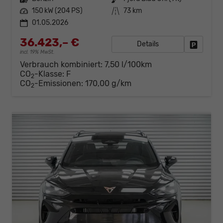
Leistung
150 kW (204 PS)
Kilometerstand
73 km
01.05.2026
36.423,– €
Details
Fahrzeug
incl. 19% MwSt.
Verbrauch kombiniert:
7,50 l/100km
CO
-Klasse:
F
2
CO
-Emissionen:
170,00 g/km
2