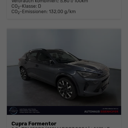
Verbrauch kombiniert:
5,80 l/100km
CO
-Klasse:
D
2
CO
-Emissionen:
132,00 g/km
2
Cupra Formentor