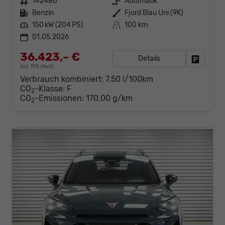
Fahrzeugnr.
142480
Getriebe
Automatik
Kraftstoff
Benzin
Außenfarbe
Fjord Blau Uni (9K)
Leistung
150 kW (204 PS)
Kilometerstand
100 km
01.05.2026
36.423,– €
Details
Fahrzeug
incl. 19% MwSt.
Verbrauch kombiniert:
7,50 l/100km
CO
-Klasse:
F
2
CO
-Emissionen:
170,00 g/km
2