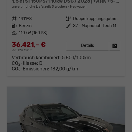
1.5 eTSI 150PS/110kW DSG7 2026 | +AHK +5-Jahre Erw. Garantie +NAVI +UPGRADE-Paket
unverbindliche Lieferzeit:
3 Wochen
Neuwagen
Fahrzeugnr.
141198
Getriebe
Doppelkupplungsgetriebe (DSG)
Kraftstoff
Benzin
Außenfarbe
S7 - Magnetich Tech Met.
Leistung
110 kW (150 PS)
36.421,– €
Details
Fahrzeug
incl. 19% MwSt.
Verbrauch kombiniert:
5,80 l/100km
CO
-Klasse:
D
2
CO
-Emissionen:
132,00 g/km
2