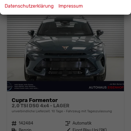
Datenschutzerklärung
Impressum
Cupra Formentor
2,0 TSI DSG 4x4 - LAGER
unverbindliche Lieferzeit:
10 Tage
Fahrzeug mit Tageszulassung
Fahrzeugnr.
142484
Getriebe
Automatik
Kraftstoff
Benzin
Außenfarbe
Fjord Blau Uni (9K)