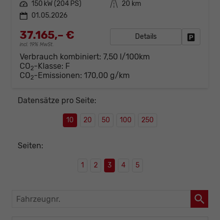
Leistung
150 kW (204 PS)
Kilometerstand
20 km
01.05.2026
37.165,– €
Details
Fahrzeug
incl. 19% MwSt.
Verbrauch kombiniert:
7,50 l/100km
CO
-Klasse:
F
2
CO
-Emissionen:
170,00 g/km
2
Datensätze pro Seite:
10
20
50
100
250
Seiten:
1
2
3
4
5
Fahrzeugnr.