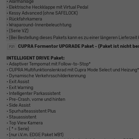
• Alarmanlage
• Elektrische Heckklappe mit Virtual Pedal
• Kessy Advanced (ohne SAFELOCK)
• Rückfahrkamera
• Wraparound-Innenbeleuchtung
• (Serie VZ)
• (Bei Bestellung dieses Pakets kann es zu einer längeren Lieferze
CUPRA Formentor UPGRADE Paket - (Paket ist nicht bes
P21
INTELLIGENT DRIVE Paket:
• Adaptiver Tempomat mit Follow-to-Stop*
• CUPRA Multifunktionslenkrad mit Cupra Mode Select und Heizung*
• Dynamische Verkehrsschilderkennung
• Exit Assist
• Exit Warning
• Intelligenter Parkassistent
• Pre-Crash, vorne und hinten
• Side Assist
• Spurhalteassistent Plus
• Stauassistent
• Top View Kamera
• ( * = Serie)
• (nur i.V.m. EDGE Paket WB1)