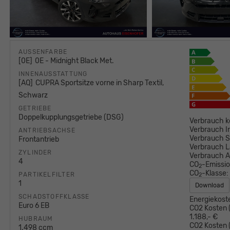
AUSSENFARBE
0E
0E - Midnight Black Met.
INNENAUSSTATTUNG
AQ
CUPRA Sportsitze vorne in Sharp Textil,
Schwarz
GETRIEBE
Doppelkupplungsgetriebe (DSG)
Verbrauch k
Verbrauch I
ANTRIEBSACHSE
Verbrauch S
Frontantrieb
Verbrauch L
ZYLINDER
Verbrauch 
4
CO
-Emissi
2
CO
-Klasse:
PARTIKELFILTER
2
1
Download
SCHADSTOFFKLASSE
Energiekost
Euro 6 EB
CO2 Kosten (
1.188,- €
HUBRAUM
CO2 Kosten (
1.498 ccm