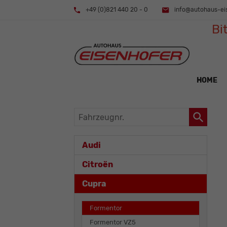
+49 (0)821 440 20 - 0
info@autohaus-ei
Bi
HOME
Fahrzeugnr.
Audi
Citroën
Cupra
Formentor
Formentor VZ5