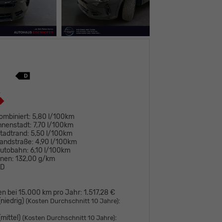
ombiniert:
5,80 l/100km
nnenstadt:
7,70 l/100km
tadtrand:
5,50 l/100km
andstraße:
4,90 l/100km
Autobahn:
6,10 l/100km
onen:
132,00 g/km
D
en bei 15.000 km pro Jahr:
1.517,28 €
niedrig)
:
(Kosten Durchschnitt 10 Jahre)
mittel)
:
(Kosten Durchschnitt 10 Jahre)