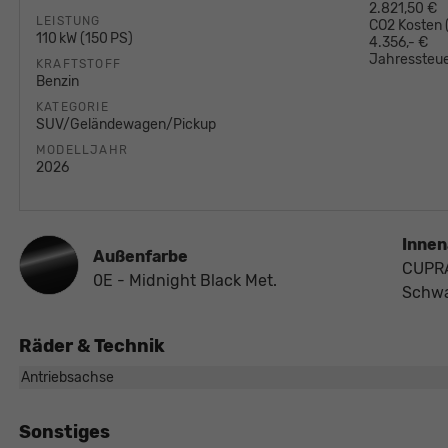
2.821,50 €
LEISTUNG
CO2 Kosten
110 kW (150 PS)
4.356,- €
Jahressteue
KRAFTSTOFF
Benzin
KATEGORIE
SUV/Geländewagen/Pickup
MODELLJAHR
2026
Innen
Außenfarbe
CUPRA 
0E - Midnight Black Met.
Schw
Räder & Technik
Antriebsachse
Sonstiges