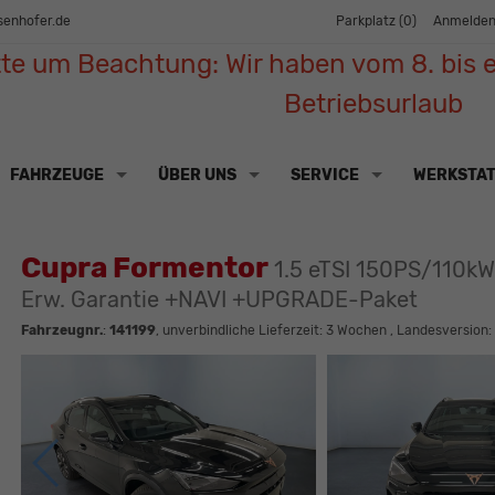
senhofer.de
Parkplatz (
0
)
Anmelde
tte um Beachtung: Wir haben vom 8. bis e
Betriebsurlaub
FAHRZEUGE
ÜBER UNS
SERVICE
WERKSTA
Cupra Formentor
1.5 eTSI 150PS/110k
Erw. Garantie +NAVI +UPGRADE-Paket
Fahrzeugnr.
:
141199
, unverbindliche Lieferzeit:
3 Wochen
, Landesversion: