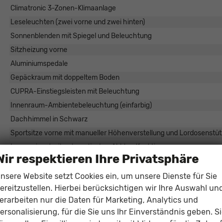
Climatronic 3-Zonen-Klimaanlage
Leseleuchten (zwei vorne und zwei hinten)
Sonnenblenden mit Spiegel und Beleuchtung
Sitzheizung vorne
Aluminiumspedale
Gepäckraum mit doppeltem Boden
CUPRA-Einstiegsleisten mit Beleuchtung
Innenraum-Ambientebeleuchtung (einfarbig)
Dachhimmel in Schwarz
Sportsitze vorne mit manueller Höhenverstellung und Lordosenstü
Innenspiegel mit automatischer Abblendfunktion
Wir respektieren Ihre Privatsphäre
Infotainment & Kommunikation
nsere Website setzt Cookies ein, um unsere Dienste für Sie
ereitzustellen. Hierbei berücksichtigen wir Ihre Auswahl un
10-Zoll Digitales Cockpit
erarbeiten nur die Daten für Marketing, Analytics und
12,9-Zoll Infotainmentsystem
ersonalisierung, für die Sie uns Ihr Einverständnis geben. S
4 USB-C-Anschlüsse (2 vorne und 2 hinten)