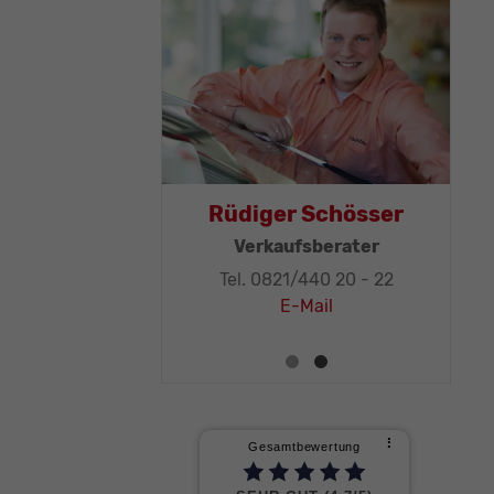
as Mohr
Rüdiger Schösser
leitung, KFZ-
Verkaufsberater
ker-Meister
Tel. 0821/440 20 - 22
1/440 20 - 32
E-Mail
E-Mail