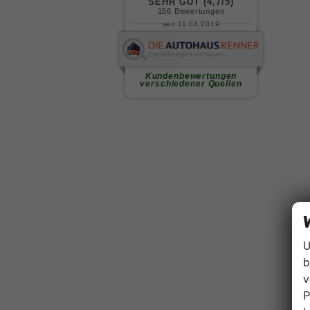
U
b
v
P