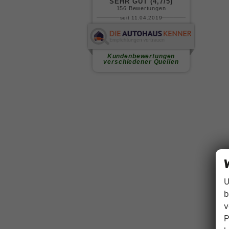
U
b
v
P