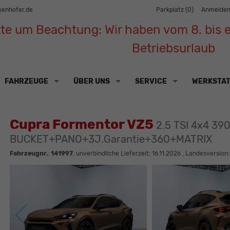
senhofer.de
Parkplatz (
0
)
Anmelde
tte um Beachtung: Wir haben vom 8. bis e
Betriebsurlaub
FAHRZEUGE
ÜBER UNS
SERVICE
WERKSTA
Cupra Formentor VZ5
2.5 TSI 4x4 3
BUCKET+PANO+3J.Garantie+360+MATRIX
Fahrzeugnr.
:
141997
, unverbindliche Lieferzeit:
16.11.2026
, Landesversion