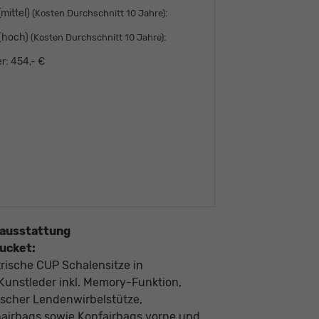
mittel)
:
(Kosten Durchschnitt 10 Jahre)
 (hoch)
:
(Kosten Durchschnitt 10 Jahre)
r:
454,- €
ausstattung
ucket:
trische CUP Schalensitze in
/Kunstleder inkl. Memory-Funktion,
rischer Lendenwirbelstütze,
nairbags sowie Kopfairbags vorne und