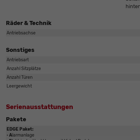
hinte
Räder & Technik
Antriebsachse
Sonstiges
össer
Antriebsart
Anzahl Sitzplätze
ater
Anzahl Türen
0 - 22
Leergewicht
Serienausstattungen
Pakete
EDGE Paket:
•
A
larmanlage