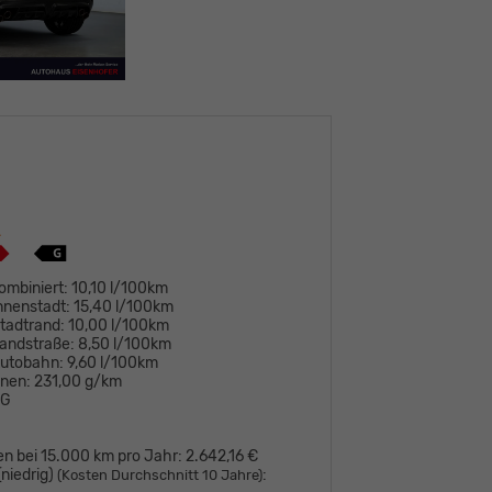
ombiniert:
10,10 l/100km
nnenstadt:
15,40 l/100km
tadtrand:
10,00 l/100km
andstraße:
8,50 l/100km
Autobahn:
9,60 l/100km
onen:
231,00 g/km
G
en bei 15.000 km pro Jahr:
2.642,16 €
niedrig)
:
(Kosten Durchschnitt 10 Jahre)