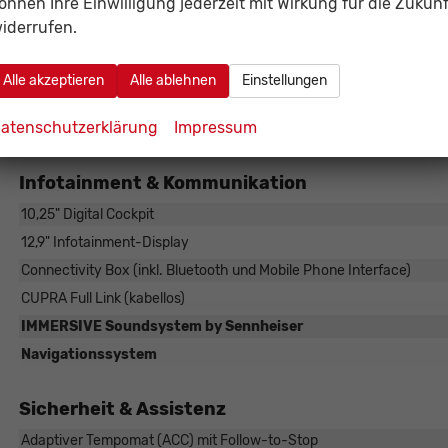
önnen Ihre Einwilligung jederzeit mit Wirkung für die Zukunf
Innenspiegel automatisch abblendend
iderrufen.
Leseleuchten (2 vorne, 2 hinten)
Mittelarmlehne vorne
Alle akzeptieren
Alle ablehnen
Einstellungen
Smart Wraparound Ambientebeleuchtung
atenschutzerklärung
Impressum
Sonnenblenden mit beleuchteten Spiegeln
Infotainment & Kommunikation
10,25" Digital Cockpit
12,9" Infotainment-Display
Connectivity Box (inkl. Bluetooth und Mobile Phone Interface)
CUPRA Full Link (kabellos)
IMMERSIVE Soundsystem by Sennheiser
Navigationssystem
Sicherheit & Assistenz
Adaptiver Tempomat (ACC) mit Follow-to-Stop