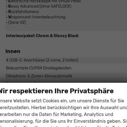
•
E
lektrische Heckklappe mit Virtual Pedal
•
K
essy Advanced (ohne SAFELOCK)
•
R
ückfahrkamera
•
W
raparound-Innenbeleuchtung
• (Serie VZ)
Interieurpaket Chrom & Glossy Black
Innen
4 USB-C-Anschlüsse (2 vorne, 2 hinten)
Beleuchtete CUPRA Einstiegsleisten
Climatronic 3-Zonen-Klimaautomatik
Dachhimmel in Schwarz
Wir respektieren Ihre Privatsphäre
CUPRA Multifunktionslenkrad beheizbar mit Satellitentasten
Fahrprofilauswahl (Driver Profile Selection)
nsere Website setzt Cookies ein, um unsere Dienste für Sie
ereitzustellen. Hierbei berücksichtigen wir Ihre Auswahl un
Sitzheizung (Vordersitze)
erarbeiten nur die Daten für Marketing, Analytics und
VZ5 Aluminiumpedale (dunkel)
ersonalisierung, für die Sie uns Ihr Einverständnis geben. S
Gepäckraum mit doppeltem Ladeboden