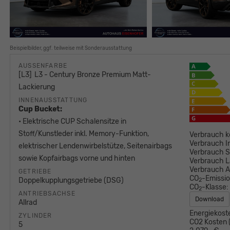
Beispielbilder, ggf. teilweise mit Sonderausstattung
AUSSENFARBE
L3
L3 - Century Bronze Premium Matt-
Lackierung
INNENAUSSTATTUNG
Cup Bucket:
• Elektrische CUP Schalensitze in
Stoff/Kunstleder inkl. Memory-Funktion,
Verbrauch k
Verbrauch I
elektrischer Lendenwirbelstütze, Seitenairbags
Verbrauch S
sowie Kopfairbags vorne und hinten
Verbrauch L
Verbrauch 
GETRIEBE
CO
-Emissi
Doppelkupplungsgetriebe (DSG)
2
CO
-Klasse:
2
ANTRIEBSACHSE
Download
Allrad
Energiekost
ZYLINDER
CO2 Kosten (
5