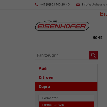
+49 (0)821 440 20 - 0
info@autohaus-ei
Bi
HOME
Fahrzeugnr.
Audi
Citroën
Cupra
Formentor
Formentor VZ5