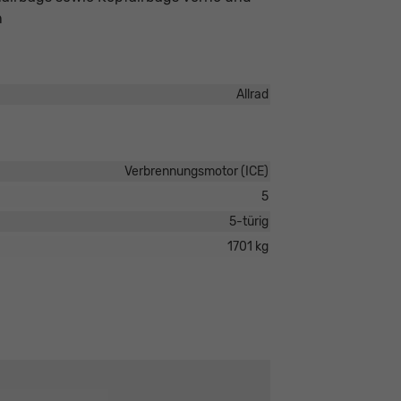
n
Allrad
Verbrennungsmotor (ICE)
5
5-türig
1701 kg