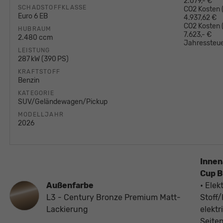
2.079,- €
SCHADSTOFFKLASSE
CO2 Kosten (
Euro 6 EB
4.937,62 €
CO2 Kosten
HUBRAUM
7.623,- €
2.480 ccm
Jahressteue
LEISTUNG
287 kW (390 PS)
KRAFTSTOFF
Benzin
KATEGORIE
SUV/Geländewagen/Pickup
MODELLJAHR
2026
Innen
Cup B
Außenfarbe
• Elek
L3 - Century Bronze Premium Matt-
Stoff
Lackierung
elekt
Seite