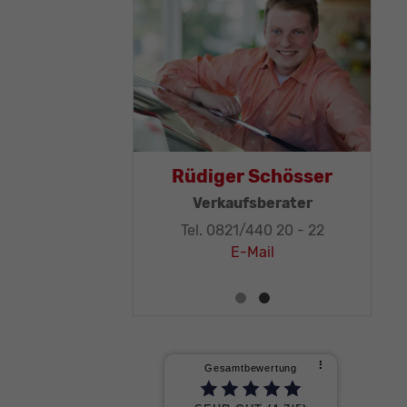
as Mohr
Rüdiger Schösser
leitung, KFZ-
Verkaufsberater
ker-Meister
Tel. 0821/440 20 - 22
1/440 20 - 32
E-Mail
E-Mail