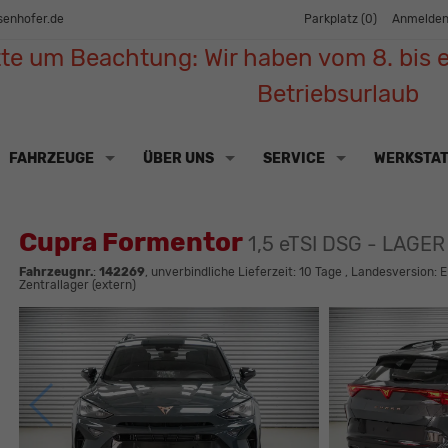
senhofer.de
Parkplatz (
0
)
Anmelde
tte um Beachtung: Wir haben vom 8. bis e
Betriebsurlaub
FAHRZEUGE
ÜBER UNS
SERVICE
WERKSTA
Cupra Formentor
1,5 eTSI DSG - LAGER
Fahrzeugnr.
:
142269
, unverbindliche Lieferzeit:
10 Tage
, Landesversion: E
Zentrallager (extern)