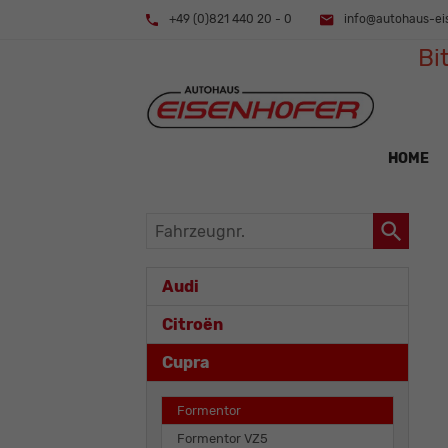
+49 (0)821 440 20 - 0
info@autohaus-ei
Bi
HOME
Fahrzeugnr.
Audi
Citroën
Cupra
Formentor
Formentor VZ5