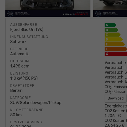
AUSSENFARBE
Fjord Blau Uni (9K)
INNENAUSSTATTUNG
Schwarz
GETRIEBE
Automatik
HUBRAUM
Verbrauch k
1.498 ccm
Verbrauch I
Verbrauch S
LEISTUNG
Verbrauch L
110 kW (150 PS)
Verbrauch 
KRAFTSTOFF
CO
-Emissi
2
Benzin
CO
-Klasse:
2
KATEGORIE
Download
SUV/Geländewagen/Pickup
Energiekost
KILOMETERSTAND
CO2 Kosten (
80 km
1.206,- €
CO2 Kosten (
ERSTZULASSUNG
2.864,25 €