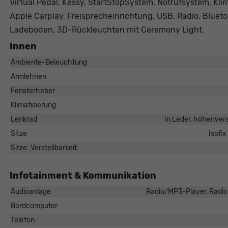
Virtual Pedal, Kessy, StartStopSystem, Notrufsystem, Kl
Apple Carplay, Freisprecheinrichtung, USB, Radio, Bluetoo
Ladeboden, 3D-Rückleuchten mit Ceremony Light,
Innen
Ambiente-Beleuchtung
Armlehnen
Fensterheber
Klimatisierung
Lenkrad
in Leder, höhenvers
Sitze
Isofix
Sitze: Verstellbarkeit
Infotainment & Kommunikation
Audioanlage
Radio/MP3-Player, Radio,
Bordcomputer
Telefon