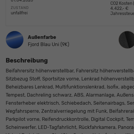
01.04.2026
CO2 Kosten
ZUSTAND
4.422,- €
unfallfrei
Jahressteue
Innen
Außenfarbe
Fjord Blau Uni (9K)
Beschreibung
Beifahrersitz höhenverstellbar, Fahrersitz höhenverstellb
Sitzbezug Stoff, Sportsitze vorne, Lenkrad höhenverstel
Beheizbares Lenkrad, Multifunktionslenkrad, Isofix, abge
Tempest, Dachreling schwarz, ABS, Alarmanlage, Außensp
Fensterheber elektrisch, Schiebedach, Seitenairbags, Se
Wegfahrsperre, Zentralverriegelung mit Funk, Beifahrerair
Parkpilot vorne, Reifendruckkontrolle, Digital Cockpit, 
Scheinwerfer, LED-Tagfahrlicht, Rückfahrkamera, Panora