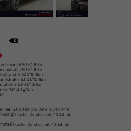
ombiniert:
5,90 l/100km
nnenstadt:
7,90 l/100km
tadtrand:
5,60 l/100km
andstraße:
5,00 l/100km
Autobahn:
6,20 l/100km
onen:
134,00 g/km
D
en bei 15.000 km pro Jahr:
1.543,44 €
niedrig)
:
(Kosten Durchschnitt 10 Jahre)
mittel)
:
(Kosten Durchschnitt 10 Jahre)