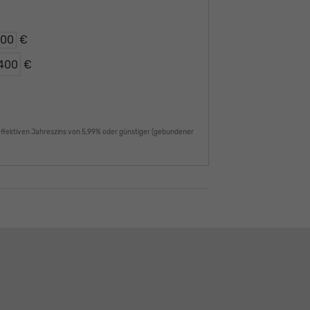
€
€
€
effektiven Jahreszins von 5,99% oder günstiger (gebundener