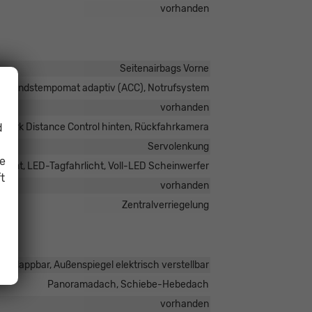
vorhanden
Seitenairbags Vorne
Abstandstempomat adaptiv (ACC), Notrufsystem
vorhanden
d
, Park Distance Control hinten, Rückfahrkamera
Servolenkung
ie
stent, LED-Tagfahrlicht, Voll-LED Scheinwerfer
t
vorhanden
Zentralverriegelung
anklappbar, Außenspiegel elektrisch verstellbar
Panoramadach, Schiebe-Hebedach
vorhanden