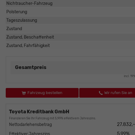
Nichtraucher-Fahrzeug
Polsterung
Tageszulassung
Zustand
Zustand, Beschaffenheit
Zustand, Fahrfähigkeit
Gesamtpreis
incl. 1
Fahrzeug bestellen
Wir rufen Sie an
Toyota Kreditbank GmbH
Finanzieren Sie Ihr Fahrzeug mit 5,99% effektivem Jahreszins.
27.832,
Nettodarlehensbetrag
5,99%
Effektiver Jahreszins