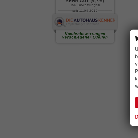
U
b
v
P
k
w
D