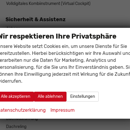
Volldigitales Kombiinstrument (Virtual Cockpit)
Sicherheit & Assistenz
Airbags
Wir respektieren Ihre Privatsphäre
Assistenzsysteme
Tempomat, Tempomat mit Lenkradkontrolle, 
Diebstahl-Alarmanlage
nsere Website setzt Cookies ein, um unsere Dienste für Sie
ereitzustellen. Hierbei berücksichtigen wir Ihre Auswahl un
Einparkhilfe
Park Distance Control vorne
erarbeiten nur die Daten für Marketing, Analytics und
Lenkung
ersonalisierung, für die Sie uns Ihr Einverständnis geben. S
Lichttechnik
LED-Scheinwerfer, Fernlichtassi
önnen Ihre Einwilligung jederzeit mit Wirkung für die Zukunf
Start/Stop-Automatik
iderrufen.
Zentralverriegelung
Alle akzeptieren
Alle ablehnen
Einstellungen
Außen
atenschutzerklärung
Impressum
Außenspiegel
Außenspiegel elektrisch 
Dachausführung
Dachreling