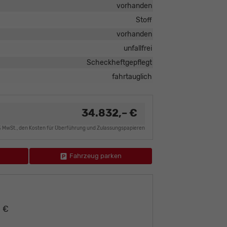
vorhanden
Stoff
vorhanden
unfallfrei
Scheckheftgepflegt
fahrtauglich
34.832,– €
9% MwSt., den Kosten für Überführung und Zulassungspapieren
Fahrzeug parken
– €