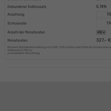
5,74%
Gebundener Sollzinssatz
Anzahlung
Schlussrate
Anzahl der Monatsraten
327,– 
Monatsraten
Bei einem Nettodarlehensbetrag von 5.000,- EUR erhalten zwei Drittel der Kunden einen 
Sollzinssatz 5,74% p.a.
unverbindliche Berechnung