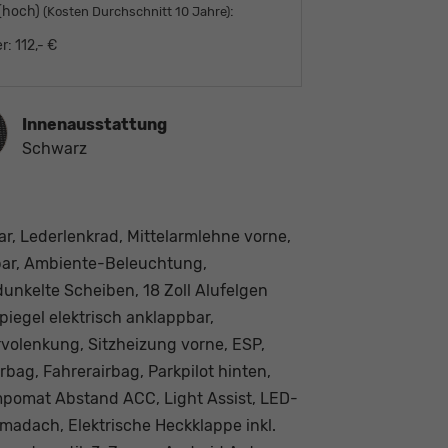
 (hoch)
:
(Kosten Durchschnitt 10 Jahre)
r:
112,- €
ausstattung
Innenausstattung
Schwarz
ar, Lederlenkrad, Mittelarmlehne vorne,
lbar, Ambiente-Beleuchtung,
dunkelte Scheiben, 18 Zoll Alufelgen
iegel elektrisch anklappbar,
rvolenkung, Sitzheizung vorne, ESP,
bag, Fahrerairbag, Parkpilot hinten,
Tempomat Abstand ACC, Light Assist, LED-
madach, Elektrische Heckklappe inkl.