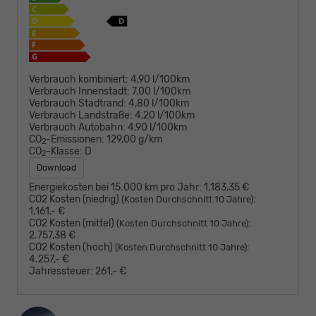
Verbrauch kombiniert:
4,90 l/100km
Verbrauch Innenstadt:
7,00 l/100km
Verbrauch Stadtrand:
4,80 l/100km
Verbrauch Landstraße:
4,20 l/100km
Verbrauch Autobahn:
4,90 l/100km
CO
-Emissionen:
129,00 g/km
2
CO
-Klasse:
D
2
Download
Energiekosten bei 15.000 km pro Jahr:
1.183,35 €
CO2 Kosten (niedrig)
:
(Kosten Durchschnitt 10 Jahre)
1.161,- €
CO2 Kosten (mittel)
:
(Kosten Durchschnitt 10 Jahre)
2.757,38 €
CO2 Kosten (hoch)
:
(Kosten Durchschnitt 10 Jahre)
4.257,- €
Jahressteuer:
261,- €