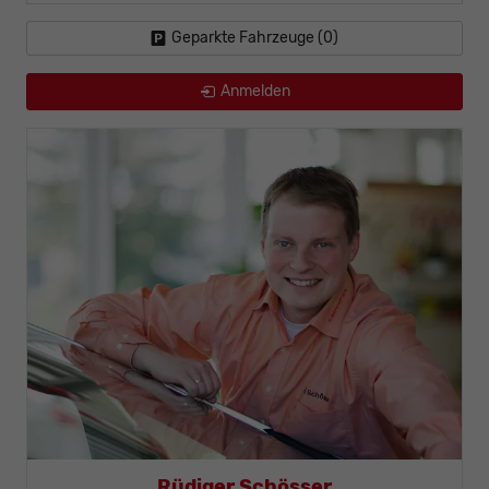
Geparkte Fahrzeuge (
0
)
Anmelden
 Mohr
Rüdiger Schöss