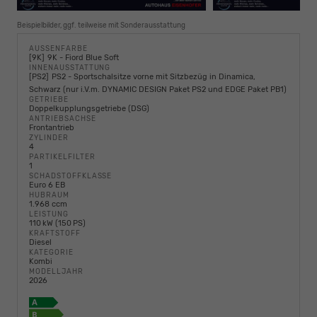
Beispielbilder, ggf. teilweise mit Sonderausstattung
AUSSENFARBE
9K
9K - Fiord Blue Soft
INNENAUSSTATTUNG
PS2
PS2 - Sportschalsitze vorne mit Sitzbezüg in Dinamica,
Schwarz (nur i.V.m. DYNAMIC DESIGN Paket PS2 und EDGE Paket PB1)
GETRIEBE
Doppelkupplungsgetriebe (DSG)
ANTRIEBSACHSE
Frontantrieb
ZYLINDER
4
PARTIKELFILTER
1
SCHADSTOFFKLASSE
Euro 6 EB
HUBRAUM
1.968 ccm
LEISTUNG
110 kW (150 PS)
KRAFTSTOFF
Diesel
KATEGORIE
Kombi
MODELLJAHR
2026