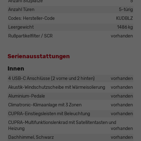
Anzahl Sitzplätze
5
Anzahl Türen
5-türig
Codes: Hersteller-Code
KUDBLZ
Leergewicht
1486 kg
Rußpartikelfilter / SCR
vorhanden
Serienausstattungen
Innen
4 USB-C Anschlüsse (2 vorne und 2 hinten)
vorhanden
Akustik-Windschutzscheibe mit Wärmeisolierung
vorhanden
Aluminium-Pedale
vorhanden
Climatronic-Klimaanlage mit 3 Zonen
vorhanden
CUPRA-Einstiegsleisten mit Beleuchtung
vorhanden
CUPRA-Multifunktionslenkrad mit Satellitentasten und
Heizung
vorhanden
Dachhimmel, Schwarz
vorhanden