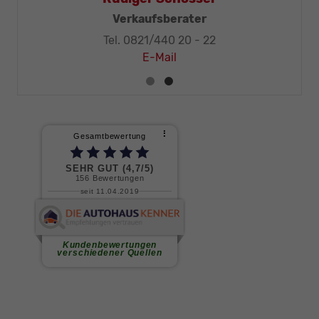
Z-Techniker-Meister
Verkaufsberate
0 20 - 32
Tel. 0821/440 20 -
il
E-Mail