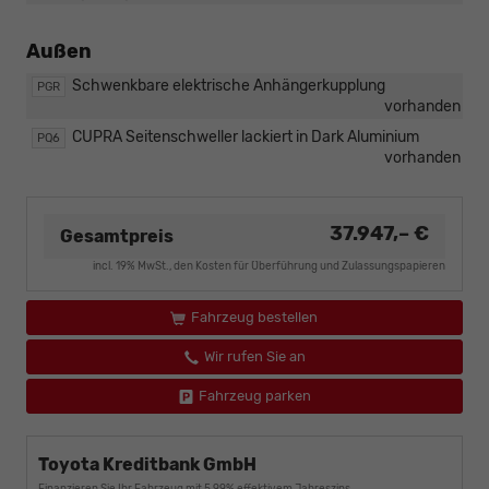
Außen
Schwenkbare elektrische Anhängerkupplung
PGR
vorhanden
CUPRA Seitenschweller lackiert in Dark Aluminium
PQ6
vorhanden
37.947,– €
Gesamtpreis
incl. 19% MwSt., den Kosten für Überführung und Zulassungspapieren
Fahrzeug bestellen
Wir rufen Sie an
Fahrzeug parken
Toyota Kreditbank GmbH
Finanzieren Sie Ihr Fahrzeug mit 5,99% effektivem Jahreszins.