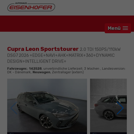
Menü
Cupra Leon Sportstourer
2.0 TDI 150PS/110kW
DSG7 2026 +EDGE+NAVI+AHK+MATRIX+360+DYNAMIC
DESIGN+INTELLIGENT DRIVE+
Fahrzeugnr.
:
142528
, unverbindliche Lieferzeit:
3 Wochen
, Landesversion:
DK - Dänemark,
Neuwagen
, Zentrallager (extern)