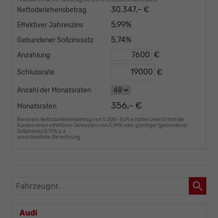
30.347,– €
Nettodarlehensbetrag
5,99%
Effektiver Jahreszins
5,74%
Gebundener Sollzinssatz
€
Anzahlung
€
Schlussrate
Anzahl der Monatsraten
356,– €
Monatsraten
Bei einem Nettodarlehensbetrag von 5.000,- EUR erhalten zwei Drittel der
Kunden einen effektiven Jahreszins von 5,99% oder günstiger (gebundener
Sollzinssatz 5,74% p.a.
unverbindliche Berechnung
Fahrzeugnr.
Audi