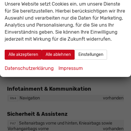
Unsere Website setzt Cookies ein, um unsere Dienste
• Intelligenter Parkassistent
• Pre-Crash, vorne und hinten
für Sie bereitzustellen. Hierbei berücksichtigen wir Ihre
• Side Assist
Auswahl und verarbeiten nur die Daten für Marketing,
• Spurhalteassistent Plus
Analytics und Personalisierung, für die Sie uns Ihr
• Stauassistent
• (nur i.V.m. EDGE Paket PB1)
Einverständnis geben. Sie können Ihre Einwilligung
vorhanden
jederzeit mit Wirkung für die Zukunft widerrufen.
PURE PERFORMANCE Paket:
PP2
• CUPRA HD Matrix LED Ultra inkl. Signatur- und
Alle akzeptieren
Alle ablehnen
Einstellungen
Zeremoniebeleuchtung
• Multifunktionskamera
• (nur i.V.m. EDGE Paket PB1)
Datenschutzerklärung
Impressum
vorhanden
Infotainment & Kommunikation
Navigation
vorhanden
RN4
Sicherheit & Assistenz
Seitenairbags vorne und hinten, Knieairbags sowie
PA7
Vorhangairbags vorne
vorhanden