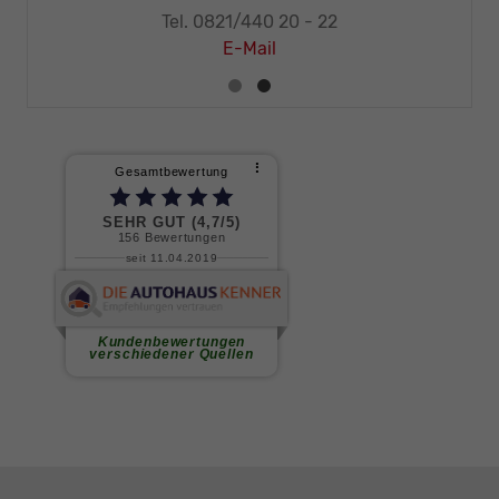
1/440 20 - 32
Tel. 0821/440 
E-Mail
E-Mail