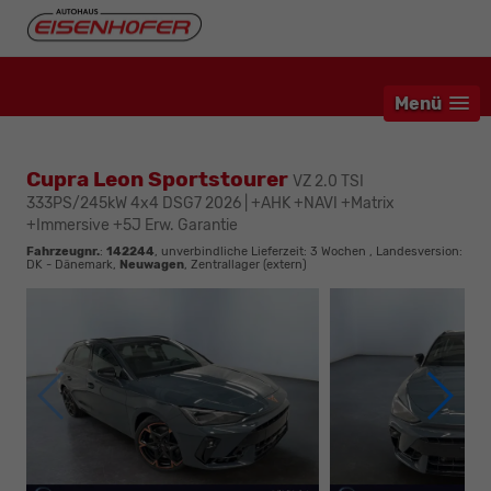
Menü
Cupra Leon Sportstourer
VZ 2.0 TSI
333PS/245kW 4x4 DSG7 2026 | +AHK +NAVI +Matrix
+Immersive +5J Erw. Garantie
Fahrzeugnr.
:
142244
, unverbindliche Lieferzeit:
3 Wochen
, Landesversion:
DK - Dänemark,
Neuwagen
, Zentrallager (extern)