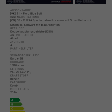
AUSSENFARBE
9K
9K - Fiord Blue Soft
INNENAUSSTATTUNG
CG
CG - CUPRA Sportschalensitze vorne mit Sitzmittelbahn in
Dinamica, Schwarz mit Blau Akzenten
GETRIEBE
Doppelkupplungsgetriebe (DSG)
ANTRIEBSACHSE
Allrad
ZYLINDER
4
PARTIKELFILTER
1
SCHADSTOFFKLASSE
Euro 6 EB
HUBRAUM
1.984 ccm
LEISTUNG
245 kW (333 PS)
KRAFTSTOFF
Benzin
KATEGORIE
Kombi
MODELLJAHR
2026