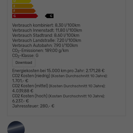
Verbrauch kombiniert:
8,30 l/100km
Verbrauch Innenstadt:
11,80 l/100km
Verbrauch Stadtrand:
8,60 l/100km
Verbrauch Landstraße:
7,20 l/100km
Verbrauch Autobahn:
7,90 l/100km
CO
-Emissionen:
189,00 g/km
2
CO
-Klasse:
G
2
Download
Energiekosten bei 15.000 km pro Jahr:
2.171,28 €
CO2 Kosten (niedrig)
:
(Kosten Durchschnitt 10 Jahre)
1.701,- €
CO2 Kosten (mittel)
:
(Kosten Durchschnitt 10 Jahre)
4.039,88 €
CO2 Kosten (hoch)
:
(Kosten Durchschnitt 10 Jahre)
6.237,- €
Jahressteuer:
280,- €