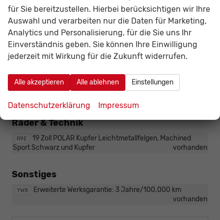
ist
für Sie bereitzustellen. Hierbei berücksichtigen wir Ihre
nicht
Infotainment & Kommunikation
bestellbar)
Auswahl und verarbeiten nur die Daten für Marketing,
Analytics und Personalisierung, für die Sie uns Ihr
IMMERSIVE by Sennheiser Soundsystem (nicht e-
PA2
Einverständnis geben. Sie können Ihre Einwilligung
HYBRID)
vorhanden
jederzeit mit Wirkung für die Zukunft widerrufen.
Außen
Alle akzeptieren
Alle ablehnen
Einstellungen
Schwenkbare elektrische Anhängerkupplung
PGR
vorhanden
Datenschutzerklärung
Impressum
Räder & Technik
19 Zoll POLAR Kupfer Leichtmetallfelgen, Machined
R9E
Sport Schwarz und Kupfer
vorhanden
Sonstiges
Erweiterte Werksgarantie: 3 Jahre/100.000 km
YW8
vorhanden