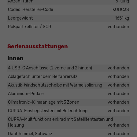
Anzahl Türen
5-türig
Codes: Hersteller-Code
KUDC3S
Leergewicht
1651 kg
Rußpartikelfilter / SCR
vorhanden
Serienausstattungen
Innen
4 USB-C Anschlüsse (2 vorne und 2 hinten)
vorhanden
Ablagefach unter dem Beifahrersitz
vorhanden
Akustik-Windschutzscheibe mit Wärmeisolierung
vorhanden
Aluminium-Pedale
vorhanden
Climatronic-Klimaanlage mit 3 Zonen
vorhanden
CUPRA-Einstiegsleisten mit Beleuchtung
vorhanden
CUPRA-Multifunktionslenkrad mit Satellitentasten und
Heizung
vorhanden
Dachhimmel, Schwarz
vorhanden