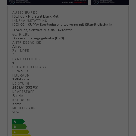
AUSSENFARBE
0E
0E - Midnight Black Met.
INNENAUSSTATTUNG
CG
CG - CUPRA Sportschalensitze vorne mit Sitzmittelbahn in
Dinamica, Schwarz mit Blau Akzenten
GETRIEBE
Doppelkupplungsgetriebe (DSG)
ANTRIEBSACHSE
Allrad
ZYLINDER
4
PARTIKELFILTER
1
SCHADSTOFFKLASSE
Euro 6 EB
HUBRAUM
1.984 ccm
LEISTUNG
245 kW (333 PS)
KRAFTSTOFF
Benzin
KATEGORIE
Kombi
MODELLJAHR
2026