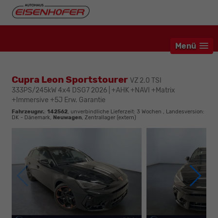
Menü
Cupra Leon Sportstourer
VZ 2.0 TSI
333PS/245kW 4x4 DSG7 2026 | +AHK +NAVI +Matrix
+Immersive +5J Erw. Garantie
Fahrzeugnr.
:
142562
, unverbindliche Lieferzeit:
3 Wochen
, Landesversion:
DK - Dänemark,
Neuwagen
, Zentrallager (extern)