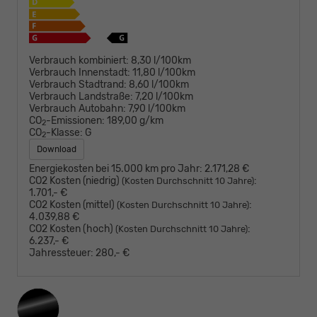
Verbrauch kombiniert:
8,30 l/100km
Verbrauch Innenstadt:
11,80 l/100km
Verbrauch Stadtrand:
8,60 l/100km
Verbrauch Landstraße:
7,20 l/100km
Verbrauch Autobahn:
7,90 l/100km
CO
-Emissionen:
189,00 g/km
2
CO
-Klasse:
G
2
Download
Energiekosten bei 15.000 km pro Jahr:
2.171,28 €
CO2 Kosten (niedrig)
:
(Kosten Durchschnitt 10 Jahre)
1.701,- €
CO2 Kosten (mittel)
:
(Kosten Durchschnitt 10 Jahre)
4.039,88 €
CO2 Kosten (hoch)
:
(Kosten Durchschnitt 10 Jahre)
6.237,- €
Jahressteuer:
280,- €