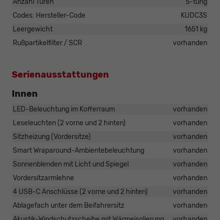
Anzahl Türen
5-türig
Codes: Hersteller-Code
KUDC3S
Leergewicht
1651 kg
Rußpartikelfilter / SCR
vorhanden
Serienausstattungen
Innen
LED-Beleuchtung im Kofferraum
vorhanden
Leseleuchten (2 vorne und 2 hinten)
vorhanden
Sitzheizung (Vordersitze)
vorhanden
Smart Wraparound-Ambientebeleuchtung
vorhanden
Sonnenblenden mit Licht und Spiegel
vorhanden
Vordersitzarmlehne
vorhanden
4 USB-C Anschlüsse (2 vorne und 2 hinten)
vorhanden
Ablagefach unter dem Beifahrersitz
vorhanden
Akustik-Windschutzscheibe mit Wärmeisolierung
vorhanden