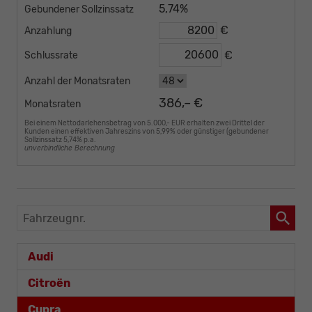
5,74%
Gebundener Sollzinssatz
€
Anzahlung
€
Schlussrate
Anzahl der Monatsraten
386,– €
Monatsraten
Bei einem Nettodarlehensbetrag von 5.000,- EUR erhalten zwei Drittel der
Kunden einen effektiven Jahreszins von 5,99% oder günstiger (gebundener
Sollzinssatz 5,74% p.a.
unverbindliche Berechnung
Fahrzeugnr.
Audi
Citroën
Cupra