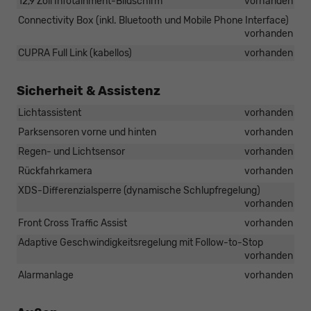
12,9 Zoll Infotainment-Bildschirm
vorhanden
Connectivity Box (inkl. Bluetooth und Mobile Phone Interface)
vorhanden
CUPRA Full Link (kabellos)
vorhanden
Sicherheit & Assistenz
Lichtassistent
vorhanden
Parksensoren vorne und hinten
vorhanden
Regen- und Lichtsensor
vorhanden
Rückfahrkamera
vorhanden
XDS-Differenzialsperre (dynamische Schlupfregelung)
vorhanden
Front Cross Traffic Assist
vorhanden
Adaptive Geschwindigkeitsregelung mit Follow-to-Stop
vorhanden
Alarmanlage
vorhanden