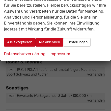
ist
nicht
für Sie bereitzustellen. Hierbei berücksichtigen wir Ihre
Infotainment & Kommunikation
bestellbar)
Auswahl und verarbeiten nur die Daten für Marketing,
Analytics und Personalisierung, für die Sie uns Ihr
IMMERSIVE by Sennheiser Soundsystem (nicht e-
PA2
HYBRID)
vorhanden
Einverständnis geben. Sie können Ihre Einwilligung
jederzeit mit Wirkung für die Zukunft widerrufen.
Außen
Alle akzeptieren
Alle ablehnen
Einstellungen
Schwenkbare elektrische Anhängerkupplung
PGR
vorhanden
Datenschutzerklärung
Impressum
Räder & Technik
19 Zoll POLAR Kupfer Leichtmetallfelgen, Machined
R9E
Sport Schwarz und Kupfer
vorhanden
Sonstiges
Erweiterte Werksgarantie: 3 Jahre/100.000 km
YW8
vorhanden