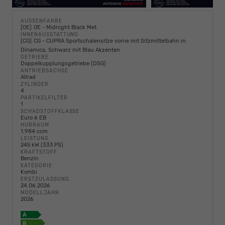
AUSSENFARBE
0E
0E - Midnight Black Met.
INNENAUSSTATTUNG
CG
CG - CUPRA Sportschalensitze vorne mit Sitzmittelbahn in
Dinamica, Schwarz mit Blau Akzenten
GETRIEBE
Doppelkupplungsgetriebe (DSG)
ANTRIEBSACHSE
Allrad
ZYLINDER
4
PARTIKELFILTER
1
SCHADSTOFFKLASSE
Euro 6 EB
HUBRAUM
1.984 ccm
LEISTUNG
245 kW (333 PS)
KRAFTSTOFF
Benzin
KATEGORIE
Kombi
ERSTZULASSUNG
24.06.2026
MODELLJAHR
2026