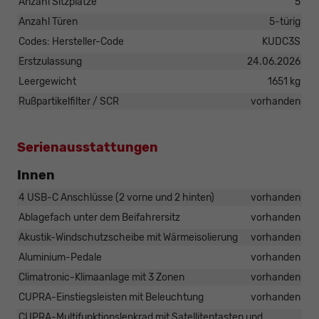
Anzahl Sitzplätze
5
Anzahl Türen
5-türig
Codes: Hersteller-Code
KUDC3S
Erstzulassung
24.06.2026
Leergewicht
1651 kg
Rußpartikelfilter / SCR
vorhanden
Serienausstattungen
Innen
4 USB-C Anschlüsse (2 vorne und 2 hinten)
vorhanden
Ablagefach unter dem Beifahrersitz
vorhanden
Akustik-Windschutzscheibe mit Wärmeisolierung
vorhanden
Aluminium-Pedale
vorhanden
Climatronic-Klimaanlage mit 3 Zonen
vorhanden
CUPRA-Einstiegsleisten mit Beleuchtung
vorhanden
CUPRA-Multifunktionslenkrad mit Satellitentasten und