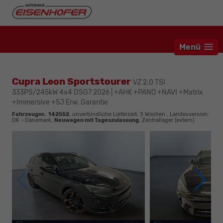
Menü
Cupra Leon Sportstourer
VZ 2.0 TSI
333PS/245kW 4x4 DSG7 2026 | +AHK +PANO +NAVI +Matrix
+Immersive +5J Erw. Garantie
Fahrzeugnr.
:
142552
, unverbindliche Lieferzeit:
3 Wochen
, Landesversion:
DK - Dänemark,
Neuwagen mit Tageszulassung
, Zentrallager (extern)