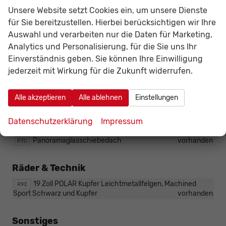
Navigation
Unsere Website setzt Cookies ein, um unsere Dienste
(Paket
vorhanden
für Sie bereitzustellen. Hierbei berücksichtigen wir Ihre
ist
Auswahl und verarbeiten nur die Daten für Marketing,
nicht
Analytics und Personalisierung, für die Sie uns Ihr
Infotainment & Kommunikation
bestellbar)
Einverständnis geben. Sie können Ihre Einwilligung
IMMERSIVE by Sennheiser Soundsystem (nicht e-
PA2
jederzeit mit Wirkung für die Zukunft widerrufen.
HYBRID)
vorhanden
Alle akzeptieren
Alle ablehnen
Einstellungen
Außen
Schwenkbare elektrische Anhängerkupplung
PGR
Datenschutzerklärung
Impressum
vorhanden
Panoramaglasschiebedach
vorhanden
PTC
Räder & Technik
19 Zoll POLAR Kupfer Leichtmetallfelgen, Machined
R9E
Sport Schwarz und Kupfer
vorhanden
Sonstiges