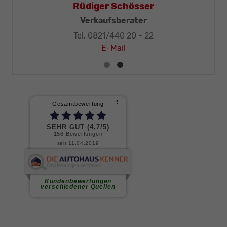
Thomas Mohr
R
ftsleitung, KFZ-Techniker-Meister
Tel. 0821/440 20 - 32
T
E-Mail