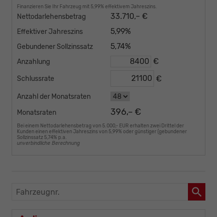
Finanzieren Sie Ihr Fahrzeug mit 5,99% effektivem Jahreszins.
33.710,– €
Nettodarlehensbetrag
5,99%
Effektiver Jahreszins
5,74%
Gebundener Sollzinssatz
€
Anzahlung
€
Schlussrate
Anzahl der Monatsraten
396,– €
Monatsraten
Bei einem Nettodarlehensbetrag von 5.000,- EUR erhalten zwei Drittel der
Kunden einen effektiven Jahreszins von 5,99% oder günstiger (gebundener
Sollzinssatz 5,74% p.a.
unverbindliche Berechnung
Fahrzeugnr.