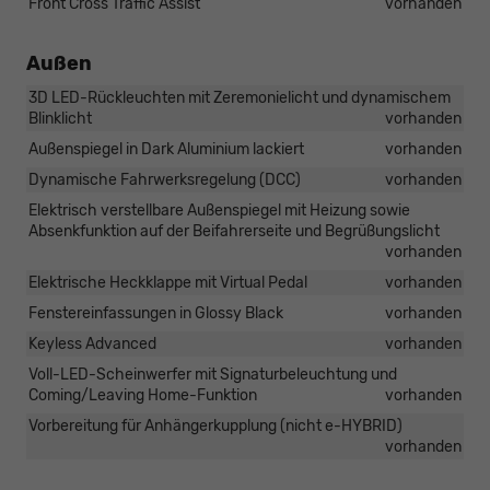
Front Cross Traffic Assist
vorhanden
Außen
3D LED-Rückleuchten mit Zeremonielicht und dynamischem
Blinklicht
vorhanden
Außenspiegel in Dark Aluminium lackiert
vorhanden
Dynamische Fahrwerksregelung (DCC)
vorhanden
Elektrisch verstellbare Außenspiegel mit Heizung sowie
Absenkfunktion auf der Beifahrerseite und Begrüßungslicht
vorhanden
Elektrische Heckklappe mit Virtual Pedal
vorhanden
Fenstereinfassungen in Glossy Black
vorhanden
Keyless Advanced
vorhanden
Voll-LED-Scheinwerfer mit Signaturbeleuchtung und
Coming/Leaving Home-Funktion
vorhanden
Vorbereitung für Anhängerkupplung (nicht e-HYBRID)
vorhanden