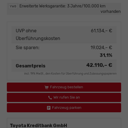
Erweiterte Werksgarantie: 3 Jahre/100.000 km
YW8
vorhanden
UVP ohne
61.134,– €
Überführungskosten
Sie sparen:
19.024,– €
31,1%
42.110,– €
Gesamtpreis
incl. 19% MwSt., den Kosten für Überführung und Zulassungspapieren
Fahrzeug bestellen
Wir rufen Sie an
Fahrzeug parken
Toyota Kreditbank GmbH