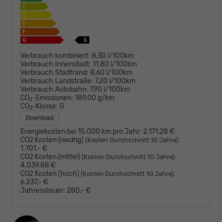
Verbrauch kombiniert:
8,30 l/100km
Verbrauch Innenstadt:
11,80 l/100km
Verbrauch Stadtrand:
8,60 l/100km
Verbrauch Landstraße:
7,20 l/100km
Verbrauch Autobahn:
7,90 l/100km
CO
-Emissionen:
189,00 g/km
2
CO
-Klasse:
G
2
Download
Energiekosten bei 15.000 km pro Jahr:
2.171,28 €
CO2 Kosten (niedrig)
:
(Kosten Durchschnitt 10 Jahre)
1.701,- €
CO2 Kosten (mittel)
:
(Kosten Durchschnitt 10 Jahre)
4.039,88 €
CO2 Kosten (hoch)
:
(Kosten Durchschnitt 10 Jahre)
6.237,- €
Jahressteuer:
280,- €