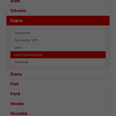
Audi
Citroën
Cupra
Formentor
Formentor VZ5
Leon
Leon Sportstourer
Terramar
Dacia
Fiat
Ford
Honda
Hyundai