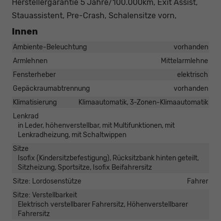
Herstellergarantie 5 Jahre/100.000km, Exit Assist,
Stauassistent, Pre-Crash, Schalensitze vorn,
Innen
Ambiente-Beleuchtung
vorhanden
Armlehnen
Mittelarmlehne
Fensterheber
elektrisch
Gepäckraumabtrennung
vorhanden
Klimatisierung
Klimaautomatik, 3-Zonen-Klimaautomatik
Lenkrad
in Leder, höhenverstellbar, mit Multifunktionen, mit
Lenkradheizung, mit Schaltwippen
Sitze
Isofix (Kindersitzbefestigung), Rücksitzbank hinten geteilt,
Sitzheizung, Sportsitze, Isofix Beifahrersitz
Sitze: Lordosenstütze
Fahrer
Sitze: Verstellbarkeit
Elektrisch verstellbarer Fahrersitz, Höhenverstellbarer
Fahrersitz