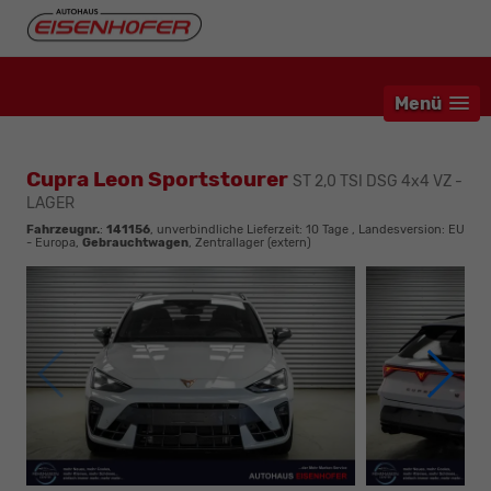
Menü
Cupra Leon Sportstourer
ST 2,0 TSI DSG 4x4 VZ -
LAGER
Fahrzeugnr.
:
141156
, unverbindliche Lieferzeit:
10 Tage
, Landesversion: EU
- Europa,
Gebrauchtwagen
, Zentrallager (extern)