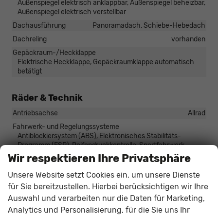
Außenspiegel elektrisch anklappbar, Außenspiegel beheizbar,
Außenspiegel elektrisch verstellbar
Dachausführung
Panoramadach, Schiebe-Hebedach
Dachreling
vorhanden
Gepäckraum-/Heckklappe
Elektrische Heckklappe, Gepäckraumklappe automatisch
betätigt
Räder & Technik
Antriebsachse
Allrad
Fahrwerk- und Regelungssysteme
Antiblockiersystem (ABS), Elektronisches Stabilitäts-
Programm (ESP), Reifendruckkontrolle, Sportfahrwerk
Wir respektieren Ihre Privatsphäre
Felgentyp
Leichtmetallfelge
Unsere Website setzt Cookies ein, um unsere Dienste
Sonstiges
für Sie bereitzustellen. Hierbei berücksichtigen wir Ihre
Auswahl und verarbeiten nur die Daten für Marketing,
Antriebsart
Verbrennungsmotor (ICE)
Analytics und Personalisierung, für die Sie uns Ihr
Anzahl Sitzplätze
5