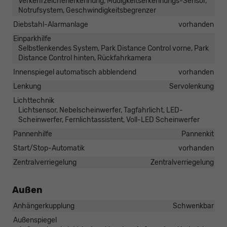
Verkehrzeichenerkennung, Müdigkeitserkennungs-Sensor,
Notrufsystem, Geschwindigkeitsbegrenzer
Diebstahl-Alarmanlage
vorhanden
Einparkhilfe
Selbstlenkendes System, Park Distance Control vorne, Park
Distance Control hinten, Rückfahrkamera
Innenspiegel automatisch abblendend
vorhanden
Lenkung
Servolenkung
Lichttechnik
Lichtsensor, Nebelscheinwerfer, Tagfahrlicht, LED-
Scheinwerfer, Fernlichtassistent, Voll-LED Scheinwerfer
Pannenhilfe
Pannenkit
Start/Stop-Automatik
vorhanden
Zentralverriegelung
Zentralverriegelung
Außen
Anhängerkupplung
Schwenkbar
Außenspiegel