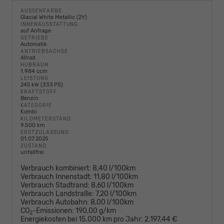
AUSSENFARBE
Glacial White Metallic (2Y)
INNENAUSSTATTUNG
auf Anfrage
GETRIEBE
Automatik
ANTRIEBSACHSE
Allrad
HUBRAUM
1.984 ccm
LEISTUNG
245 kW (333 PS)
KRAFTSTOFF
Benzin
KATEGORIE
Kombi
KILOMETERSTAND
9.500 km
ERSTZULASSUNG
01.07.2025
ZUSTAND
unfallfrei
Verbrauch kombiniert:
8,40 l/100km
Verbrauch Innenstadt:
11,80 l/100km
Verbrauch Stadtrand:
8,60 l/100km
Verbrauch Landstraße:
7,20 l/100km
Verbrauch Autobahn:
8,00 l/100km
CO
-Emissionen:
190,00 g/km
2
Energiekosten bei 15.000 km pro Jahr:
2.197,44 €