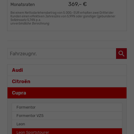
369,– €
Monatsraten
Bei einem Nettodarlehensbetrag von 5.000,- EUR erhalten zwei Drittel der
Kunden einen effektiven Jahreszins von 5,99% oder günstiger (gebundener
Sollzinssatz 5,74% p.a.
unverbindliche Berechnung
Fahrzeugnr.
Audi
Citroën
Cupra
Formentor
Formentor VZ5
Leon
Leon Sportstourer