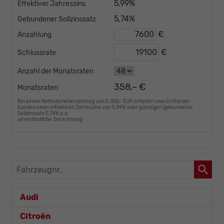
5,99%
Effektiver Jahreszins
5,74%
Gebundener Sollzinssatz
€
Anzahlung
€
Schlussrate
Anzahl der Monatsraten
358,– €
Monatsraten
Bei einem Nettodarlehensbetrag von 5.000,- EUR erhalten zwei Drittel der
Kunden einen effektiven Jahreszins von 5,99% oder günstiger (gebundener
Sollzinssatz 5,74% p.a.
unverbindliche Berechnung
Fahrzeugnr.
Audi
Citroën