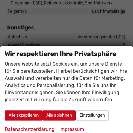
Programm (ESP), Reifendruckkontrolle, Sportfahrwerk
Felgentyp
Leichtmetallfelge
Sonstiges
Antriebsart
Verbrennungsmotor (ICE)
Anzahl Sitzplätze
5
Wir respektieren Ihre Privatsphäre
Anzahl Türen
5-türig
Anzahl Vorbesitzer
1
Unsere Website setzt Cookies ein, um unsere Dienste
Erstzulassung
01.07.2025
für Sie bereitzustellen. Hierbei berücksichtigen wir Ihre
Auswahl und verarbeiten nur die Daten für Marketing,
HU/AU neu
vorhanden
Analytics und Personalisierung, für die Sie uns Ihr
Kilometerstand
13600
Einverständnis geben. Sie können Ihre Einwilligung
Kraftstoff: unterstützte
E10 geeignet
jederzeit mit Wirkung für die Zukunft widerrufen.
Lackierung
Metallic
Leergewicht
1696 kg
Alle akzeptieren
Alle ablehnen
Einstellungen
Nichtraucher-Fahrzeug
vorhanden
Polsterung
Stoff
Datenschutzerklärung
Impressum