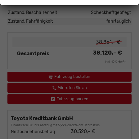
Zustand
unfallfrei
Zustand, Beschaffenheit
Scheckheftgepflegt
Zustand, Fahrfähigkeit
fahrtauglich
38.861,– €
38.120,– €
Gesamtpreis
incl. 19% MwSt.
Fahrzeug bestellen
Wir rufen Sie an
Fahrzeug parken
Toyota Kreditbank GmbH
Finanzieren Sie Ihr Fahrzeug mit 5,99% effektivem Jahreszins.
30.520,– €
Nettodarlehensbetrag