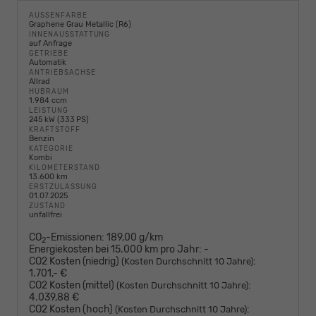
AUSSENFARBE
Graphene Grau Metallic (R6)
INNENAUSSTATTUNG
auf Anfrage
GETRIEBE
Automatik
ANTRIEBSACHSE
Allrad
HUBRAUM
1.984 ccm
LEISTUNG
245 kW (333 PS)
KRAFTSTOFF
Benzin
KATEGORIE
Kombi
KILOMETERSTAND
13.600 km
ERSTZULASSUNG
01.07.2025
ZUSTAND
unfallfrei
CO
-Emissionen:
189,00 g/km
2
Energiekosten bei 15.000 km pro Jahr:
-
CO2 Kosten (niedrig)
:
(Kosten Durchschnitt 10 Jahre)
1.701,- €
CO2 Kosten (mittel)
:
(Kosten Durchschnitt 10 Jahre)
4.039,88 €
CO2 Kosten (hoch)
:
(Kosten Durchschnitt 10 Jahre)