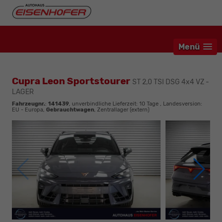
Menü
Cupra Leon Sportstourer
ST 2,0 TSI DSG 4x4 VZ -
LAGER
Fahrzeugnr.
:
141439
, unverbindliche Lieferzeit:
10 Tage
, Landesversion:
EU - Europa,
Gebrauchtwagen
, Zentrallager (extern)