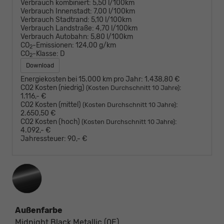
Verbrauch kombiniert:
5,50 l/100km
Verbrauch Innenstadt:
7,00 l/100km
Verbrauch Stadtrand:
5,10 l/100km
Verbrauch Landstraße:
4,70 l/100km
Verbrauch Autobahn:
5,80 l/100km
CO
-Emissionen:
124,00 g/km
2
CO
-Klasse:
D
2
Download
Energiekosten bei 15.000 km pro Jahr:
1.438,80 €
CO2 Kosten (niedrig)
:
(Kosten Durchschnitt 10 Jahre)
1.116,- €
CO2 Kosten (mittel)
:
(Kosten Durchschnitt 10 Jahre)
2.650,50 €
CO2 Kosten (hoch)
:
(Kosten Durchschnitt 10 Jahre)
4.092,- €
Jahressteuer:
90,- €
Außenfarbe
Midnight Black Metallic (0E)