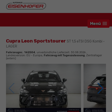
Menü
Cupra Leon Sportstourer
ST 1,5 eTSI DSG Kombi -
LAGER
Fahrzeugnr.
:
142504
, unverbindliche Lieferzeit:
30.08.2026
,
Landesversion: EU - Europa,
Fahrzeug mit Tageszulassung
, Zentrallager
(extern)