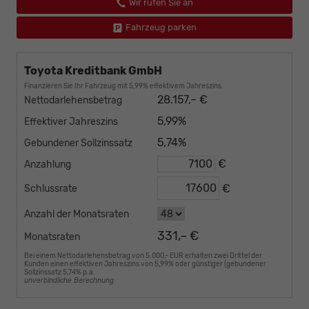
Wir rufen Sie an
Fahrzeug parken
Toyota Kreditbank GmbH
Finanzieren Sie Ihr Fahrzeug mit 5,99% effektivem Jahreszins.
28.157,– €
Nettodarlehensbetrag
5,99%
Effektiver Jahreszins
5,74%
Gebundener Sollzinssatz
€
Anzahlung
€
Schlussrate
Anzahl der Monatsraten
331,– €
Monatsraten
Bei einem Nettodarlehensbetrag von 5.000,- EUR erhalten zwei Drittel der
Kunden einen effektiven Jahreszins von 5,99% oder günstiger (gebundener
Sollzinssatz 5,74% p.a.
unverbindliche Berechnung