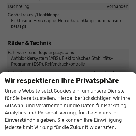
Dachreling
vorhanden
Gepäckraum-/Heckklappe
Elektrische Heckklappe, Gepäckraumklappe automatisch
betätigt
Räder & Technik
Fahrwerk- und Regelungssysteme
Antiblockiersystem (ABS), Elektronisches Stabilitäts-
Programm (ESP), Reifendruckkontrolle
Felgentyp
Leichtmetallfelge
Wir respektieren Ihre Privatsphäre
Sonstiges
Unsere Website setzt Cookies ein, um unsere Dienste
für Sie bereitzustellen. Hierbei berücksichtigen wir Ihre
Antriebsart
Verbrennungsmotor (ICE)
Auswahl und verarbeiten nur die Daten für Marketing,
Anzahl Sitzplätze
5
Analytics und Personalisierung, für die Sie uns Ihr
Anzahl Türen
5-türig
Einverständnis geben. Sie können Ihre Einwilligung
Erstzulassung
01.05.2026
jederzeit mit Wirkung für die Zukunft widerrufen.
HU/AU neu
vorhanden